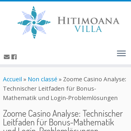
Accueil
»
Non classé
»
Zoome Casino Analyse:
Technischer Leitfaden für Bonus-
Mathematik und Login-Problemlösungen
Zoome Casino Analyse: Technischer
Leitfaden für Bonus-Mathematik
und Login-Problemlösungen