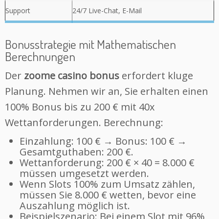
Support
24/7 Live-Chat, E-Mail
Bonusstrategie mit Mathematischen
Berechnungen
Der
zoome casino bonus
erfordert kluge
Planung. Nehmen wir an, Sie erhalten einen
100% Bonus bis zu 200 € mit 40x
Wettanforderungen. Berechnung:
Einzahlung: 100 € → Bonus: 100 € →
Gesamtguthaben: 200 €.
Wettanforderung: 200 € × 40 = 8.000 €
müssen umgesetzt werden.
Wenn Slots 100% zum Umsatz zählen,
müssen Sie 8.000 € wetten, bevor eine
Auszahlung möglich ist.
Beispielszenario: Bei einem Slot mit 96%