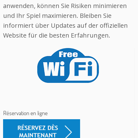
anwenden, können Sie Risiken minimieren
und Ihr Spiel maximieren. Bleiben Sie
informiert über Updates auf der offiziellen
Website für die besten Erfahrungen.
Réservation en ligne