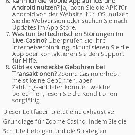
Kann ich die Mobile App auf iOS und
Android nutzen?
Ja, laden Sie die APK für
Android von der Website; für iOS, nutzen
Sie die Webversion oder suchen Sie nach
Updates im App Store.
Was tun bei technischen Störungen im
Live-Casino?
Überprüfen Sie Ihre
Internetverbindung, aktualisieren Sie die
App oder kontaktieren Sie den Support
für Hilfe.
Gibt es versteckte Gebühren bei
Transaktionen?
Zoome Casino erhebt
meist keine Gebühren, aber
Zahlungsanbieter könnten welche
berechnen; lesen Sie die Konditionen
sorgfältig.
Dieser Leitfaden bietet eine exhaustive
Grundlage für Zoome Casino. Indem Sie die
Schritte befolgen und die Strategien