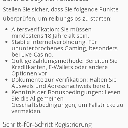
Stellen Sie sicher, dass Sie folgende Punkte
überprüfen, um reibungslos zu starten:
Altersverifikation: Sie müssen
mindestens 18 Jahre alt sein.
Stabile Internetverbindung: Für
ununterbrochenes Gaming, besonders
bei Live-Casino.
Gültige Zahlungsmethode: Bereiten Sie
Kreditkarten, E-Wallets oder andere
Optionen vor.
Dokumente zur Verifikation: Halten Sie
Ausweis und Adressnachweis bereit.
Kenntnis der Bonusbedingungen: Lesen
Sie die Allgemeinen
Geschäftsbedingungen, um Fallstricke zu
vermeiden.
Schritt-für-Schritt Registrierung