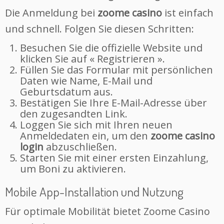
Die Anmeldung bei
zoome casino
ist einfach
und schnell. Folgen Sie diesen Schritten:
Besuchen Sie die offizielle Website und
klicken Sie auf « Registrieren ».
Füllen Sie das Formular mit persönlichen
Daten wie Name, E-Mail und
Geburtsdatum aus.
Bestätigen Sie Ihre E-Mail-Adresse über
den zugesandten Link.
Loggen Sie sich mit Ihren neuen
Anmeldedaten ein, um den
zoome casino
login
abzuschließen.
Starten Sie mit einer ersten Einzahlung,
um Boni zu aktivieren.
Mobile App-Installation und Nutzung
Für optimale Mobilität bietet Zoome Casino