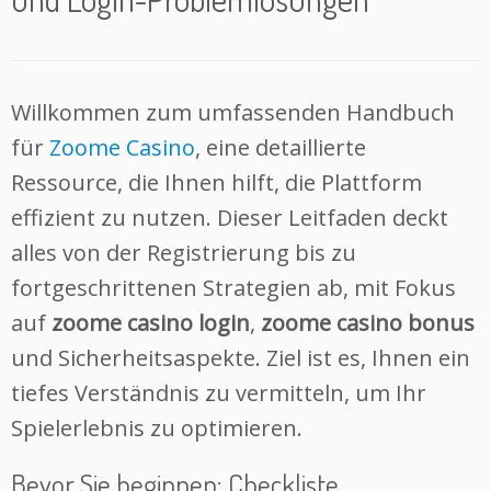
Willkommen zum umfassenden Handbuch
für
Zoome Casino
, eine detaillierte
Ressource, die Ihnen hilft, die Plattform
effizient zu nutzen. Dieser Leitfaden deckt
alles von der Registrierung bis zu
fortgeschrittenen Strategien ab, mit Fokus
auf
zoome casino login
,
zoome casino bonus
und Sicherheitsaspekte. Ziel ist es, Ihnen ein
tiefes Verständnis zu vermitteln, um Ihr
Spielerlebnis zu optimieren.
Bevor Sie beginnen: Checkliste