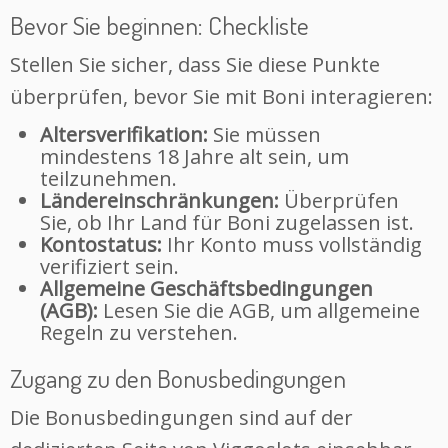
Bevor Sie beginnen: Checkliste
Stellen Sie sicher, dass Sie diese Punkte
überprüfen, bevor Sie mit Boni interagieren:
Altersverifikation:
Sie müssen
mindestens 18 Jahre alt sein, um
teilzunehmen.
Ländereinschränkungen:
Überprüfen
Sie, ob Ihr Land für Boni zugelassen ist.
Kontostatus:
Ihr Konto muss vollständig
verifiziert sein.
Allgemeine Geschäftsbedingungen
(AGB):
Lesen Sie die AGB, um allgemeine
Regeln zu verstehen.
Zugang zu den Bonusbedingungen
Die Bonusbedingungen sind auf der