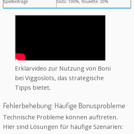
Spielbeiträge
Slots: 100%, Roulette: 20%
Erklärvideo zur Nutzung von Boni
bei Viggoslots, das strategische
Tipps bietet.
Fehlerbehebung: Häufige Bonusprobleme
Technische Probleme können auftreten.
Hier sind Lösungen für häufige Szenarien: