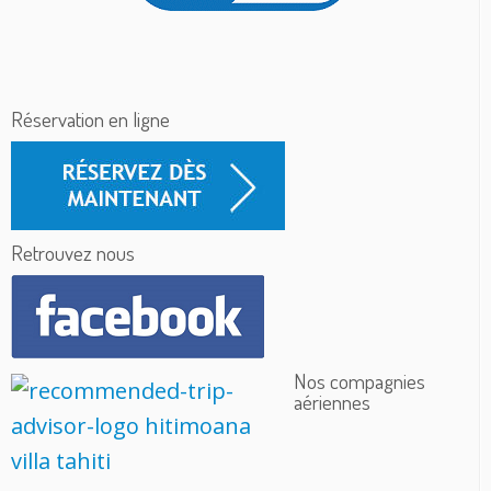
Réservation en ligne
Retrouvez nous
Nos compagnies
aériennes