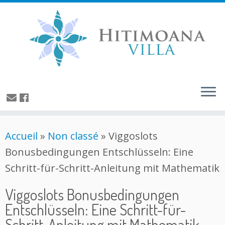
Accueil
»
Non classé
»
Viggoslots
Bonusbedingungen Entschlüsseln: Eine
Schritt-für-Schritt-Anleitung mit Mathematik
Viggoslots Bonusbedingungen
Entschlüsseln: Eine Schritt-für-
Schritt-Anleitung mit Mathematik