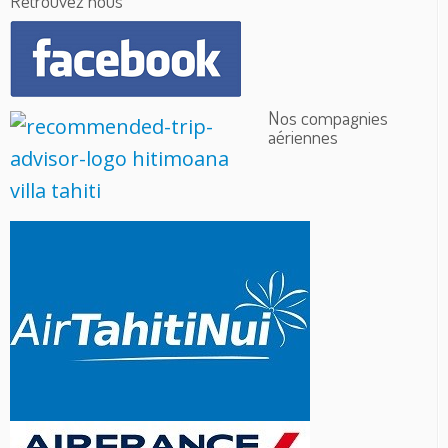
Retrouvez nous
Nos compagnies
aériennes