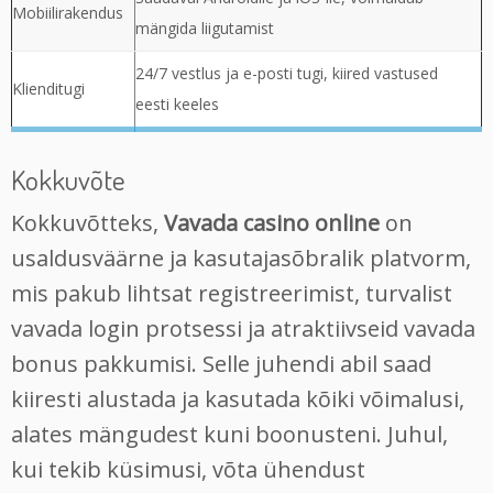
Mobiilirakendus
mängida liigutamist
24/7 vestlus ja e-posti tugi, kiired vastused
Klienditugi
eesti keeles
Kokkuvõte
Kokkuvõtteks,
Vavada casino online
on
usaldusväärne ja kasutajasõbralik platvorm,
mis pakub lihtsat registreerimist, turvalist
vavada login protsessi ja atraktiivseid vavada
bonus pakkumisi. Selle juhendi abil saad
kiiresti alustada ja kasutada kõiki võimalusi,
alates mängudest kuni boonusteni. Juhul,
kui tekib küsimusi, võta ühendust