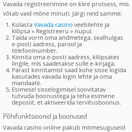
Vavada registreerimine on kiire protsess, mis
võtab vaid mõne minuti. Järgi neid samme:
Külasta
Vavada casino
veebilehte ja
klõpsa « Registreeru » nupul.
Täida vorm oma andmetega, sealhulgas
e-posti aadress, parool ja
telefoninumber.
Kinnita oma e-posti aadress, klõpsates
lingile, mis saadetakse sulle e-kirjaga.
Pärast kinnitamist saad kohe sisse logida
kasutades vavada login lehte ja oma
mandaate.
Esimesel sisselogimisel soovitatav
tutvuda boonustega ja teha esimene
deposiit, et aktiveerida tervitusboonus.
Põhifunktsioonid ja boonused
Vavada casino online pakub mitmesuguseid