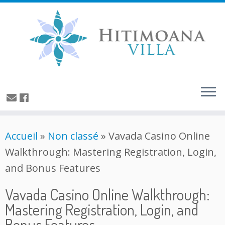
Accueil
»
Non classé
»
Vavada Casino Online
Walkthrough: Mastering Registration, Login,
and Bonus Features
Vavada Casino Online Walkthrough:
Mastering Registration, Login, and
Bonus Features