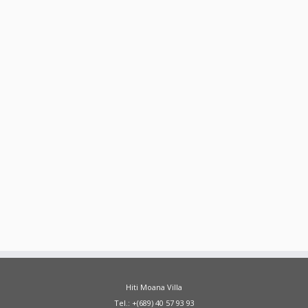
Hiti Moana Villa
Tel.: +(689) 40 57 93 93