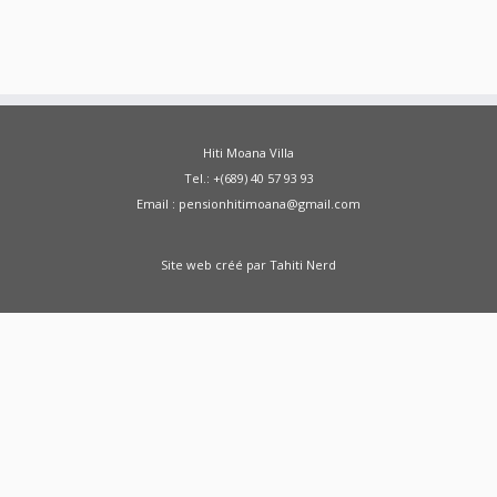
Hiti Moana Villa
Tel.: +(689) 40 57 93 93
Email : pensionhitimoana@gmail.com
Site web créé par
Tahiti Nerd
Green Moong Sprouts Dosa - Healthy
Breakfast Weight Loss Recipe Sprouted Green
Moong Dal Pesarattu
how to weight loss
health healthy shorts
A Doctor Reviews Night
Time Fat Burners
ABS KETO IGNITE FAT