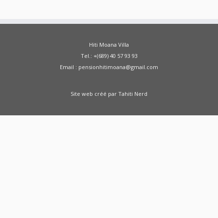
Hiti Moana Villa
Tel.: +(689) 40 57 93 93
Email : pensionhitimoana@gmail.com
Site web créé par
Tahiti Nerd
Green Moong Sprouts Dosa - Healthy
Breakfast Weight Loss Recipe Sprouted Green
Moong Dal Pesarattu
how to weight loss
health healthy shorts
A Doctor Reviews Night
Time Fat Burners
ABS KETO IGNITE FAT
BURNER REVIEW SHARK TANK - ABS Keto Ignite
From SHARK TANK - Keto Ignite
Zenwise Health