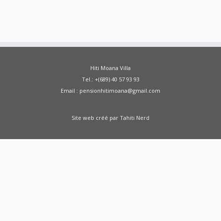
Hiti Moana Villa
Tel.: +(689) 40 57 93 93
Email : pensionhitimoana@gmail.com
Site web créé par
Tahiti Nerd
Green Moong Sprouts Dosa - Healthy
Breakfast Weight Loss Recipe Sprouted Green
Moong Dal Pesarattu
how to weight loss
health healthy shorts
A Doctor Reviews Night
Time Fat Burners
ABS KETO IGNITE FAT