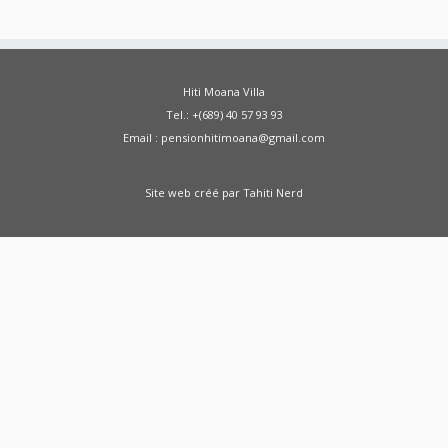
Hiti Moana Villa
Tel.: +(689) 40 57 93 93
Email : pensionhitimoana@gmail.com
Site web créé par
Tahiti Nerd
Green Moong Sprouts Dosa - Healthy
Breakfast Weight Loss Recipe Sprouted Green
Moong Dal Pesarattu
how to weight loss
health healthy shorts
A Doctor Reviews Night
Time Fat Burners
ABS KETO IGNITE FAT
BURNER REVIEW SHARK TANK - ABS Keto Ignite
From SHARK TANK - Keto Ignite
Zenwise Health