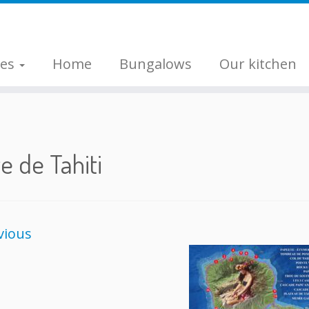
ges
Home
Bungalows
Our kitchen
e de Tahiti
vious