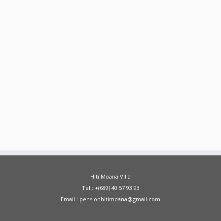
Hiti Moana Villa
Tel.: +(689) 40 57 93 93
Email : pensionhitimoana@gmail.com