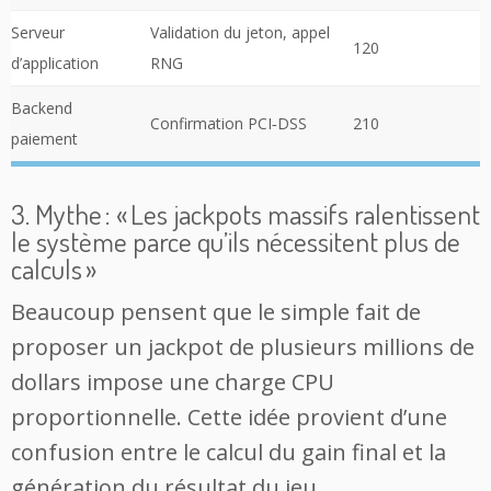
Serveur
Validation du jeton, appel
120
d’application
RNG
Backend
Confirmation PCI‑DSS
210
paiement
3. Mythe : « Les jackpots massifs ralentissent
le système parce qu’ils nécessitent plus de
calculs »
Beaucoup pensent que le simple fait de
proposer un jackpot de plusieurs millions de
dollars impose une charge CPU
proportionnelle. Cette idée provient d’une
confusion entre le calcul du gain final et la
génération du résultat du jeu.