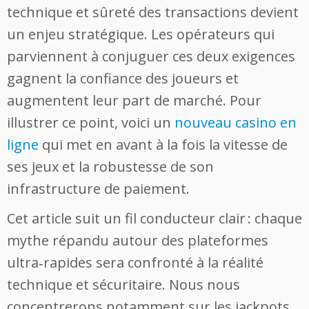
technique et sûreté des transactions devient
un enjeu stratégique. Les opérateurs qui
parviennent à conjuguer ces deux exigences
gagnent la confiance des joueurs et
augmentent leur part de marché. Pour
illustrer ce point, voici un
nouveau casino en
ligne
qui met en avant à la fois la vitesse de
ses jeux et la robustesse de son
infrastructure de paiement.
Cet article suit un fil conducteur clair : chaque
mythe répandu autour des plateformes
ultra‑rapides sera confronté à la réalité
technique et sécuritaire. Nous nous
concentrerons notamment sur les jackpots,