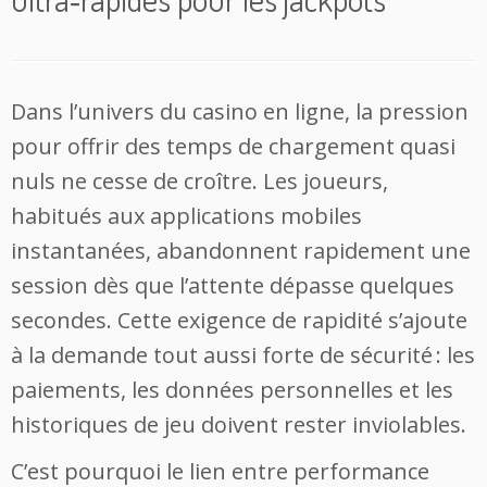
Dans l’univers du casino en ligne, la pression
pour offrir des temps de chargement quasi
nuls ne cesse de croître. Les joueurs,
habitués aux applications mobiles
instantanées, abandonnent rapidement une
session dès que l’attente dépasse quelques
secondes. Cette exigence de rapidité s’ajoute
à la demande tout aussi forte de sécurité : les
paiements, les données personnelles et les
historiques de jeu doivent rester inviolables.
C’est pourquoi le lien entre performance