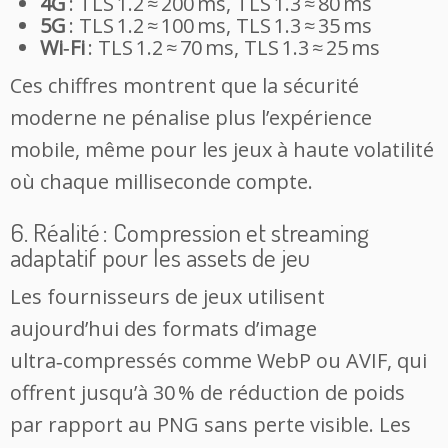
4G
: TLS 1.2 ≈ 200 ms, TLS 1.3 ≈ 80 ms
5G
: TLS 1.2 ≈ 100 ms, TLS 1.3 ≈ 35 ms
Wi‑Fi
: TLS 1.2 ≈ 70 ms, TLS 1.3 ≈ 25 ms
Ces chiffres montrent que la sécurité
moderne ne pénalise plus l’expérience
mobile, même pour les jeux à haute volatilité
où chaque milliseconde compte.
6. Réalité : Compression et streaming
adaptatif pour les assets de jeu
Les fournisseurs de jeux utilisent
aujourd’hui des formats d’image
ultra‑compressés comme WebP ou AVIF, qui
offrent jusqu’à 30 % de réduction de poids
par rapport au PNG sans perte visible. Les