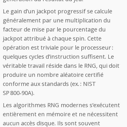
Le gain d’un jackpot progressif se calcule
généralement par une multiplication du
facteur de mise par le pourcentage du
jackpot attribué à chaque spin. Cette
opération est triviale pour le processeur :
quelques cycles d’instruction suffisent. Le
véritable travail réside dans le RNG, qui doit
produire un nombre aléatoire certifié
conforme aux standards (ex. : NIST
SP 800‑90A).
Les algorithmes RNG modernes s’exécutent
entièrement en mémoire et ne nécessitent
aucun accès disque. Ils sont souvent