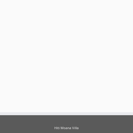
Hiti Moana Villa