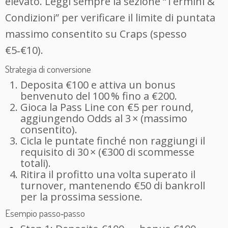
elevato. Leggi sempre la sezione “Termini &
Condizioni” per verificare il limite di puntata
massimo consentito su Craps (spesso
€5‑€10).
Strategia di conversione
Deposita €100 e attiva un bonus
benvenuto del 100 % fino a €200.
Gioca la Pass Line con €5 per round,
aggiungendo Odds al 3 × (massimo
consentito).
Cicla le puntate finché non raggiungi il
requisito di 30 × (€300 di scommesse
totali).
Ritira il profitto una volta superato il
turnover, mantenendo €50 di bankroll
per la prossima sessione.
Esempio passo‑passo