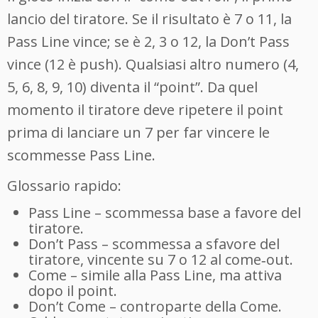
lancio del tiratore. Se il risultato è 7 o 11, la
Pass Line vince; se è 2, 3 o 12, la Don’t Pass
vince (12 è push). Qualsiasi altro numero (4,
5, 6, 8, 9, 10) diventa il “point”. Da quel
momento il tiratore deve ripetere il point
prima di lanciare un 7 per far vincere le
scommesse Pass Line.
Glossario rapido:
Pass Line – scommessa base a favore del
tiratore.
Don’t Pass – scommessa a sfavore del
tiratore, vincente su 7 o 12 al come‑out.
Come – simile alla Pass Line, ma attiva
dopo il point.
Don’t Come – controparte della Come.