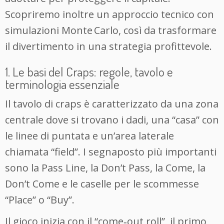
Scopriremo inoltre un approccio tecnico con
simulazioni Monte Carlo, così da trasformare
il divertimento in una strategia profittevole.
1. Le basi del Craps: regole, tavolo e
terminologia essenziale
Il tavolo di craps è caratterizzato da una zona
centrale dove si trovano i dadi, una “casa” con
le linee di puntata e un’area laterale
chiamata “field”. I segnaposto più importanti
sono la Pass Line, la Don’t Pass, la Come, la
Don’t Come e le caselle per le scommesse
“Place” o “Buy”.
Il gioco inizia con il “come‑out roll”, il primo