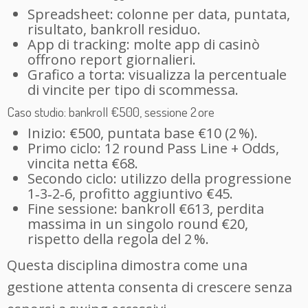
Spreadsheet: colonne per data, puntata,
risultato, bankroll residuo.
App di tracking: molte app di casinò
offrono report giornalieri.
Grafico a torta: visualizza la percentuale
di vincite per tipo di scommessa.
Caso studio: bankroll €500, sessione 2 ore
Inizio: €500, puntata base €10 (2 %).
Primo ciclo: 12 round Pass Line + Odds,
vincita netta €68.
Secondo ciclo: utilizzo della progressione
1‑3‑2‑6, profitto aggiuntivo €45.
Fine sessione: bankroll €613, perdita
massima in un singolo round €20,
rispetto della regola del 2 %.
Questa disciplina dimostra come una
gestione attenta consenta di crescere senza