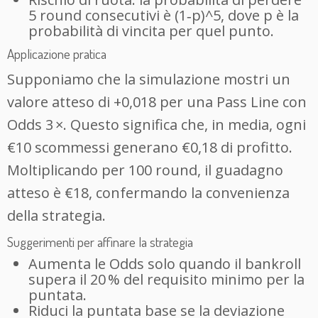
5 round consecutivi è (1‑p)^5, dove p è la
probabilità di vincita per quel punto.
Applicazione pratica
Supponiamo che la simulazione mostri un
valore atteso di +0,018 per una Pass Line con
Odds 3 ×. Questo significa che, in media, ogni
€10 scommessi generano €0,18 di profitto.
Moltiplicando per 100 round, il guadagno
atteso è €18, confermando la convenienza
della strategia.
Suggerimenti per affinare la strategia
Aumenta le Odds solo quando il bankroll
supera il 20 % del requisito minimo per la
puntata.
Riduci la puntata base se la deviazione