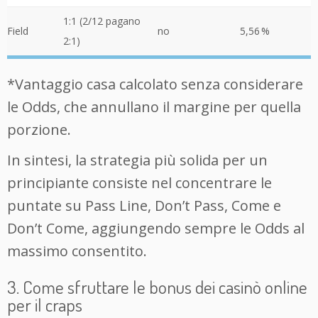
1:1 (2/12 pagano
Field
no
5,56 %
2:1)
*Vantaggio casa calcolato senza considerare
le Odds, che annullano il margine per quella
porzione.
In sintesi, la strategia più solida per un
principiante consiste nel concentrare le
puntate su Pass Line, Don’t Pass, Come e
Don’t Come, aggiungendo sempre le Odds al
massimo consentito.
3. Come sfruttare le bonus dei casinò online
per il craps