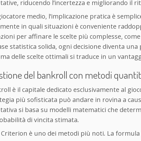
tative, riducendo l’incertezza e migliorando il 
 giocatore medio, l’implicazione pratica è semplic
mente in quali situazioni è conveniente raddoppi
zioni per affinare le scelte più complesse, come 
se statistica solida, ogni decisione diventa una 
ma delle scelte ottimali si traduce in un vantagg
stione del bankroll con metodi quantit
kroll è il capitale dedicato esclusivamente al gio
ategia più sofisticata può andare in rovina a caus
tativa si basa su modelli matematici che determ
obabilità di vincita stimata.
ly Criterion è uno dei metodi più noti. La formula 