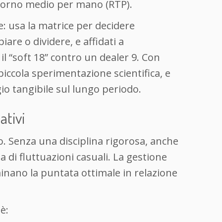
ritorno medio per mano (RTP).
e: usa la matrice per decidere
are o dividere, e affidati a
il “soft 18” contro un dealer 9. Con
piccola sperimentazione scientifica, e
io tangibile sul lungo periodo.
ativi
co. Senza una disciplina rigorosa, anche
a di fluttuazioni casuali. La gestione
inano la puntata ottimale in relazione
è: