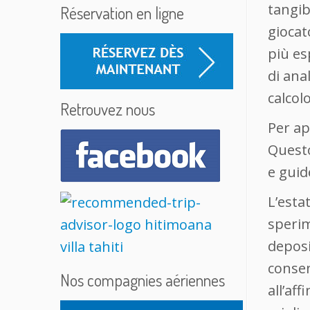
tangib
Réservation en ligne
giocat
più es
di ana
calcol
Retrouvez nous
Per ap
Questo
e guid
L’esta
sperim
deposi
consent
Nos compagnies aériennes
all’af