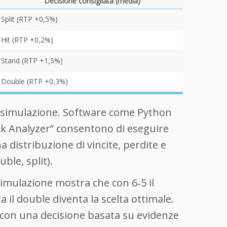
Decisione consigliata (media)
Split (RTP +0,5%)
Hit (RTP +0,2%)
Stand (RTP +1,5%)
Double (RTP +0,3%)
la simulazione. Software come Python
ck Analyzer” consentono di eseguire
na distribuzione di vincite, perdite e
ble, split).
 simulazione mostra che con 6‑5 il
ra il double diventa la scelta ottimale.
one con una decisione basata su evidenze