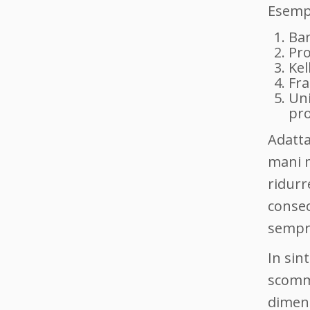
Esemp
Ban
Pro
Kel
Fra
Uni
pro
Adatta
mani m
ridurr
consec
sempre
In sin
scomme
dimens