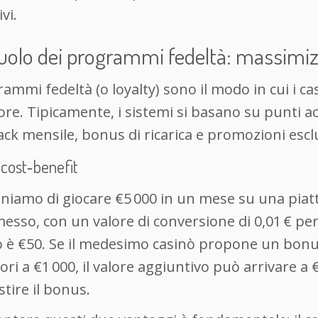
vi.
 ruolo dei programmi fedeltà: massimi
rammi fedeltà (o loyalty) sono il modo in cui i c
ore. Tipicamente, i sistemi si basano su punti
ck mensile, bonus di ricarica e promozioni esclu
 cost‑benefit
iamo di giocare €5 000 in un mese su una piat
sso, con un valore di conversione di 0,01 € per 
o è €50. Se il medesimo casinò propone un bonus 
ori a €1 000, il valore aggiuntivo può arrivare a 
stire il bonus.