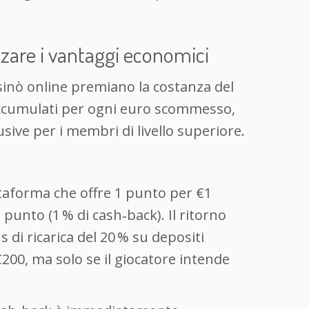
zzare i vantaggi economici
asinò online premiano la costanza del
 accumulati per ogni euro scommesso,
sive per i membri di livello superiore.
taforma che offre 1 punto per €1
punto (1 % di cash‑back). Il ritorno
di ricarica del 20 % su depositi
€200, ma solo se il giocatore intende