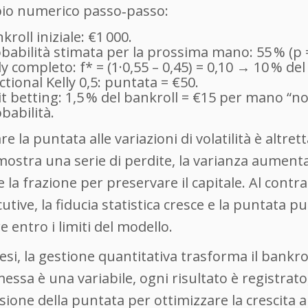
io numerico passo‑passo:
kroll iniziale: €1 000.
babilità stimata per la prossima mano: 55 % (p =
ly completo: f* = (1·0,55 – 0,45) = 0,10 → 10 % de
ctional Kelly 0,5: puntata = €50.
t betting: 1,5 % del bankroll = €15 per mano “no
babilità.
re la puntata alle variazioni di volatilità è altr
ostra una serie di perdite, la varianza aumenta e
e la frazione per preservare il capitale. Al contr
utive, la fiducia statistica cresce e la puntata
 entro i limiti del modello.
tesi, la gestione quantitativa trasforma il bankr
ssa è una variabile, ogni risultato è registrato
ione della puntata per ottimizzare la crescita a