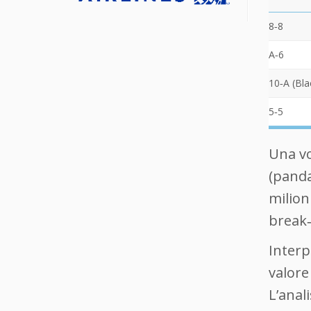
8‑8
A‑6
10‑A (Bla
5‑5
Una vo
(panda
milion
break‑
Interp
valore
L’anal