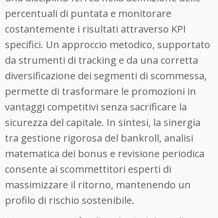
percentuali di puntata e monitorare
costantemente i risultati attraverso KPI
specifici. Un approccio metodico, supportato
da strumenti di tracking e da una corretta
diversificazione dei segmenti di scommessa,
permette di trasformare le promozioni in
vantaggi competitivi senza sacrificare la
sicurezza del capitale. In sintesi, la sinergia
tra gestione rigorosa del bankroll, analisi
matematica dei bonus e revisione periodica
consente ai scommettitori esperti di
massimizzare il ritorno, mantenendo un
profilo di rischio sostenibile.