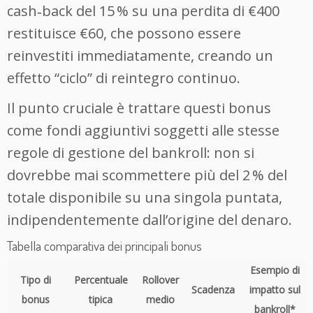
cash‑back del 15 % su una perdita di €400
restituisce €60, che possono essere
reinvestiti immediatamente, creando un
effetto “ciclo” di reintegro continuo.
Il punto cruciale è trattare questi bonus
come fondi aggiuntivi soggetti alle stesse
regole di gestione del bankroll: non si
dovrebbe mai scommettere più del 2 % del
totale disponibile su una singola puntata,
indipendentemente dall’origine del denaro.
Tabella comparativa dei principali bonus
Esempio di
Tipo di
Percentuale
Rollover
Scadenza
impatto sul
bonus
tipica
medio
bankroll*