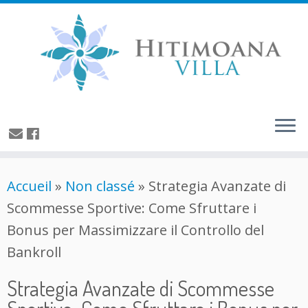
Accueil
»
Non classé
»
Strategia Avanzate di
Scommesse Sportive: Come Sfruttare i
Bonus per Massimizzare il Controllo del
Bankroll
Strategia Avanzate di Scommesse