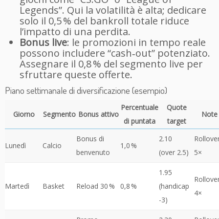
Legends”. Qui la volatilità è alta; dedicare
solo il 0,5 % del bankroll totale riduce
l’impatto di una perdita.
Bonus live
: le promozioni in tempo reale
possono includere “cash‑out” potenziato.
Assegnare il 0,8 % del segmento live per
sfruttare queste offerte.
Piano settimanale di diversificazione (esempio)
Percentuale
Quote
Giorno
Segmento
Bonus attivo
Note
di puntata
target
Bonus di
2.10
Rollove
Lunedì
Calcio
1,0 %
benvenuto
(over 2.5)
5×
1.95
Rollove
Martedì
Basket
Reload 30 %
0,8 %
(handicap
4×
-3)