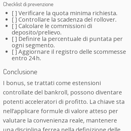
Checklist di prevenzione
[ ] Verificare la quota minima richiesta.
[ ] Controllare la scadenza del rollover.
[ ] Calcolare le commissioni di
deposito/prelievo.
[ ] Definire la percentuale di puntata per
ogni segmento.
[ ] Aggiornare il registro delle scommesse
entro 24 h.
Conclusione
I bonus, se trattati come estensioni
controllate del bankroll, possono diventare
potenti acceleratori di profitto. La chiave sta
nell’applicare formule di valore atteso per
valutare la convenienza reale, mantenere
una disciplina ferrea nella definizione delle