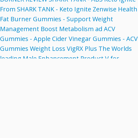
From SHARK TANK - Keto Ignite
Zenwise Health
Fat Burner Gummies - Support Weight
Management Boost Metabolism ad
ACV
Gummies - Apple Cider Vinegar Gummies - ACV
Gummies Weight Loss
VigRX Plus The Worlds
leading Male Enhancement Product
V for
Women Libido Enhancer - Natural Female
Viagra
Male Enhancement Pills Reviews Is Quick
Flow LEGIT
Penis Enlargement Basics - The
Principles of Growth 2023 Edition
BOOSTER XT
- BEWARE - Booster XT Review - BoosterXT
Reviews - BoosterXT Male Enhancement
CBD
oil treatment for pets who are in pain
Spectrum Delta-9 THC - CBD gummies