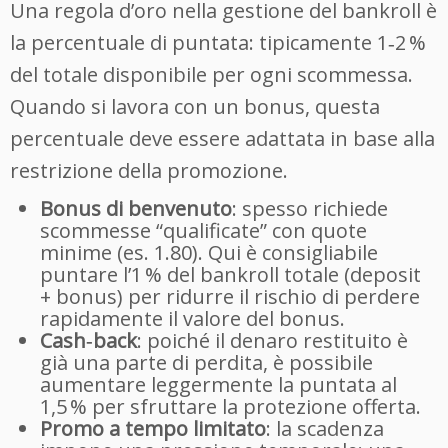
Una regola d’oro nella gestione del bankroll è
la percentuale di puntata: tipicamente 1‑2 %
del totale disponibile per ogni scommessa.
Quando si lavora con un bonus, questa
percentuale deve essere adattata in base alla
restrizione della promozione.
Bonus di benvenuto
: spesso richiede
scommesse “qualificate” con quote
minime (es. 1.80). Qui è consigliabile
puntare l’1 % del bankroll totale (deposit
+ bonus) per ridurre il rischio di perdere
rapidamente il valore del bonus.
Cash‑back
: poiché il denaro restituito è
già una parte di perdita, è possibile
aumentare leggermente la puntata al
1,5 % per sfruttare la protezione offerta.
Promo a tempo limitato
: la scadenza