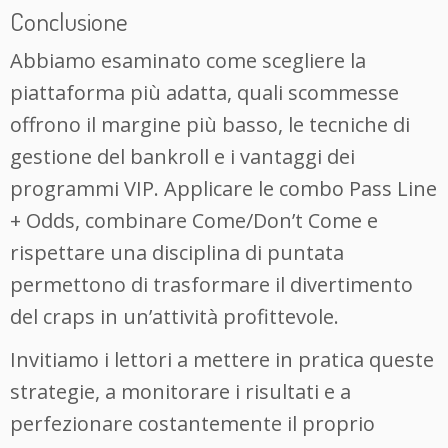
Conclusione
Abbiamo esaminato come scegliere la
piattaforma più adatta, quali scommesse
offrono il margine più basso, le tecniche di
gestione del bankroll e i vantaggi dei
programmi VIP. Applicare le combo Pass Line
+ Odds, combinare Come/Don’t Come e
rispettare una disciplina di puntata
permettono di trasformare il divertimento
del craps in un’attività profittevole.
Invitiamo i lettori a mettere in pratica queste
strategie, a monitorare i risultati e a
perfezionare costantemente il proprio