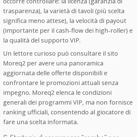
occorre controllare: la licenza (garanzia di
trasparenza), la varietà di tavoli (più scelta
significa meno attese), la velocità di payout
(importante per il cash‑flow dei high‑roller) e
la qualità del supporto VIP.
Un lettore curioso può consultare il sito
Moreq2 per avere una panoramica
aggiornata delle offerte disponibili e
confrontare le promozioni attuali senza
impegno. Moreq2 elenca le condizioni
generali dei programmi VIP, ma non fornisce
ranking ufficiali, consentendo al giocatore di
fare una scelta informata.