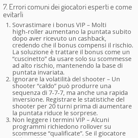
7. Errori comuni dei giocatori esperti e come
evitarli
Sovrastimare i bonus VIP – Molti
high‑roller aumentano la puntata subito
dopo aver ricevuto un cashback,
credendo che il bonus compensi il rischio.
La soluzione è trattare il bonus come un
“cuscinetto” da usare solo su scommesse
ad alto rischio, mantenendo la base di
puntata invariata.
Ignorare la volatilità del shooter – Un
shooter “caldo” può produrre una
sequenza di 7‑7‑7, ma anche una rapida
inversione. Registrare le statistiche del
shooter per 20 turni prima di aumentare
la puntata riduce le sorprese.
Non leggere i termini VIP – Alcuni
programmi richiedono rollover su
scommesse “qualificate”. Se il giocatore