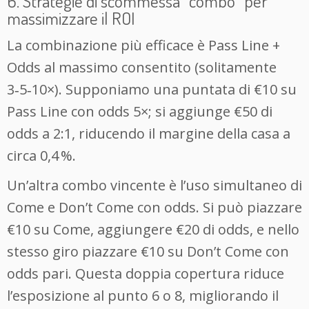
6. Strategie di scommessa “combo” per
massimizzare il ROI
La combinazione più efficace è Pass Line +
Odds al massimo consentito (solitamente
3‑5‑10×). Supponiamo una puntata di €10 su
Pass Line con odds 5×; si aggiunge €50 di
odds a 2:1, riducendo il margine della casa a
circa 0,4 %.
Un’altra combo vincente è l’uso simultaneo di
Come e Don’t Come con odds. Si può piazzare
€10 su Come, aggiungere €20 di odds, e nello
stesso giro piazzare €10 su Don’t Come con
odds pari. Questa doppia copertura riduce
l’esposizione al punto 6 o 8, migliorando il