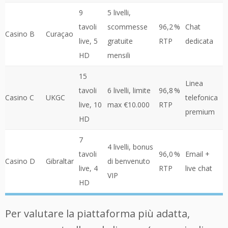
9
5 livelli,
tavoli
scommesse
96,2 %
Chat
Casino B
Curaçao
live, 5
gratuite
RTP
dedicata
HD
mensili
15
Linea
tavoli
6 livelli, limite
96,8 %
Casino C
UKGC
telefonica
live, 10
max €10.000
RTP
premium
HD
7
4 livelli, bonus
tavoli
96,0 %
Email +
Casino D
Gibraltar
di benvenuto
live, 4
RTP
live chat
VIP
HD
Per valutare la piattaforma più adatta,