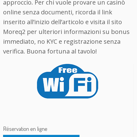
approccio. Per chi vuole provare un casinò
online senza documenti, ricorda il link
inserito all’inizio dell’articolo e visita il sito
Moreq2 per ulteriori informazioni su bonus
immediato, no KYC e registrazione senza
verifica. Buona fortuna al tavolo!
Réservation en ligne