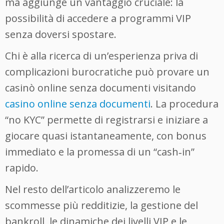
ma aggiunge un vantaggio cruciale: la
possibilità di accedere a programmi VIP
senza doversi spostare.
Chi è alla ricerca di un’esperienza priva di
complicazioni burocratiche può provare un
casinò online senza documenti visitando
casino online senza documenti
. La procedura
“no KYC” permette di registrarsi e iniziare a
giocare quasi istantaneamente, con bonus
immediato e la promessa di un “cash‑in”
rapido.
Nel resto dell’articolo analizzeremo le
scommesse più redditizie, la gestione del
bankroll, le dinamiche dei livelli VIP e le