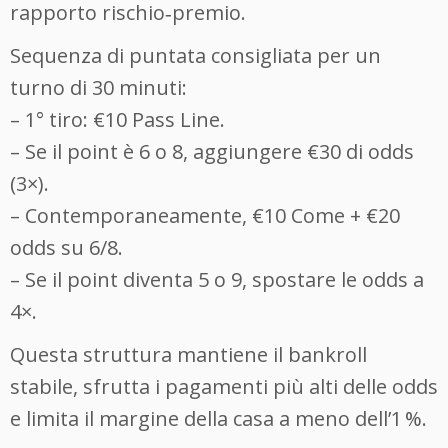
rapporto rischio‑premio.
Sequenza di puntata consigliata per un
turno di 30 minuti:
– 1° tiro: €10 Pass Line.
– Se il point è 6 o 8, aggiungere €30 di odds
(3×).
– Contemporaneamente, €10 Come + €20
odds su 6/8.
– Se il point diventa 5 o 9, spostare le odds a
4×.
Questa struttura mantiene il bankroll
stabile, sfrutta i pagamenti più alti delle odds
e limita il margine della casa a meno dell’1 %.