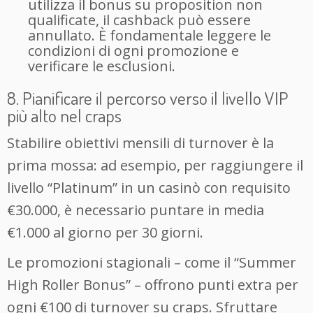
utilizza il bonus su proposition non
qualificate, il cashback può essere
annullato. È fondamentale leggere le
condizioni di ogni promozione e
verificare le esclusioni.
8. Pianificare il percorso verso il livello VIP
più alto nel craps
Stabilire obiettivi mensili di turnover è la
prima mossa: ad esempio, per raggiungere il
livello “Platinum” in un casinò con requisito
€30.000, è necessario puntare in media
€1.000 al giorno per 30 giorni.
Le promozioni stagionali – come il “Summer
High Roller Bonus” – offrono punti extra per
ogni €100 di turnover su craps. Sfruttare