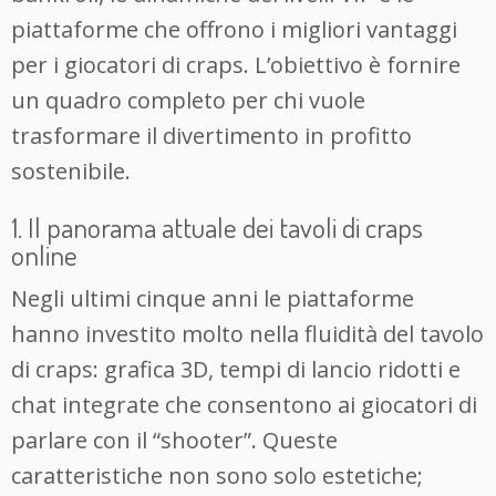
piattaforme che offrono i migliori vantaggi
per i giocatori di craps. L’obiettivo è fornire
un quadro completo per chi vuole
trasformare il divertimento in profitto
sostenibile.
1. Il panorama attuale dei tavoli di craps
online
Negli ultimi cinque anni le piattaforme
hanno investito molto nella fluidità del tavolo
di craps: grafica 3D, tempi di lancio ridotti e
chat integrate che consentono ai giocatori di
parlare con il “shooter”. Queste
caratteristiche non sono solo estetiche;