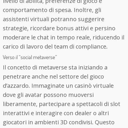
livello di abilità, preferenze di gioco e
comportamento di spesa. Inoltre, gli
assistenti virtuali potranno suggerire
strategie, ricordare bonus attivi e persino
moderare le chat in tempo reale, riducendo il
carico di lavoro del team di compliance.
Verso il “social metaverse”
Il concetto di metaverse sta iniziando a
penetrare anche nel settore del gioco
d’azzardo. Immaginate un casinò virtuale
dove gli avatar possono muoversi
liberamente, partecipare a spettacoli di slot
interattivi e interagire con dealer o altri
giocatori in ambienti 3D condivisi. Questo