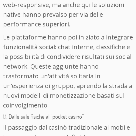
web‑responsive, ma anche qui le soluzioni
native hanno prevalso per via delle
performance superiori.
Le piattaforme hanno poi iniziato a integrare
funzionalità social: chat interne, classifiche e
la possibilità di condividere risultati sui social
network. Queste aggiunte hanno
trasformato un’attività solitaria in
un’esperienza di gruppo, aprendo la strada a
nuovi modelli di monetizzazione basati sul
coinvolgimento.
1.1. Dalle sale fisiche al “pocket casino”
Il passaggio dal casinò tradizionale al mobile