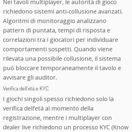
Nei tavoli multiplayer, le autorità di gioco
richiedono sistemi anti‑collusione avanzati.
Algoritmi di monitoraggio analizzano
pattern di puntata, tempi di risposta e
correlazioni tra i giocatori per individuare
comportamenti sospetti. Quando viene
rilevata una possibile collusione, il sistema
può bloccare temporaneamente il tavolo e
avvisare gli auditor.
Verifica dell’età e KYC
I giochi singoli spesso richiedono solo la
verifica dell’età al momento della
registrazione, mentre i multiplayer con
dealer live richiedono un processo KYC (Know