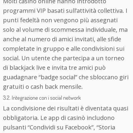
Molti casinò online hanno introdotto
programmi VIP basati sull’attività collettiva. I
punti fedeltà non vengono più assegnati
solo al volume di scommessa individuale, ma
anche al numero di amici invitati, alle sfide
completate in gruppo e alle condivisioni sui
social. Un utente che partecipa a un torneo
di blackjack live e invita tre amici può
guadagnare “badge social” che sbloccano giri
gratuiti o cash back mensile.
3.2. Integrazione con i social network
La condivisione dei risultati è diventata quasi
obbligatoria. Le app di casinò includono
pulsanti “Condividi su Facebook”, “Storia