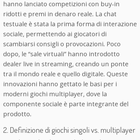
hanno lanciato competizioni con buy‑in
ridotti e premi in denaro reale. La chat
testuale è stata la prima forma di interazione
sociale, permettendo ai giocatori di
scambiarsi consigli o provocazioni. Poco
dopo, le “sale virtuali” hanno introdotto
dealer live in streaming, creando un ponte
tra il mondo reale e quello digitale. Queste
innovazioni hanno gettato le basi per i
moderni giochi multiplayer, dove la
componente sociale è parte integrante del
prodotto.
2. Definizione di giochi singoli vs. multiplayer