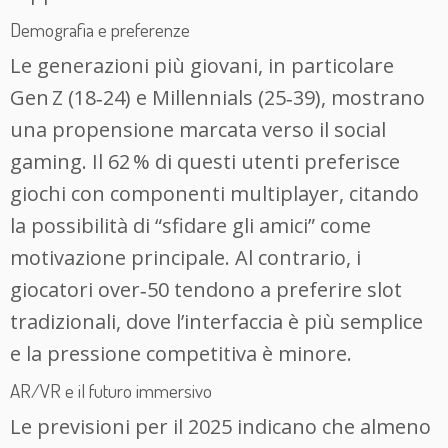
Demografia e preferenze
Le generazioni più giovani, in particolare
Gen Z (18‑24) e Millennials (25‑39), mostrano
una propensione marcata verso il social
gaming. Il 62 % di questi utenti preferisce
giochi con componenti multiplayer, citando
la possibilità di “sfidare gli amici” come
motivazione principale. Al contrario, i
giocatori over‑50 tendono a preferire slot
tradizionali, dove l’interfaccia è più semplice
e la pressione competitiva è minore.
AR/VR e il futuro immersivo
Le previsioni per il 2025 indicano che almeno