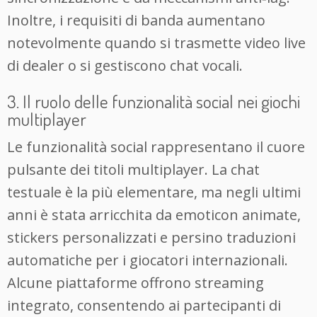
Inoltre, i requisiti di banda aumentano
notevolmente quando si trasmette video live
di dealer o si gestiscono chat vocali.
3. Il ruolo delle funzionalità social nei giochi
multiplayer
Le funzionalità social rappresentano il cuore
pulsante dei titoli multiplayer. La chat
testuale è la più elementare, ma negli ultimi
anni è stata arricchita da emoticon animate,
stickers personalizzati e persino traduzioni
automatiche per i giocatori internazionali.
Alcune piattaforme offrono streaming
integrato, consentendo ai partecipanti di