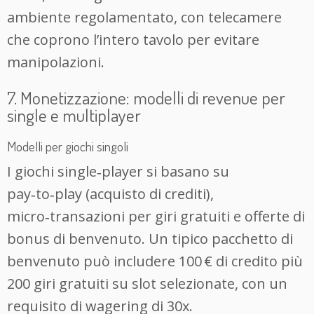
ambiente regolamentato, con telecamere
che coprono l’intero tavolo per evitare
manipolazioni.
7. Monetizzazione: modelli di revenue per
single e multiplayer
Modelli per giochi singoli
I giochi single‑player si basano su
pay‑to‑play (acquisto di crediti),
micro‑transazioni per giri gratuiti e offerte di
bonus di benvenuto. Un tipico pacchetto di
benvenuto può includere 100 € di credito più
200 giri gratuiti su slot selezionate, con un
requisito di wagering di 30x.