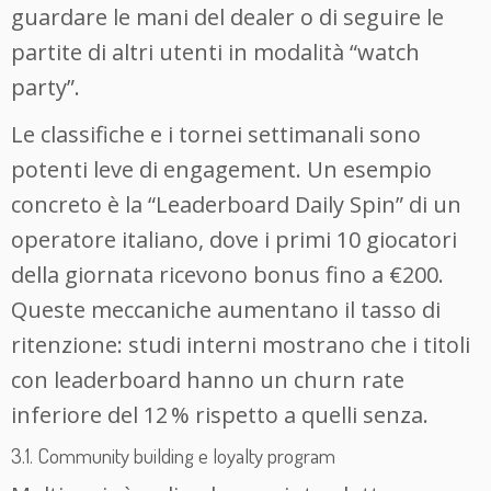
guardare le mani del dealer o di seguire le
partite di altri utenti in modalità “watch
party”.
Le classifiche e i tornei settimanali sono
potenti leve di engagement. Un esempio
concreto è la “Leaderboard Daily Spin” di un
operatore italiano, dove i primi 10 giocatori
della giornata ricevono bonus fino a €200.
Queste meccaniche aumentano il tasso di
ritenzione: studi interni mostrano che i titoli
con leaderboard hanno un churn rate
inferiore del 12 % rispetto a quelli senza.
3.1. Community building e loyalty program