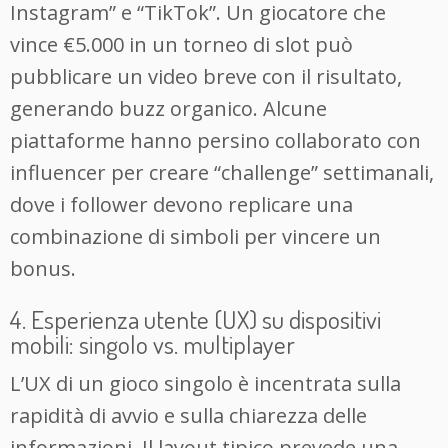
Instagram” e “TikTok”. Un giocatore che
vince €5.000 in un torneo di slot può
pubblicare un video breve con il risultato,
generando buzz organico. Alcune
piattaforme hanno persino collaborato con
influencer per creare “challenge” settimanali,
dove i follower devono replicare una
combinazione di simboli per vincere un
bonus.
4. Esperienza utente (UX) su dispositivi
mobili: singolo vs. multiplayer
L’UX di un gioco singolo è incentrata sulla
rapidità di avvio e sulla chiarezza delle
informazioni. Il layout tipico prevede una