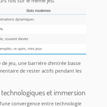
eurs fois sur le même jeu.
Slots modernes
nimations dynamiques
 %
ble, souvent élevée
empilés, re‑spins, mini‑jeux
e de jeu, une barrière d’entrée basse
mentaire de rester actifs pendant les
ns technologiques et immersion
 d’une convergence entre technologie