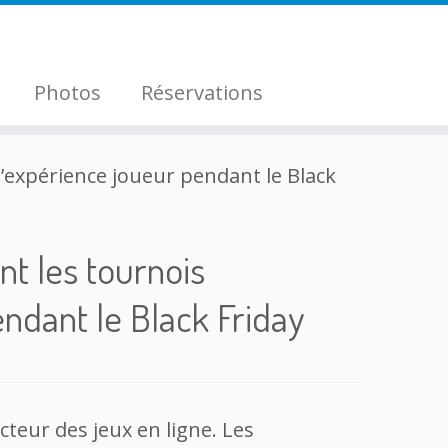
Photos
Réservations
l’expérience joueur pendant le Black
t les tournois
endant le Black Friday
teur des jeux en ligne. Les