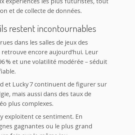
x expériences les plus futuristes, tout
ion et de collecte de données.
i ils restent incontournables
ues dans les salles de jeux des
 retrouve encore aujourd’hui. Leur
6 % et une volatilité modérée – séduit
iable.
d et Lucky 7 continuent de figurer sur
algie, mais aussi dans des taux de
déo plus complexes.
ay exploitent ce sentiment. En
gnes gagnantes ou le plus grand