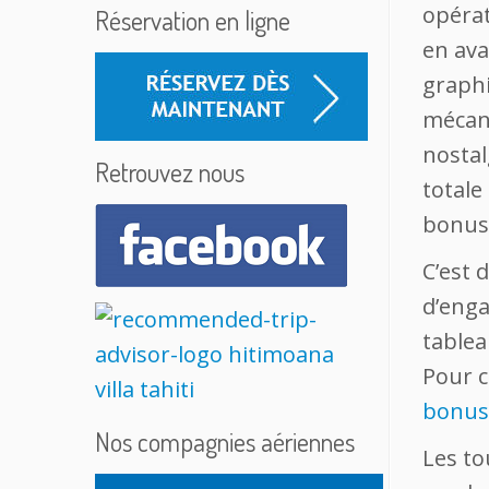
opérat
Réservation en ligne
en ava
graphi
mécani
nostal
Retrouvez nous
totale
bonus 
C’est 
d’enga
tablea
Pour c
bonus
Nos compagnies aériennes
Les to