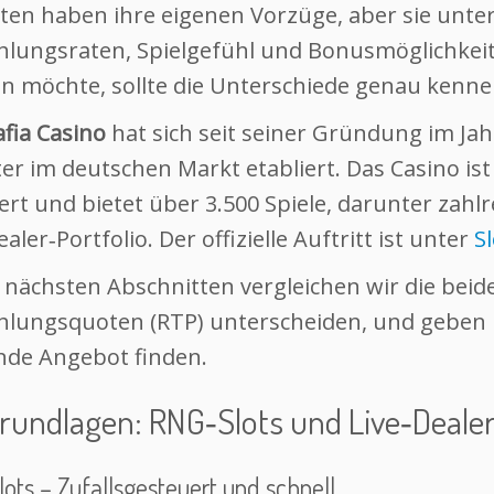
ten haben ihre eigenen Vorzüge, aber sie unter
hlungsraten, Spielgefühl und Bonusmöglichke
en möchte, sollte die Unterschiede genau kenne
fia Casino
hat sich seit seiner Gründung im Jah
er im deutschen Markt etabliert. Das Casino is
iert und bietet über 3.500 Spiele, darunter zahl
ealer‑Portfolio. Der offizielle Auftritt ist unter
Sl
 nächsten Abschnitten vergleichen wir die beiden
lungsquoten (RTP) unterscheiden, und geben pr
nde Angebot finden.
Grundlagen: RNG‑Slots und Live‑Dealer
ots – Zufallsgesteuert und schnell