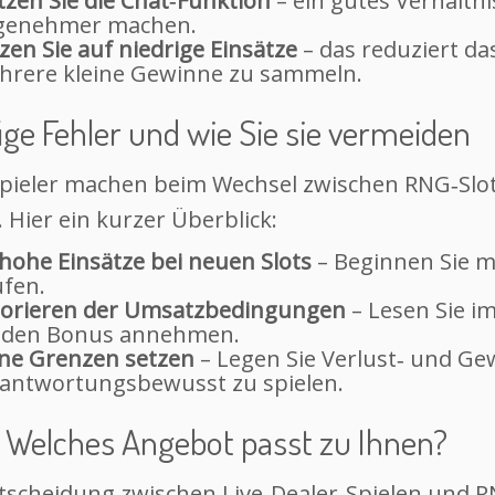
zen Sie die Chat‑Funktion
– ein gutes Verhältni
genehmer machen.
zen Sie auf niedrige Einsätze
– das reduziert da
hrere kleine Gewinne zu sammeln.
ge Fehler und wie Sie sie vermeiden
Spieler machen beim Wechsel zwischen RNG‑Slot
. Hier ein kurzer Überblick:
hohe Einsätze bei neuen Slots
– Beginnen Sie m
fen.
norieren der Umsatzbedingungen
– Lesen Sie 
e den Bonus annehmen.
ine Grenzen setzen
– Legen Sie Verlust‑ und Ge
rantwortungsbewusst zu spielen.
t: Welches Angebot passt zu Ihnen?
tscheidung zwischen Live‑Dealer‑Spielen und R