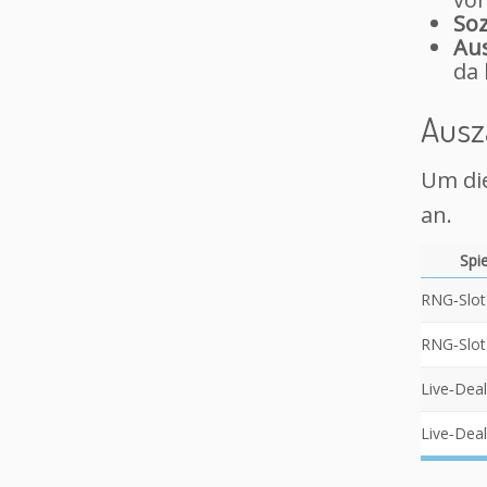
Soz
Au
da 
Ausz
Um die
an.
Spie
RNG‑Slot
RNG‑Slot
Live‑Deal
Live‑Deal