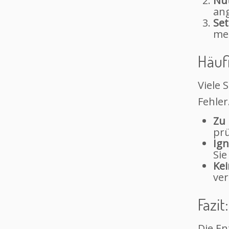
Nut
an
Set
me
Häufi
Viele 
Fehler
Zu 
prü
Ig
Si
Ke
ve
Fazi
Die En