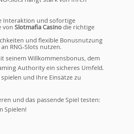
e Interaktion und sofortige
le von
Slotmafia Casino
die richtige
lichkeiten und flexible Bonusnutzung
 an RNG‑Slots nutzen.
 mit seinem Willkommensbonus, dem
ming Authority ein sicheres Umfeld.
pielen und Ihre Einsätze zu
eren und das passende Spiel testen:
m Spielen!