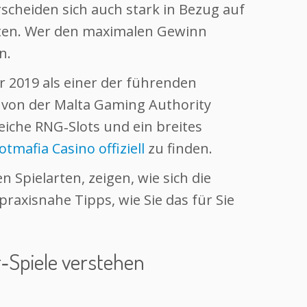
scheiden sich auch stark in Bezug auf
iten. Wer den maximalen Gewinn
n.
r 2019 als einer der führenden
t von der Malta Gaming Authority
reiche RNG‑Slots und ein breites
otmafia Casino offiziell
zu finden.
 Spielarten, zeigen, wie sich die
axisnahe Tipps, wie Sie das für Sie
‑Spiele verstehen