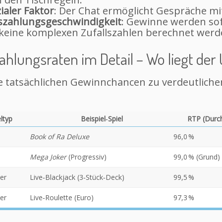
ialer Faktor
: Der Chat ermöglicht Gespräche mi
szahlungsgeschwindigkeit
: Gewinne werden sof
keine komplexen Zufallszahlen berechnet wer
ahlungsraten im Detail – Wo liegt der
 tatsächlichen Gewinnchancen zu verdeutlichen
ltyp
Beispiel‑Spiel
RTP (Durch
Book of Ra Deluxe
96,0 %
Mega Joker
(Progressiv)
99,0 % (Grund)
er
Live‑Blackjack (3‑Stück‑Deck)
99,5 %
er
Live‑Roulette (Euro)
97,3 %