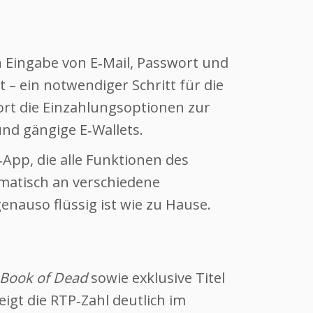
ch Eingabe von E‑Mail, Passwort und
 – ein notwendiger Schritt für die
ofort die Einzahlungsoptionen zur
nd gängige E‑Wallets.
App, die alle Funktionen des
omatisch an verschiedene
nauso flüssig ist wie zu Hause.
Book of Dead
sowie exklusive Titel
eigt die RTP‑Zahl deutlich im