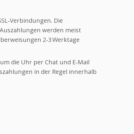
SSL‑Verbindungen. Die
t‑Auszahlungen werden meist
überweisungen 2‑3 Werktage
d um die Uhr per Chat und E‑Mail
uszahlungen in der Regel innerhalb