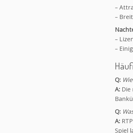
– Att
– Brei
Nachte
– Lize
– Ein
Häufi
Q:
Wie
A:
Die 
Bankü
Q:
Was
A:
RTP 
Spiel 