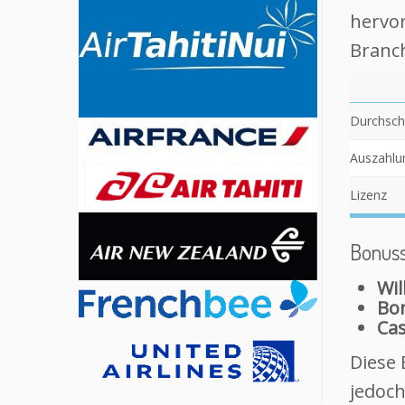
hervor
Branch
Durchschn
Auszahlu
Lizenz
Bonuss
Wi
Bo
Ca
Diese 
jedoch