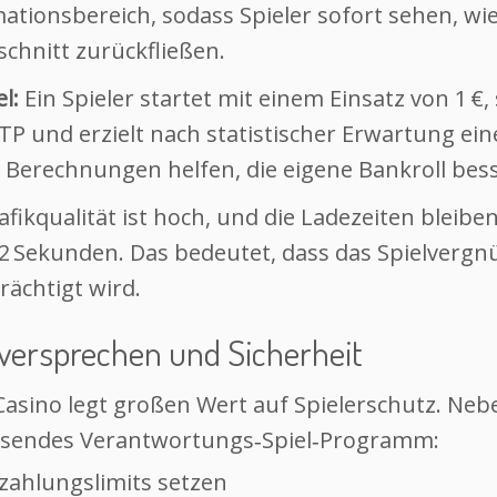
ationsbereich, sodass Spieler sofort sehen, wie
chnitt zurückfließen.
l:
Ein Spieler startet mit einem Einsatz von 1 €,
TP und erzielt nach statistischer Erwartung e
 Berechnungen helfen, die eigene Bankroll bess
afikqualität ist hoch, und die Ladezeiten blei
2 Sekunden. Das bedeutet, dass das Spielverg
rächtigt wird.
versprechen und Sicherheit
Casino legt großen Wert auf Spielerschutz. Nebe
sendes Verantwortungs‑Spiel‑Programm:
zahlungslimits setzen