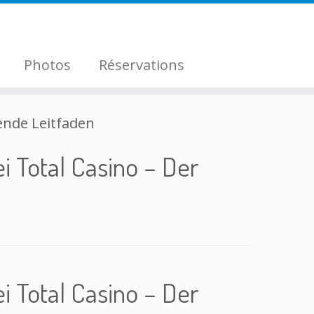
Photos
Réservations
ende Leitfaden
i Total Casino – Der
i Total Casino – Der