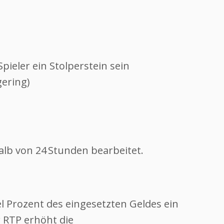
pieler ein Stolperstein sein
ering)
lb von 24 Stunden bearbeitet.
el Prozent des eingesetzten Geldes ein
r RTP erhöht die