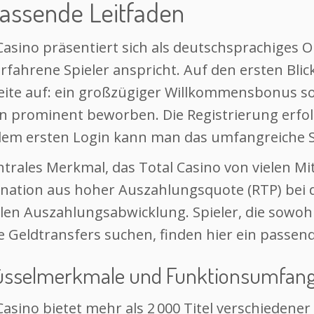
assende Leitfaden
Casino präsentiert sich als deutschsprachiges O
rfahrene Spieler anspricht. Auf den ersten Blick
eite auf: ein großzügiger Willkommensbonus s
 prominent beworben. Die Registrierung erfolg
dem ersten Login kann man das umfangreiche S
ntrales Merkmal, das Total Casino von vielen Mi
ation aus hoher Auszahlungsquote (RTP) bei d
len Auszahlungsabwicklung. Spieler, die sowoh
e Geldtransfers suchen, finden hier ein passen
üsselmerkmale und Funktionsumfan
Casino bietet mehr als 2 000 Titel verschiedene