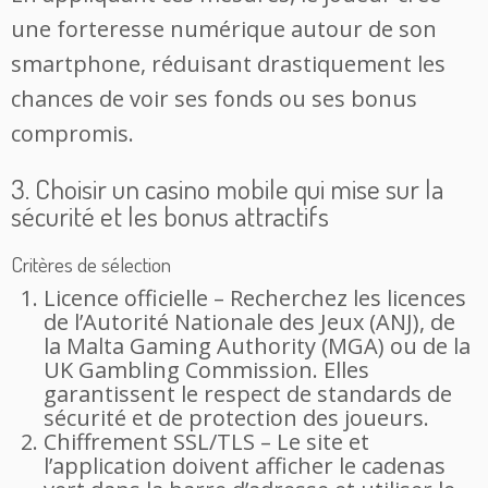
une forteresse numérique autour de son
smartphone, réduisant drastiquement les
chances de voir ses fonds ou ses bonus
compromis.
3. Choisir un casino mobile qui mise sur la
sécurité et les bonus attractifs
Critères de sélection
Licence officielle – Recherchez les licences
de l’Autorité Nationale des Jeux (ANJ), de
la Malta Gaming Authority (MGA) ou de la
UK Gambling Commission. Elles
garantissent le respect de standards de
sécurité et de protection des joueurs.
Chiffrement SSL/TLS – Le site et
l’application doivent afficher le cadenas