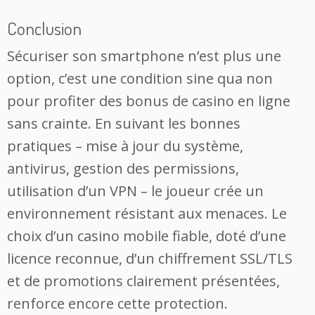
Conclusion
Sécuriser son smartphone n’est plus une
option, c’est une condition sine qua non
pour profiter des bonus de casino en ligne
sans crainte. En suivant les bonnes
pratiques – mise à jour du système,
antivirus, gestion des permissions,
utilisation d’un VPN – le joueur crée un
environnement résistant aux menaces. Le
choix d’un casino mobile fiable, doté d’une
licence reconnue, d’un chiffrement SSL/TLS
et de promotions clairement présentées,
renforce encore cette protection.