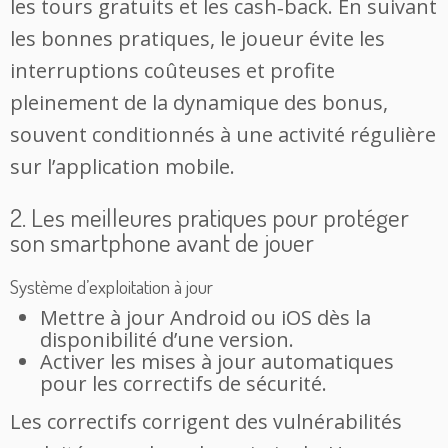
les tours gratuits et les cash‑back. En suivant
les bonnes pratiques, le joueur évite les
interruptions coûteuses et profite
pleinement de la dynamique des bonus,
souvent conditionnés à une activité régulière
sur l’application mobile.
2. Les meilleures pratiques pour protéger
son smartphone avant de jouer
Système d’exploitation à jour
Mettre à jour Android ou iOS dès la
disponibilité d’une version.
Activer les mises à jour automatiques
pour les correctifs de sécurité.
Les correctifs corrigent des vulnérabilités