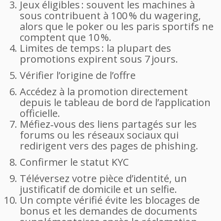
Jeux éligibles : souvent les machines à
sous contribuent à 100 % du wagering,
alors que le poker ou les paris sportifs ne
comptent que 10 %.
Limites de temps : la plupart des
promotions expirent sous 7 jours.
Vérifier l’origine de l’offre
Accédez à la promotion directement
depuis le tableau de bord de l’application
officielle.
Méfiez‑vous des liens partagés sur les
forums ou les réseaux sociaux qui
redirigent vers des pages de phishing.
Confirmer le statut KYC
Téléversez votre pièce d’identité, un
justificatif de domicile et un selfie.
Un compte vérifié évite les blocages de
bonus et les demandes de documents