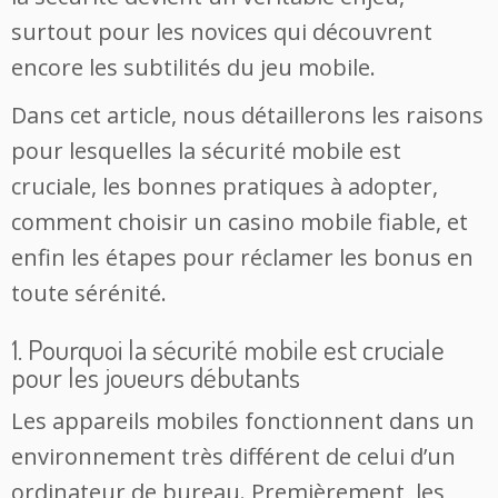
surtout pour les novices qui découvrent
encore les subtilités du jeu mobile.
Dans cet article, nous détaillerons les raisons
pour lesquelles la sécurité mobile est
cruciale, les bonnes pratiques à adopter,
comment choisir un casino mobile fiable, et
enfin les étapes pour réclamer les bonus en
toute sérénité.
1. Pourquoi la sécurité mobile est cruciale
pour les joueurs débutants
Les appareils mobiles fonctionnent dans un
environnement très différent de celui d’un
ordinateur de bureau. Premièrement, les