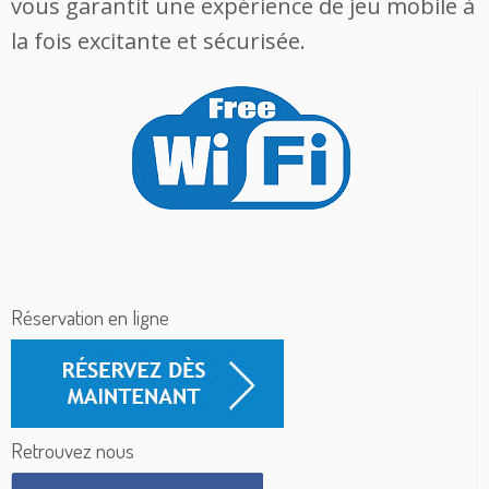
vous garantit une expérience de jeu mobile à
la fois excitante et sécurisée.
Réservation en ligne
Retrouvez nous