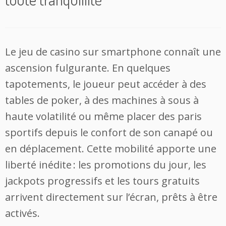
Le jeu de casino sur smartphone connaît une
ascension fulgurante. En quelques
tapotements, le joueur peut accéder à des
tables de poker, à des machines à sous à
haute volatilité ou même placer des paris
sportifs depuis le confort de son canapé ou
en déplacement. Cette mobilité apporte une
liberté inédite : les promotions du jour, les
jackpots progressifs et les tours gratuits
arrivent directement sur l’écran, prêts à être
activés.