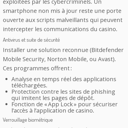
exploitées par les cybercriminels. Un
smartphone non mis à jour reste une porte
ouverte aux scripts malveillants qui peuvent
intercepter les communications du casino.
Antivirus et suite de sécurité
Installer une solution reconnue (Bitdefender
Mobile Security, Norton Mobile, ou Avast).
Ces programmes offrent :
Analyse en temps réel des applications
téléchargées.
Protection contre les sites de phishing
qui imitent les pages de dépôt.
Fonction de « App Lock » pour sécuriser
l’accès à l’application de casino.
Verrouillage biométrique