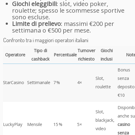
Giochi eleggibili
: slot, video poker,
roulette; spesso le scommesse sportive
sono escluse.
Limite di prelievo
: massimi €200 per
settimana o €500 per mese.
Confronto tra i maggiori operatori italiani
Tipo di
Turnover
Giochi
Operatore
Percentuale
Not
cashback
richiesto
inclusi
Bonus
Slot,
senza
StarCasino
Settimanale
7 %
4×
roulette
deposito
€10
Disponib
Slot,
anche su
blackjack,
LuckyPlay
Mensile
15 %
5×
casino
video
senza