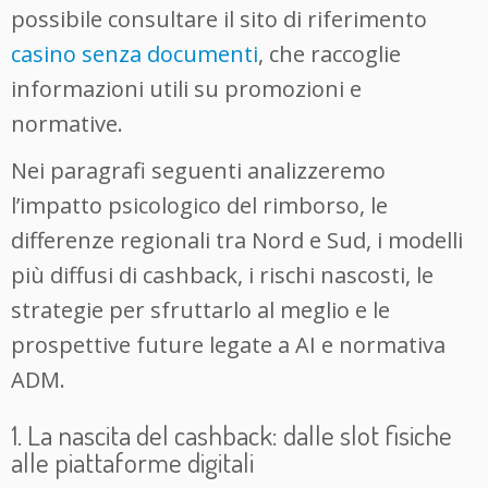
possibile consultare il sito di riferimento
casino senza documenti
, che raccoglie
informazioni utili su promozioni e
normative.
Nei paragrafi seguenti analizzeremo
l’impatto psicologico del rimborso, le
differenze regionali tra Nord e Sud, i modelli
più diffusi di cashback, i rischi nascosti, le
strategie per sfruttarlo al meglio e le
prospettive future legate a AI e normativa
ADM.
1. La nascita del cashback: dalle slot fisiche
alle piattaforme digitali