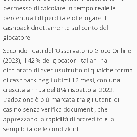
permesso di calcolare in tempo reale le
percentuali di perdita e di erogare il
cashback direttamente sul conto del
giocatore.
Secondo i dati dell’Osservatorio Gioco Online
(2023), il 42 % dei giocatori italiani ha
dichiarato di aver usufruito di qualche forma
di cashback negli ultimi 12 mesi, con una
crescita annua del 8 % rispetto al 2022.
L’adozione è più marcata tra gli utenti di
casino senza verifica documenti, che
apprezzano la rapidità di accredito e la
semplicità delle condizioni.