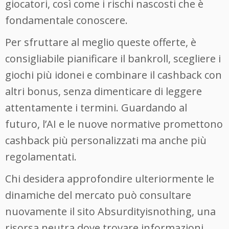
giocatori, così come i rischi nascosti che è
fondamentale conoscere.
Per sfruttare al meglio queste offerte, è
consigliabile pianificare il bankroll, scegliere i
giochi più idonei e combinare il cashback con
altri bonus, senza dimenticare di leggere
attentamente i termini. Guardando al
futuro, l’AI e le nuove normative promettono
cashback più personalizzati ma anche più
regolamentati.
Chi desidera approfondire ulteriormente le
dinamiche del mercato può consultare
nuovamente il sito Absurdityisnothing, una
risorsa neutra dove trovare informazioni