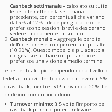
Cashback settimanale
– calcolato su tutte
le perdite nette della settimana
precedente, con percentuali che variano
dal 5 % al 12 %. Ideale per giocatori che
preferiscono sessioni brevi e desiderano
vedere rapidamente il risultato.
Cashback mensile
– aggrega le perdite
dell’intero mese, con percentuali più alte
(10‑20 %). Questo modello è più adatto a
chi gestisce un bankroll più ampio e
preferisce una visione a medio termine.
Le percentuali tipiche dipendono dal livello di
fedeltà: i nuovi utenti possono ricevere il 5 %
di cashback, mentre i VIP arrivano al 20 %. Le
condizioni comuni includono:
Turnover minimo
: 3‑5 volte l’importo del
cashback prima di poter prelevare.