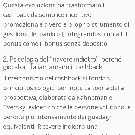
Questa evoluzione ha trasformato il
cashback da semplice incentivo
promozionale a vero e proprio strumento di
gestione del bankroll, integrandosi con altri
bonus come il bonus senza deposito.
2. Psicologia del “riavere indietro”: perché i
giocatori italiani amano il cashback
Il meccanismo del cashback si fonda su
principi psicologici ben noti. La teoria della
prospettiva, elaborata da Kahneman e
Tversky, evidenzia che le persone valutano le
perdite più intensamente dei guadagni
equivalenti. Ricevere indietro una