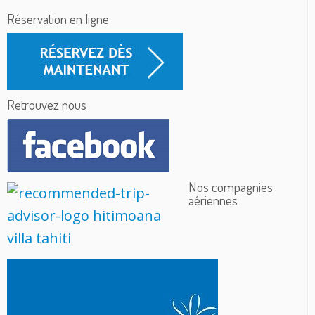
Réservation en ligne
Retrouvez nous
Nos compagnies
aériennes