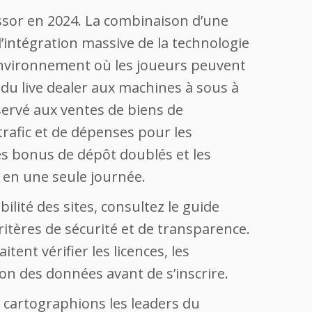
essor en 2024. La combinaison d’une
 l’intégration massive de la technologie
 environnement où les joueurs peuvent
 du live dealer aux machines à sous à
éservé aux ventes de biens de
rafic et de dépenses pour les
les bonus de dépôt doublés et les
s en une seule journée.
lité des sites, consultez le guide
ritères de sécurité et de transparence.
ent vérifier les licences, les
ion des données avant de s’inscrire.
us cartographions les leaders du