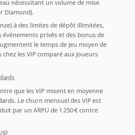
veau nécessitant un volume de mise
ur Diamond).
e) à des limites de dépôt illimitées,
es événements privés et des bonus de
 augmentent le temps de jeu moyen de
% chez les VIP comparé aux joueurs
ndards
ntre que les VIP misent en moyenne
ndards. Le churn mensuel des VIP est
aduit par un ARPU de 1 250 € contre
VIP