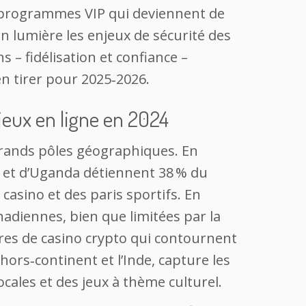
 programmes VIP qui deviennent de
en lumière les enjeux de sécurité des
– fidélisation et confiance –
en tirer pour 2025‑2026.
jeux en ligne en 2024
 grands pôles géographiques. En
e et d’Uganda détiennent 38 % du
casino et des paris sportifs. En
adiennes, bien que limitées par la
fres de casino crypto qui contournent
hors‑continent et l’Inde, capture les
cales et des jeux à thème culturel.