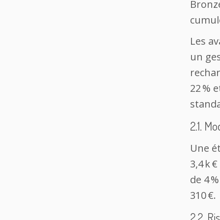
Bronze
cumulé
Les av
un ges
rechar
22 % e
standa
2.1. Mo
Une é
3,4 k 
de 4 %
310 €.
2.2. R