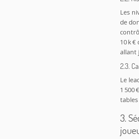
Les ni
de dom
contrô
10 k €
allant
2.3. C
Le lea
1 500 
tables
3. Sé
joue