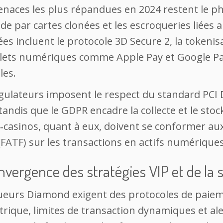
naces les plus répandues en 2024 restent le phi
ude par cartes clonées et les escroqueries liées 
es incluent le protocole 3D Secure 2, la tokenis
lets numériques comme Apple Pay et Google Pa
les.
gulateurs imposent le respect du standard PCI 
 tandis que le GDPR encadre la collecte et le st
‑casinos, quant à eux, doivent se conformer aux 
(FATF) sur les transactions en actifs numériques
nvergence des stratégies VIP et de la
ueurs Diamond exigent des protocoles de paieme
rique, limites de transaction dynamiques et al