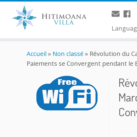
Langua
Accueil
»
Non classé
»
Révolution du Ca
Paiements se Convergent pendant le B
Révo
Marc
Conv