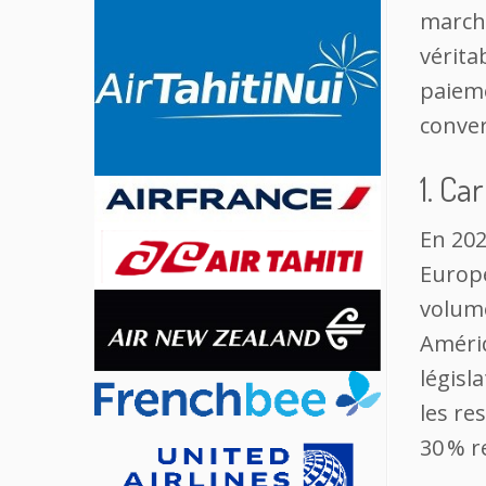
marché
vérita
paieme
conver
1. Ca
En 202
Europe
volume
Amériq
législ
les re
30 % r