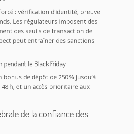
cé : vérification d’identité, preuve
fonds. Les régulateurs imposent des
ment des seuils de transaction de
spect peut entraîner des sanctions
n pendant le Black Friday
n bonus de dépôt de 250 % jusqu’à
 48 h, et un accès prioritaire aux
ébrale de la confiance des