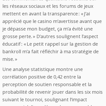
les réseaux sociaux et les forums de jeux
mettent en avant la transparence : « J’ai
apprécié que le casino m’avertisse avant que
je dépasse mon budget, ça m’a évité une
grosse perte. » D’autres soulignent l’aspect
éducatif : « Le petit rappel sur la gestion de
bankroll m’a fait réfléchir à ma stratégie de
mise. »
Une analyse statistique montre une
corrélation positive de 0,42 entre la
perception de soutien responsable et la
probabilité de revenir jouer dans les six mois
suivant le tournoi, soulignant l’impact