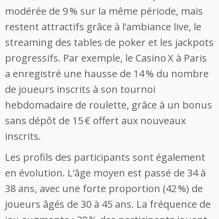
modérée de 9 % sur la même période, mais
restent attractifs grâce à l’ambiance live, le
streaming des tables de poker et les jackpots
progressifs. Par exemple, le Casino X à Paris
a enregistré une hausse de 14 % du nombre
de joueurs inscrits à son tournoi
hebdomadaire de roulette, grâce à un bonus
sans dépôt de 15 € offert aux nouveaux
inscrits.
Les profils des participants sont également
en évolution. L’âge moyen est passé de 34 à
38 ans, avec une forte proportion (42 %) de
joueurs âgés de 30 à 45 ans. La fréquence de