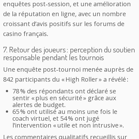
enquêtes post‑session, et une amélioration
de la réputation en ligne, avec un nombre
croissant d’avis positifs sur les forums de
casino français.
7. Retour des joueurs : perception du soutien
responsable pendant les tournois
Une enquête post‑tournoi menée auprès de
842 participants du « High Roller » a révélé :
78 % des répondants ont déclaré se
sentir « plus en sécurité » grâce aux
alertes de budget.
65 % ont utilisé au moins une fois le
coach virtuel, et 54 % ont jugé
l’intervention « utile et non intrusive ».
Les commentaires qualitatifs recueillis sur