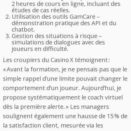
2 heures de cours en ligne, incluant des
études de cas réelles.
Utilisation des outils GamCare –
démonstration pratique des API et du
chatbot.
Gestion des situations à risque –
simulations de dialogues avec des
joueurs en difficulté.
Les croupiers du Casino X témoignent :
« Avant la formation, je ne pensais pas que le
simple rappel d’une limite pouvait changer le
comportement d’un joueur. Aujourd’hui, je
propose systématiquement le coach virtuel
dès la première alerte. » Les managers
soulignent également une hausse de 15 % de
la satisfaction client, mesurée via les