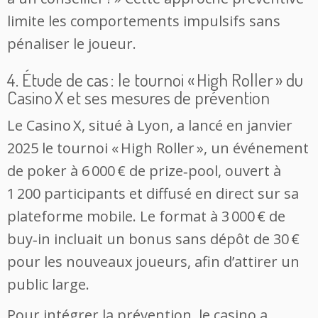
limite les comportements impulsifs sans
pénaliser le joueur.
4. Étude de cas : le tournoi « High Roller » du
Casino X et ses mesures de prévention
Le Casino X, situé à Lyon, a lancé en janvier
2025 le tournoi « High Roller », un événement
de poker à 6 000 € de prize‑pool, ouvert à
1 200 participants et diffusé en direct sur sa
plateforme mobile. Le format à 3 000 € de
buy‑in incluait un bonus sans dépôt de 30 €
pour les nouveaux joueurs, afin d’attirer un
public large.
Pour intégrer la prévention, le casino a