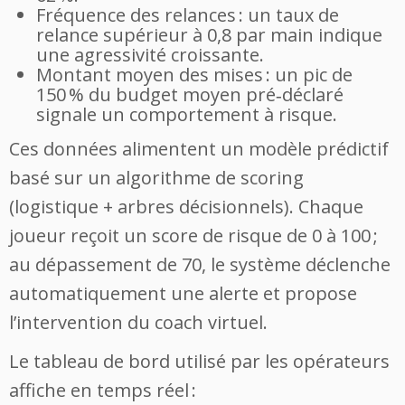
Fréquence des relances : un taux de
relance supérieur à 0,8 par main indique
une agressivité croissante.
Montant moyen des mises : un pic de
150 % du budget moyen pré‑déclaré
signale un comportement à risque.
Ces données alimentent un modèle prédictif
basé sur un algorithme de scoring
(logistique + arbres décisionnels). Chaque
joueur reçoit un score de risque de 0 à 100 ;
au dépassement de 70, le système déclenche
automatiquement une alerte et propose
l’intervention du coach virtuel.
Le tableau de bord utilisé par les opérateurs
affiche en temps réel :