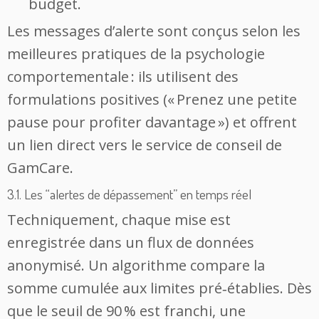
budget.
Les messages d’alerte sont conçus selon les
meilleures pratiques de la psychologie
comportementale : ils utilisent des
formulations positives (« Prenez une petite
pause pour profiter davantage ») et offrent
un lien direct vers le service de conseil de
GamCare.
3.1. Les “alertes de dépassement” en temps réel
Techniquement, chaque mise est
enregistrée dans un flux de données
anonymisé. Un algorithme compare la
somme cumulée aux limites pré‑établies. Dès
que le seuil de 90 % est franchi, une