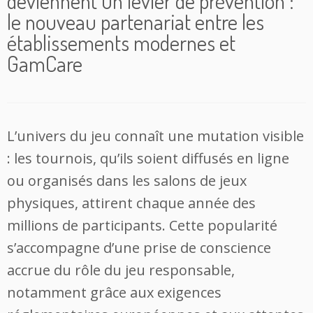
deviennent un levier de prévention :
le nouveau partenariat entre les
établissements modernes et
GamCare
L’univers du jeu connaît une mutation visible
: les tournois, qu’ils soient diffusés en ligne
ou organisés dans les salons de jeux
physiques, attirent chaque année des
millions de participants. Cette popularité
s’accompagne d’une prise de conscience
accrue du rôle du jeu responsable,
notamment grâce aux exigences