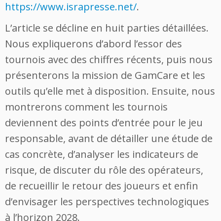
https://www.israpresse.net/
.
L’article se décline en huit parties détaillées.
Nous expliquerons d’abord l’essor des
tournois avec des chiffres récents, puis nous
présenterons la mission de GamCare et les
outils qu’elle met à disposition. Ensuite, nous
montrerons comment les tournois
deviennent des points d’entrée pour le jeu
responsable, avant de détailler une étude de
cas concrète, d’analyser les indicateurs de
risque, de discuter du rôle des opérateurs,
de recueillir le retour des joueurs et enfin
d’envisager les perspectives technologiques
à l’horizon 2028.