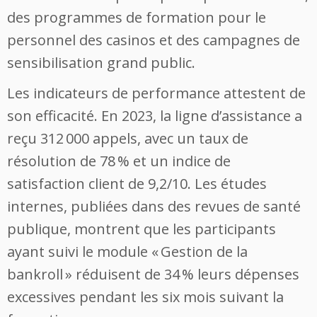
des programmes de formation pour le
personnel des casinos et des campagnes de
sensibilisation grand public.
Les indicateurs de performance attestent de
son efficacité. En 2023, la ligne d’assistance a
reçu 312 000 appels, avec un taux de
résolution de 78 % et un indice de
satisfaction client de 9,2/10. Les études
internes, publiées dans des revues de santé
publique, montrent que les participants
ayant suivi le module « Gestion de la
bankroll » réduisent de 34 % leurs dépenses
excessives pendant les six mois suivant la