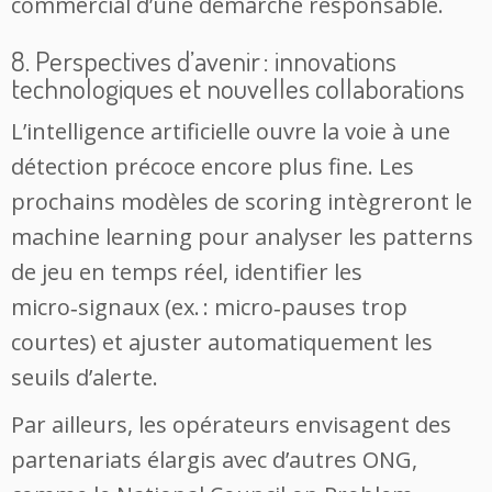
commercial d’une démarche responsable.
8. Perspectives d’avenir : innovations
technologiques et nouvelles collaborations
L’intelligence artificielle ouvre la voie à une
détection précoce encore plus fine. Les
prochains modèles de scoring intègreront le
machine learning pour analyser les patterns
de jeu en temps réel, identifier les
micro‑signaux (ex. : micro‑pauses trop
courtes) et ajuster automatiquement les
seuils d’alerte.
Par ailleurs, les opérateurs envisagent des
partenariats élargis avec d’autres ONG,