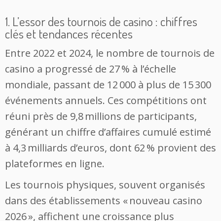
1. L’essor des tournois de casino : chiffres
clés et tendances récentes
Entre 2022 et 2024, le nombre de tournois de
casino a progressé de 27 % à l’échelle
mondiale, passant de 12 000 à plus de 15 300
événements annuels. Ces compétitions ont
réuni près de 9,8 millions de participants,
générant un chiffre d’affaires cumulé estimé
à 4,3 milliards d’euros, dont 62 % provient des
plateformes en ligne.
Les tournois physiques, souvent organisés
dans des établissements « nouveau casino
2026 », affichent une croissance plus