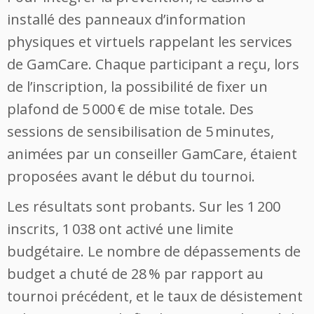
installé des panneaux d’information
physiques et virtuels rappelant les services
de GamCare. Chaque participant a reçu, lors
de l’inscription, la possibilité de fixer un
plafond de 5 000 € de mise totale. Des
sessions de sensibilisation de 5 minutes,
animées par un conseiller GamCare, étaient
proposées avant le début du tournoi.
Les résultats sont probants. Sur les 1 200
inscrits, 1 038 ont activé une limite
budgétaire. Le nombre de dépassements de
budget a chuté de 28 % par rapport au
tournoi précédent, et le taux de désistement