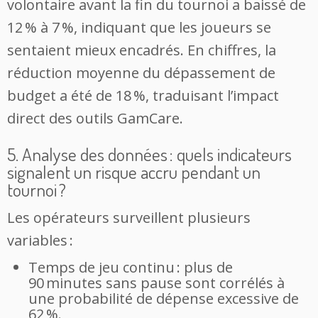
volontaire avant la fin du tournoi a baissé de
12 % à 7 %, indiquant que les joueurs se
sentaient mieux encadrés. En chiffres, la
réduction moyenne du dépassement de
budget a été de 18 %, traduisant l’impact
direct des outils GamCare.
5. Analyse des données : quels indicateurs
signalent un risque accru pendant un
tournoi ?
Les opérateurs surveillent plusieurs
variables :
Temps de jeu continu : plus de
90 minutes sans pause sont corrélés à
une probabilité de dépense excessive de
62 %.