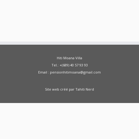
Hiti Moana Villa
Tel.: +(689) 40 57 93 93
Email : pensionhitimoana@gmail.com
Site web créé par
Tahiti Nerd
Green Moong Sprouts Dosa - Healthy
Breakfast Weight Loss Recipe Sprouted Green
Moong Dal Pesarattu
how to weight loss
health healthy shorts
A Doctor Reviews Night