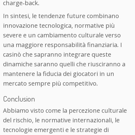
charge‑back.
In sintesi, le tendenze future combinano
innovazione tecnologica, normative più
severe e un cambiamento culturale verso
una maggiore responsabilità finanziaria. I
casinò che sapranno integrare queste
dinamiche saranno quelli che riusciranno a
mantenere la fiducia dei giocatori in un
mercato sempre più competitivo.
Conclusion
Abbiamo visto come la percezione culturale
del rischio, le normative internazionali, le
tecnologie emergenti e le strategie di