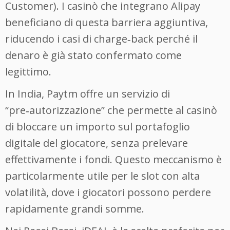
Customer). I casinò che integrano Alipay
beneficiano di questa barriera aggiuntiva,
riducendo i casi di charge‑back perché il
denaro è già stato confermato come
legittimo.
In India, Paytm offre un servizio di
“pre‑autorizzazione” che permette al casinò
di bloccare un importo sul portafoglio
digitale del giocatore, senza prelevare
effettivamente i fondi. Questo meccanismo è
particolarmente utile per le slot con alta
volatilità, dove i giocatori possono perdere
rapidamente grandi somme.