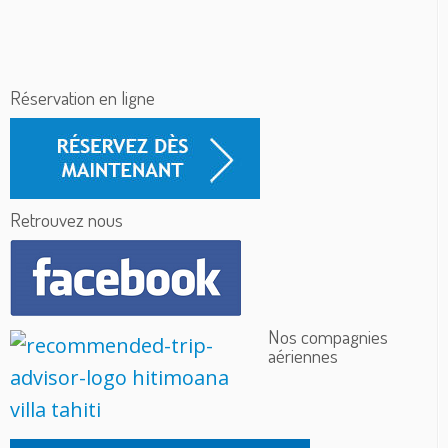
Réservation en ligne
Retrouvez nous
Nos compagnies
aériennes