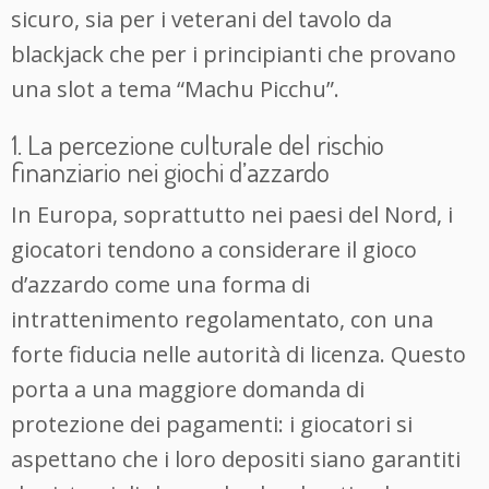
sicuro, sia per i veterani del tavolo da
blackjack che per i principianti che provano
una slot a tema “Machu Picchu”.
1. La percezione culturale del rischio
finanziario nei giochi d’azzardo
In Europa, soprattutto nei paesi del Nord, i
giocatori tendono a considerare il gioco
d’azzardo come una forma di
intrattenimento regolamentato, con una
forte fiducia nelle autorità di licenza. Questo
porta a una maggiore domanda di
protezione dei pagamenti: i giocatori si
aspettano che i loro depositi siano garantiti