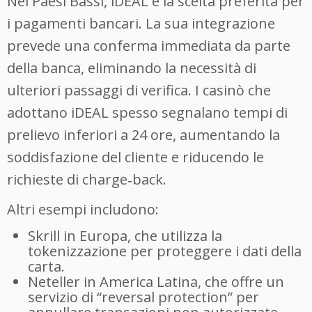
Nei Paesi Bassi, iDEAL è la scelta preferita per
i pagamenti bancari. La sua integrazione
prevede una conferma immediata da parte
della banca, eliminando la necessità di
ulteriori passaggi di verifica. I casinò che
adottano iDEAL spesso segnalano tempi di
prelievo inferiori a 24 ore, aumentando la
soddisfazione del cliente e riducendo le
richieste di charge‑back.
Altri esempi includono:
Skrill in Europa, che utilizza la
tokenizzazione per proteggere i dati della
carta.
Neteller in America Latina, che offre un
servizio di “reversal protection” per