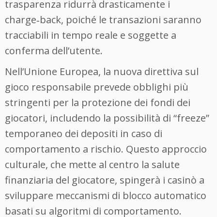
trasparenza ridurrà drasticamente i
charge‑back, poiché le transazioni saranno
tracciabili in tempo reale e soggette a
conferma dell’utente.
Nell’Unione Europea, la nuova direttiva sul
gioco responsabile prevede obblighi più
stringenti per la protezione dei fondi dei
giocatori, includendo la possibilità di “freeze”
temporaneo dei depositi in caso di
comportamento a rischio. Questo approccio
culturale, che mette al centro la salute
finanziaria del giocatore, spingerà i casinò a
sviluppare meccanismi di blocco automatico
basati su algoritmi di comportamento.