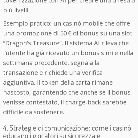
tokenizzazione con AI per creare una difesa a
più livelli.
Esempio pratico: un casinò mobile che offre
una promozione di 50 € di bonus su una slot
“Dragon’s Treasure”. Il sistema AI rileva che
l’utente ha già ricevuto un bonus simile nella
settimana precedente, segnala la
transazione e richiede una verifica
aggiuntiva. Il token della carta rimane
nascosto, garantendo che anche se il bonus
venisse contestato, il charge‑back sarebbe
difficile da sostenere.
4. Strategie di comunicazione: come i casinò
educano i giocatori su sicurezza e