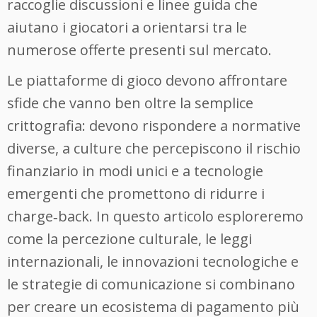
raccoglie discussioni e linee guida che
aiutano i giocatori a orientarsi tra le
numerose offerte presenti sul mercato.
Le piattaforme di gioco devono affrontare
sfide che vanno ben oltre la semplice
crittografia: devono rispondere a normative
diverse, a culture che percepiscono il rischio
finanziario in modi unici e a tecnologie
emergenti che promettono di ridurre i
charge‑back. In questo articolo esploreremo
come la percezione culturale, le leggi
internazionali, le innovazioni tecnologiche e
le strategie di comunicazione si combinano
per creare un ecosistema di pagamento più