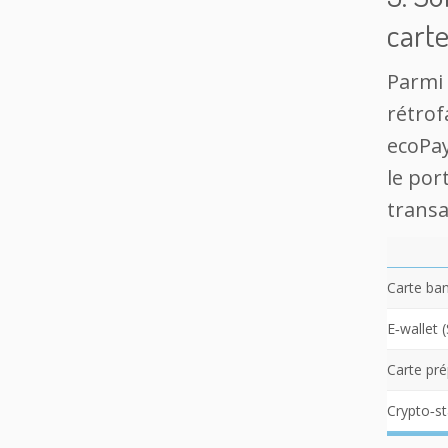
cart
Parmi 
rétrof
ecoPay
le por
transa
Carte ban
E‑wallet (
Carte pr
Crypto‑s