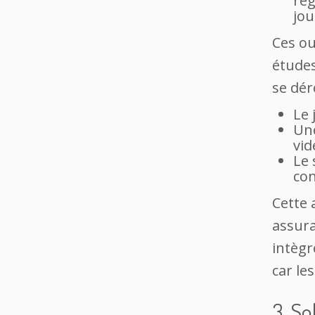
reg
jou
Ces ou
études
se déro
Le 
Une
vid
Le 
co
Cette 
assura
intègr
car le
3. So