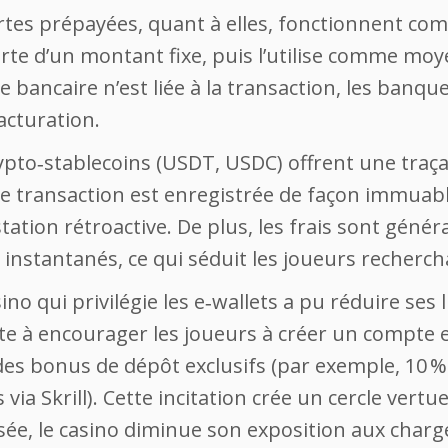
rtes prépayées, quant à elles, fonctionnent com
rte d’un montant fixe, puis l’utilise comme 
 bancaire n’est liée à la transaction, les banqu
acturation.
ypto‑stablecoins (USDT, USDC) offrent une traçabi
 transaction est enregistrée de façon immuabl
tation rétroactive. De plus, les frais sont géné
t instantanés, ce qui séduit les joueurs rechercha
ino qui privilégie les e‑wallets a pu réduire ses
te à encourager les joueurs à créer un compte e
 des bonus de dépôt exclusifs (par exemple, 10
 via Skrill). Cette incitation crée un cercle vert
sée, le casino diminue son exposition aux charge