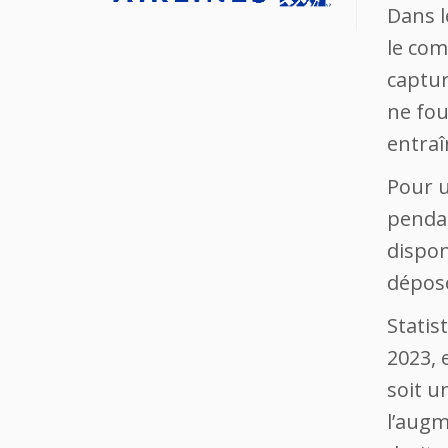
Dans l
le com
captur
ne fou
entraî
Pour u
pendan
dispon
dépose
Statis
2023, 
soit u
l’augm