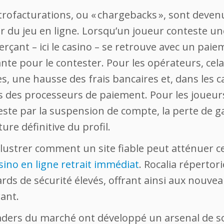
trofacturations, ou « chargebacks », sont deven
r du jeu en ligne. Lorsqu’un joueur conteste un
çant – ici le casino – se retrouve avec un paie
ante pour le contester. Pour les opérateurs, cela
es, une hausse des frais bancaires et, dans les ca
 des processeurs de paiement. Pour les joueurs,
ste par la suspension de compte, la perte de ga
ure définitive du profil.
llustrer comment un site fiable peut atténuer c
sino en ligne retrait immédiat
. Rocalia réperto
rds de sécurité élevés, offrant ainsi aux nouve
ant.
aders du marché ont développé un arsenal de solu