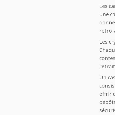
Les ca
une ca
donnée
rétrof
Les cr
Chaque
contes
retrai
Un cas
consis
offrir
dépôts
sécuri