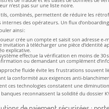
istres de fraude et les bases de données de véri
eur n’est pas sur une liste noire.
tils, combinés, permettent de réduire les rétrof
 internes des opérateurs. Un flux d’onboarding
uler ainsi :
joueur crée un compte et saisit son adresse e‑m
 invitation à télécharger une pièce d’identité 
éo explicative.
système effectue la vérification en moins de 30
nfirmation ou demandant un complément d’inf
approche fluide évite les frustrations souvent l
nt la conformité aux exigences anti‑blanchiment
ent ces technologies constatent une diminution 
s banques reconnaissent la solidité du dossier K
lutions de paiement sécurisées : porte