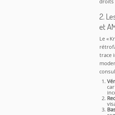
droits
2. Le
et AM
Le « K
rétrof
trace 
modern
consul
Vér
car
inc
Rec
vis
Ba