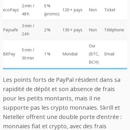
2 min /
0 %
ecoPayz
120 + pays
Non
Ticket
48 h
(promo)
3 min /
Paysafe
2 %
130 + pays
Non
Téléphone
24 h
Oui
5 min /
BitPay
1 %
Mondial
(BTC,
Email
30 min
BCH)
Les points forts de PayPal résident dans sa
rapidité de dépôt et son absence de frais
pour les petits montants, mais il ne
supporte pas les crypto monnaies. Skrill et
Neteller offrent une double porte d’entrée :
monnaies fiat et crypto, avec des frais