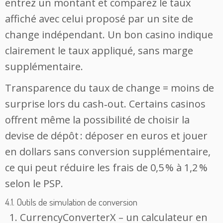
entrez un montant et comparez le taux
affiché avec celui proposé par un site de
change indépendant. Un bon casino indique
clairement le taux appliqué, sans marge
supplémentaire.
Transparence du taux de change = moins de
surprise lors du cash‑out. Certains casinos
offrent même la possibilité de choisir la
devise de dépôt : déposer en euros et jouer
en dollars sans conversion supplémentaire,
ce qui peut réduire les frais de 0,5 % à 1,2 %
selon le PSP.
4.1. Outils de simulation de conversion
CurrencyConverterX – un calculateur en