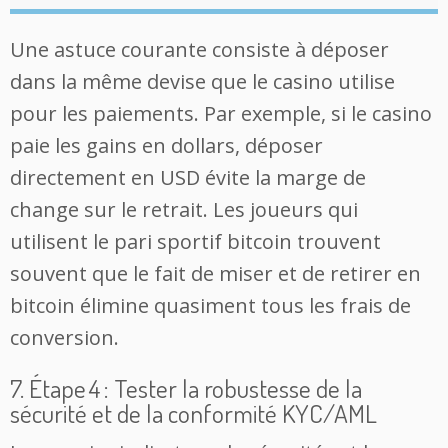
Une astuce courante consiste à déposer
dans la même devise que le casino utilise
pour les paiements. Par exemple, si le casino
paie les gains en dollars, déposer
directement en USD évite la marge de
change sur le retrait. Les joueurs qui
utilisent le pari sportif bitcoin trouvent
souvent que le fait de miser et de retirer en
bitcoin élimine quasiment tous les frais de
conversion.
7. Étape 4 : Tester la robustesse de la
sécurité et de la conformité KYC/AML