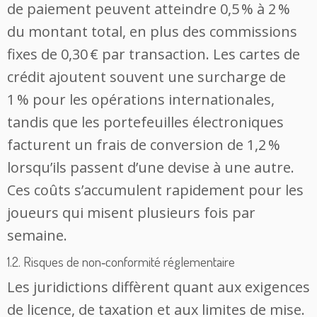
de paiement peuvent atteindre 0,5 % à 2 %
du montant total, en plus des commissions
fixes de 0,30 € par transaction. Les cartes de
crédit ajoutent souvent une surcharge de
1 % pour les opérations internationales,
tandis que les portefeuilles électroniques
facturent un frais de conversion de 1,2 %
lorsqu’ils passent d’une devise à une autre.
Ces coûts s’accumulent rapidement pour les
joueurs qui misent plusieurs fois par
semaine.
1.2. Risques de non‑conformité réglementaire
Les juridictions diffèrent quant aux exigences
de licence, de taxation et aux limites de mise.