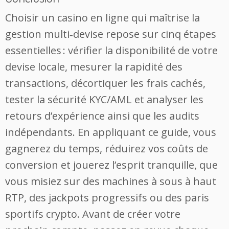
Choisir un casino en ligne qui maîtrise la
gestion multi‑devise repose sur cinq étapes
essentielles : vérifier la disponibilité de votre
devise locale, mesurer la rapidité des
transactions, décortiquer les frais cachés,
tester la sécurité KYC/AML et analyser les
retours d’expérience ainsi que les audits
indépendants. En appliquant ce guide, vous
gagnerez du temps, réduirez vos coûts de
conversion et jouerez l’esprit tranquille, que
vous misiez sur des machines à sous à haut
RTP, des jackpots progressifs ou des paris
sportifs crypto. Avant de créer votre