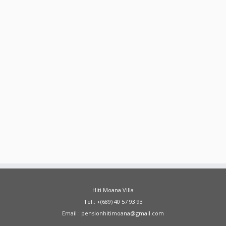
Hiti Moana Villa
Tel.: +(689) 40 57 93 93
Email : pensionhitimoana@gmail.com