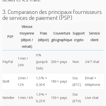
3. Comparaison des principaux fournisseurs
de services de paiement (PSP)
Vitesse
moyenne
Frais
Couverture
Support
Service
PSP
(dépot /
(dépot)
géographique
crypto
client
retrait)
0 %
1 min /
PayPal
(jusqu’à
200 + pays
Non
24/7 chat
24 h
5 k€)
2 min /
1,5 % +
Oui
Email +
Skrill
180 + pays
12 h
0,30 €
(BTC)
téléphone
1,9 % +
Oui
Neteller
1 min / 6 h
150 + pays
Live chat
0,25 €
(ETH)