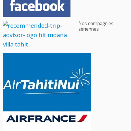
Nos compagnies
aériennes