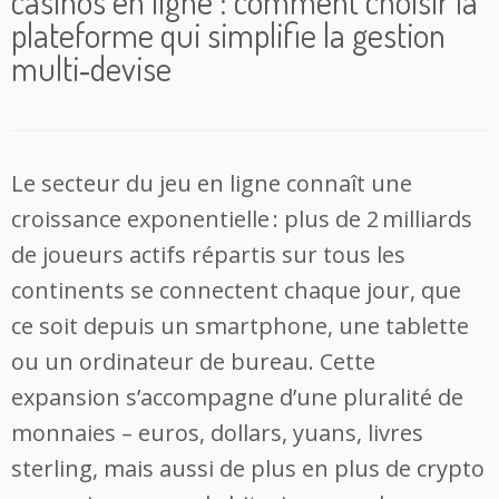
casinos en ligne : comment choisir la
plateforme qui simplifie la gestion
multi‑devise
Le secteur du jeu en ligne connaît une
croissance exponentielle : plus de 2 milliards
de joueurs actifs répartis sur tous les
continents se connectent chaque jour, que
ce soit depuis un smartphone, une tablette
ou un ordinateur de bureau. Cette
expansion s’accompagne d’une pluralité de
monnaies – euros, dollars, yuans, livres
sterling, mais aussi de plus en plus de crypto