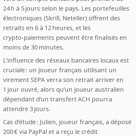
24 h à 5 jours selon le pays. Les portefeuilles
électroniques (Skrill, Neteller) offrent des
retraits en 6 à 12 heures, et les
crypto‑paiements peuvent être finalisés en
moins de 30 minutes.
L’influence des réseaux bancaires locaux est
cruciale : un joueur français utilisant un
virement SEPA verra son retrait arriver en
1 jour ouvré, alors qu’un joueur australien
dépendant d’un transfert ACH pourra
attendre 3 jours.
Cas d’étude : Julien, joueur français, a déposé
200 € via PayPal et a reçu le crédit