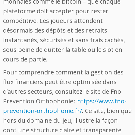
monnaies comme le bitcoin – que chaque
plateforme doit accepter pour rester
compétitive. Les joueurs attendent
désormais des dépôts et des retraits
instantanés, sécurisés et sans frais cachés,
sous peine de quitter la table ou le slot en
cours de partie.
Pour comprendre comment la gestion des
flux financiers peut être optimisée dans
d’autres secteurs, consultez le site de Fno
Prevention Orthophonie :
https://www.fno-
prevention-orthophonie.fr/
. Ce site, bien que
hors du domaine du jeu, illustre la façon
dont une structure claire et transparente