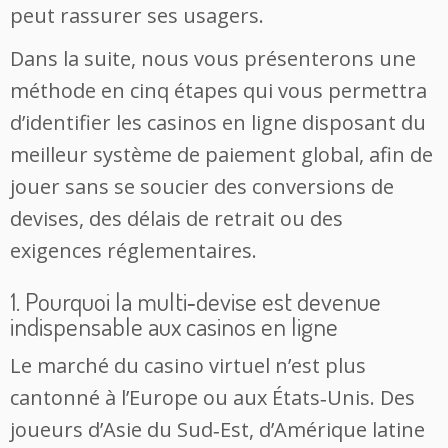
peut rassurer ses usagers.
Dans la suite, nous vous présenterons une
méthode en cinq étapes qui vous permettra
d’identifier les casinos en ligne disposant du
meilleur système de paiement global, afin de
jouer sans se soucier des conversions de
devises, des délais de retrait ou des
exigences réglementaires.
1. Pourquoi la multi‑devise est devenue
indispensable aux casinos en ligne
Le marché du casino virtuel n’est plus
cantonné à l’Europe ou aux États‑Unis. Des
joueurs d’Asie du Sud‑Est, d’Amérique latine