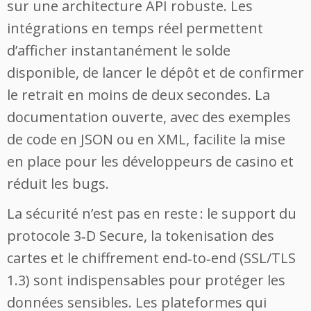
sur une architecture API robuste. Les
intégrations en temps réel permettent
d’afficher instantanément le solde
disponible, de lancer le dépôt et de confirmer
le retrait en moins de deux secondes. La
documentation ouverte, avec des exemples
de code en JSON ou en XML, facilite la mise
en place pour les développeurs de casino et
réduit les bugs.
La sécurité n’est pas en reste : le support du
protocole 3‑D Secure, la tokenisation des
cartes et le chiffrement end‑to‑end (SSL/TLS
1.3) sont indispensables pour protéger les
données sensibles. Les plateformes qui