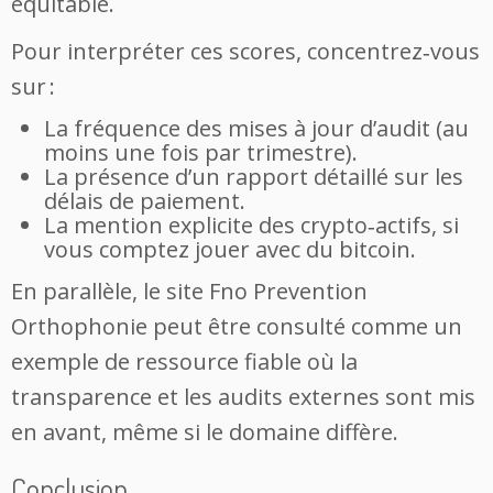
équitable.
Pour interpréter ces scores, concentrez‑vous
sur :
La fréquence des mises à jour d’audit (au
moins une fois par trimestre).
La présence d’un rapport détaillé sur les
délais de paiement.
La mention explicite des crypto‑actifs, si
vous comptez jouer avec du bitcoin.
En parallèle, le site Fno Prevention
Orthophonie peut être consulté comme un
exemple de ressource fiable où la
transparence et les audits externes sont mis
en avant, même si le domaine diffère.
Conclusion