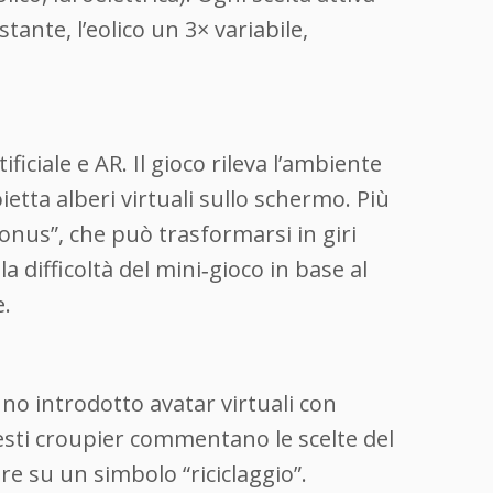
tante, l’eolico un 3× variabile,
ificiale e AR. Il gioco rileva l’ambiente
etta alberi virtuali sullo schermo. Più
bonus”, che può trasformarsi in giri
a difficoltà del mini‑gioco in base al
e.
nno introdotto avatar virtuali con
esti croupier commentano le scelte del
e su un simbolo “riciclaggio”.