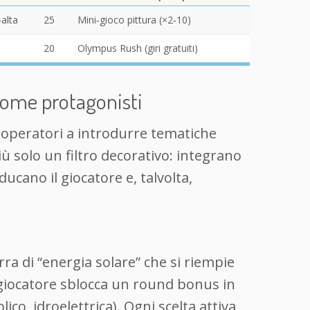
alta
25
Mini‑gioco pittura (×2‑10)
20
Olympus Rush (giri gratuiti)
 come protagonisti
 operatori a introdurre tematiche
ù solo un filtro decorativo: integrano
ucano il giocatore e, talvolta,
ra di “energia solare” che si riempie
l giocatore sblocca un round bonus in
lico, idroelettrica). Ogni scelta attiva