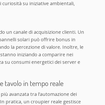
 curiosità su iniziative ambientali,
o un canale di acquisizione clienti. Un
nnelli solari può offrire bonus in
ando la percezione di valore. Inoltre, le
) stanno iniziando a comparire nei
za su consumi energetici dei server e
o e tavolo in tempo reale
e più avanzata tra l’automazione dei
 In pratica, un croupier reale gestisce