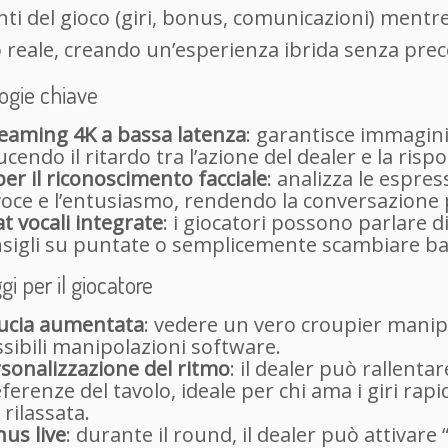
ti del gioco (giri, bonus, comunicazioni) mentre 
reale, creando un’esperienza ibrida senza prec
ogie chiave
eaming 4K a bassa latenza
: garantisce immagini 
ucendo il ritardo tra l’azione del dealer e la risp
per il riconoscimento facciale
: analizza le espre
voce e l’entusiasmo, rendendo la conversazione 
t vocali integrate
: i giocatori possono parlare d
sigli su puntate o semplicemente scambiare ba
i per il giocatore
ucia aumentata
: vedere un vero croupier manipo
sibili manipolazioni software.
sonalizzazione del ritmo
: il dealer può rallentar
ferenze del tavolo, ideale per chi ama i giri rap
 rilassata.
us live
: durante il round, il dealer può attivare