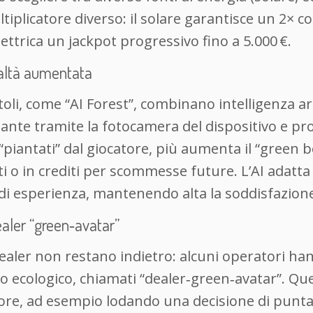
tiplicatore diverso: il solare garantisce un 2× cos
elettrica un jackpot progressivo fino a 5.000 €.
ealtà aumentata
itoli, come “AI Forest”, combinano intelligenza art
tante tramite la fotocamera del dispositivo e proi
 “piantati” dal giocatore, più aumenta il “green 
ti o in crediti per scommesse future. L’AI adatta l
o di esperienza, mantenendo alta la soddisfazion
ealer “green‑avatar”
 dealer non restano indietro: alcuni operatori ha
o ecologico, chiamati “dealer‑green‑avatar”. Qu
ore, ad esempio lodando una decisione di puntar