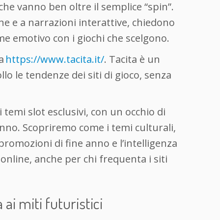
che vanno ben oltre il semplice “spin”.
one e a narrazioni interattive, chiedono
e emotivo con i giochi che scelgono.
ta
https://www.tacita.it/
. Tacita è un
lo le tendenze dei siti di gioco, senza
temi slot esclusivi, con un occhio di
anno. Scopriremo come i temi culturali,
 promozioni di fine anno e l’intelligenza
online, anche per chi frequenta i siti
a ai miti futuristici