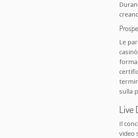
Durant
creand
Prospe
Le par
casinò
forma 
certif
termin
sulla 
Live 
Il con
video 