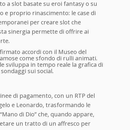
sto a slot basate su eroi fantasy o su
o e proprio rinascimento: le case di
temporanei per creare slot che
a sinergia permette di offrire ai
rte.
firmato accordi con il Museo del
e famose come sfondo di rulli animati.
ale sviluppa in tempo reale la grafica di
sondaggi sui social.
5 linee di pagamento, con un RTP del
ngelo e Leonardo, trasformando le
la “Mano di Dio” che, quando appare,
letare un tratto di un affresco per