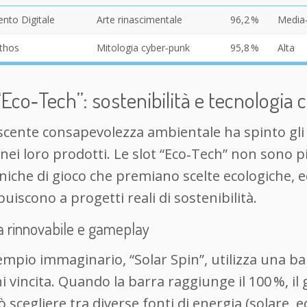
nto Digitale
Arte rinascimentale
96,2 %
Media‑
thos
Mitologia cyber‑punk
95,8 %
Alta
“Eco‑Tech”: sostenibilità e tecnologia
scente consapevolezza ambientale ha spinto gli
nei loro prodotti. Le slot “Eco‑Tech” non sono pi
iche di gioco che premiano scelte ecologiche, ed
buiscono a progetti reali di sostenibilità.
a rinnovabile e gameplay
mpio immaginario, “Solar Spin”, utilizza una bar
i vincita. Quando la barra raggiunge il 100 %, i
 scegliere tra diverse fonti di energia (solare, eo