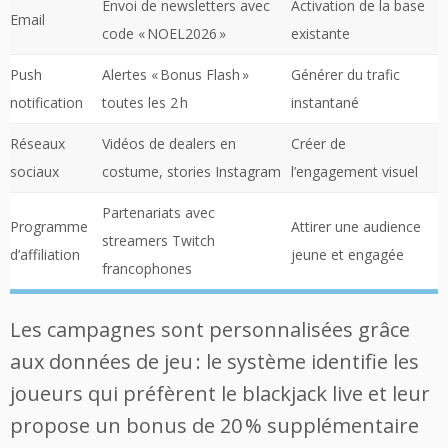
Envoi de newsletters avec
Activation de la base
Email
code « NOEL2026 »
existante
Push
Alertes « Bonus Flash »
Générer du trafic
notification
toutes les 2 h
instantané
Réseaux
Vidéos de dealers en
Créer de
sociaux
costume, stories Instagram
l’engagement visuel
Partenariats avec
Programme
Attirer une audience
streamers Twitch
d’affiliation
jeune et engagée
francophones
Les campagnes sont personnalisées grâce
aux données de jeu : le système identifie les
joueurs qui préfèrent le blackjack live et leur
propose un bonus de 20 % supplémentaire