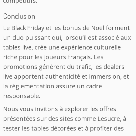
compétitifs.
Conclusion
Le Black Friday et les bonus de Noël forment
un duo puissant qui, lorsqu’il est associé aux
tables live, crée une expérience culturelle
riche pour les joueurs français. Les
promotions génèrent du trafic, les dealers
live apportent authenticité et immersion, et
la réglementation assure un cadre
responsable.
Nous vous invitons à explorer les offres
présentées sur des sites comme Lesucre, à
tester les tables décorées et à profiter des