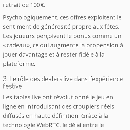
retrait de 100 €.
Psychologiquement, ces offres exploitent le
sentiment de générosité propre aux fêtes.
Les joueurs perçoivent le bonus comme un
« cadeau », ce qui augmente la propension à
jouer davantage et à rester fidèle à la
plateforme.
3. Le rôle des dealers live dans l’expérience
festive
Les tables live ont révolutionné le jeu en
ligne en introduisant des croupiers réels
diffusés en haute définition. Grâce à la
technologie WebRTC, le délai entre le