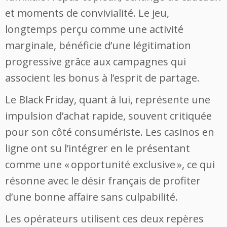
et moments de convivialité. Le jeu,
longtemps perçu comme une activité
marginale, bénéficie d’une légitimation
progressive grâce aux campagnes qui
associent les bonus à l’esprit de partage.
Le Black Friday, quant à lui, représente une
impulsion d’achat rapide, souvent critiquée
pour son côté consumériste. Les casinos en
ligne ont su l’intégrer en le présentant
comme une « opportunité exclusive », ce qui
résonne avec le désir français de profiter
d’une bonne affaire sans culpabilité.
Les opérateurs utilisent ces deux repères