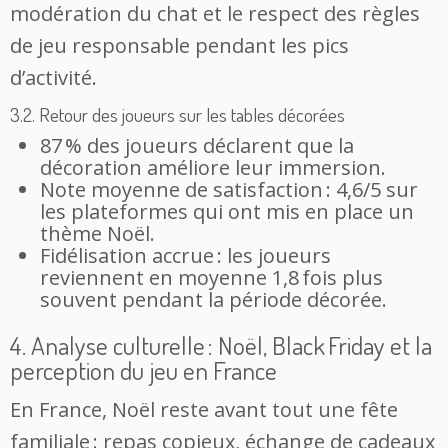
modération du chat et le respect des règles
de jeu responsable pendant les pics
d’activité.
3.2. Retour des joueurs sur les tables décorées
87 % des joueurs déclarent que la
décoration améliore leur immersion.
Note moyenne de satisfaction : 4,6/5 sur
les plateformes qui ont mis en place un
thème Noël.
Fidélisation accrue : les joueurs
reviennent en moyenne 1,8 fois plus
souvent pendant la période décorée.
4. Analyse culturelle : Noël, Black Friday et la
perception du jeu en France
En France, Noël reste avant tout une fête
familiale : repas copieux, échange de cadeaux