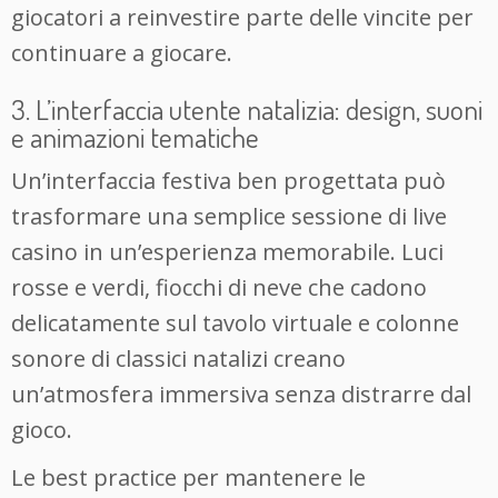
giocatori a reinvestire parte delle vincite per
continuare a giocare.
3. L’interfaccia utente natalizia: design, suoni
e animazioni tematiche
Un’interfaccia festiva ben progettata può
trasformare una semplice sessione di live
casino in un’esperienza memorabile. Luci
rosse e verdi, fiocchi di neve che cadono
delicatamente sul tavolo virtuale e colonne
sonore di classici natalizi creano
un’atmosfera immersiva senza distrarre dal
gioco.
Le best practice per mantenere le