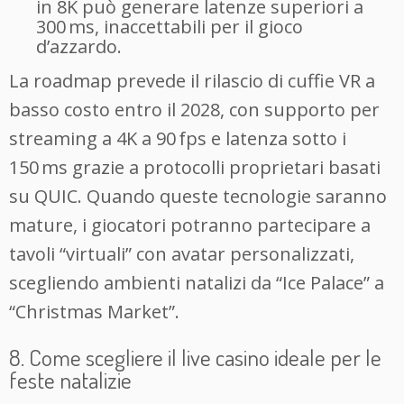
in 8K può generare latenze superiori a
300 ms, inaccettabili per il gioco
d’azzardo.
La roadmap prevede il rilascio di cuffie VR a
basso costo entro il 2028, con supporto per
streaming a 4K a 90 fps e latenza sotto i
150 ms grazie a protocolli proprietari basati
su QUIC. Quando queste tecnologie saranno
mature, i giocatori potranno partecipare a
tavoli “virtuali” con avatar personalizzati,
scegliendo ambienti natalizi da “Ice Palace” a
“Christmas Market”.
8. Come scegliere il live casino ideale per le
feste natalizie