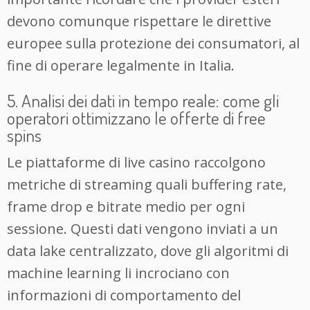
devono comunque rispettare le direttive
europee sulla protezione dei consumatori, al
fine di operare legalmente in Italia.
5. Analisi dei dati in tempo reale: come gli
operatori ottimizzano le offerte di free
spins
Le piattaforme di live casino raccolgono
metriche di streaming quali buffering rate,
frame drop e bitrate medio per ogni
sessione. Questi dati vengono inviati a un
data lake centralizzato, dove gli algoritmi di
machine learning li incrociano con
informazioni di comportamento del