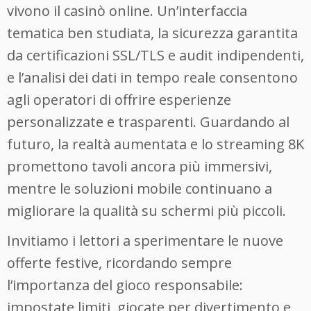
vivono il casinò online. Un’interfaccia
tematica ben studiata, la sicurezza garantita
da certificazioni SSL/TLS e audit indipendenti,
e l’analisi dei dati in tempo reale consentono
agli operatori di offrire esperienze
personalizzate e trasparenti. Guardando al
futuro, la realtà aumentata e lo streaming 8K
promettono tavoli ancora più immersivi,
mentre le soluzioni mobile continuano a
migliorare la qualità su schermi più piccoli.
Invitiamo i lettori a sperimentare le nuove
offerte festive, ricordando sempre
l’importanza del gioco responsabile:
impostate limiti, giocate per divertimento e,