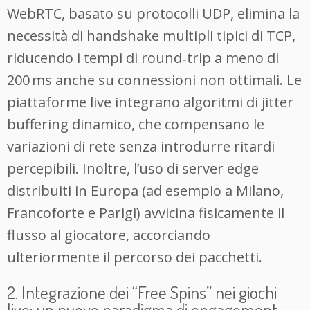
WebRTC, basato su protocolli UDP, elimina la
necessità di handshake multipli tipici di TCP,
riducendo i tempi di round‑trip a meno di
200 ms anche su connessioni non ottimali. Le
piattaforme live integrano algoritmi di jitter
buffering dinamico, che compensano le
variazioni di rete senza introdurre ritardi
percepibili. Inoltre, l’uso di server edge
distribuiti in Europa (ad esempio a Milano,
Francoforte e Parigi) avvicina fisicamente il
flusso al giocatore, accorciando
ulteriormente il percorso dei pacchetti.
2. Integrazione dei “Free Spins” nei giochi
live: un nuovo paradigma di engagement