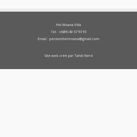
Hiti Moana Villa
Tel.: +(689) 40 57 93 93
Email : pensionhitimoana@gmail.com
Site web créé par
Tahiti Nerd
Green Moong Sprouts Dosa - Healthy
Breakfast Weight Loss Recipe Sprouted Green
Moong Dal Pesarattu
how to weight loss
health healthy shorts
A Doctor Reviews Night
Time Fat Burners
ABS KETO IGNITE FAT
BURNER REVIEW SHARK TANK - ABS Keto Ignite
From SHARK TANK - Keto Ignite
Zenwise Health