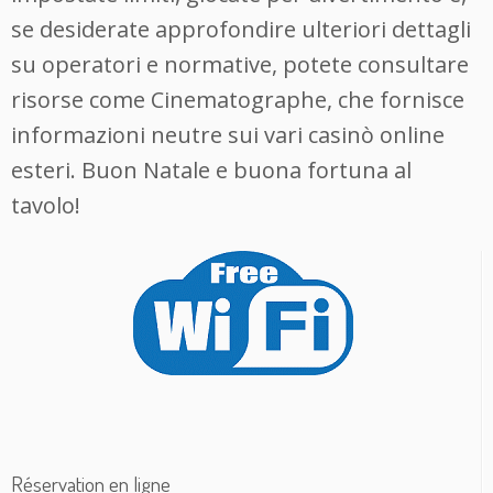
se desiderate approfondire ulteriori dettagli
su operatori e normative, potete consultare
risorse come Cinematographe, che fornisce
informazioni neutre sui vari casinò online
esteri. Buon Natale e buona fortuna al
tavolo!
Réservation en ligne