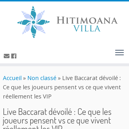
Accueil
»
Non classé
»
Live Baccarat dévoilé :
Ce que les joueurs pensent vs ce que vivent
réellement les VIP
Live Baccarat dévoilé : Ce que les
joueurs pensent vs ce que vivent
réellement les VIP