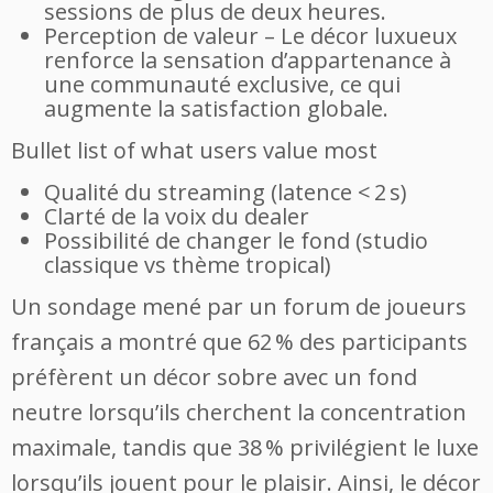
sessions de plus de deux heures.
Perception de valeur – Le décor luxueux
renforce la sensation d’appartenance à
une communauté exclusive, ce qui
augmente la satisfaction globale.
Bullet list of what users value most
Qualité du streaming (latence < 2 s)
Clarté de la voix du dealer
Possibilité de changer le fond (studio
classique vs thème tropical)
Un sondage mené par un forum de joueurs
français a montré que 62 % des participants
préfèrent un décor sobre avec un fond
neutre lorsqu’ils cherchent la concentration
maximale, tandis que 38 % privilégient le luxe
lorsqu’ils jouent pour le plaisir. Ainsi, le décor