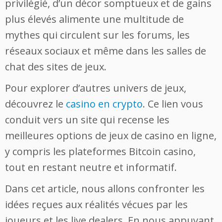
privilégié, d’un décor somptueux et de gains
plus élevés alimente une multitude de
mythes qui circulent sur les forums, les
réseaux sociaux et même dans les salles de
chat des sites de jeux.
Pour explorer d’autres univers de jeux,
découvrez le
casino en crypto
. Ce lien vous
conduit vers un site qui recense les
meilleures options de jeux de casino en ligne,
y compris les plateformes Bitcoin casino,
tout en restant neutre et informatif.
Dans cet article, nous allons confronter les
idées reçues aux réalités vécues par les
joueurs et les live dealers. En nous appuyant