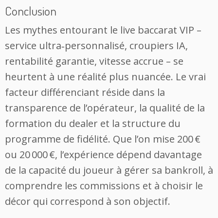
Conclusion
Les mythes entourant le live baccarat VIP –
service ultra‑personnalisé, croupiers IA,
rentabilité garantie, vitesse accrue – se
heurtent à une réalité plus nuancée. Le vrai
facteur différenciant réside dans la
transparence de l’opérateur, la qualité de la
formation du dealer et la structure du
programme de fidélité. Que l’on mise 200 €
ou 20 000 €, l’expérience dépend davantage
de la capacité du joueur à gérer sa bankroll, à
comprendre les commissions et à choisir le
décor qui correspond à son objectif.