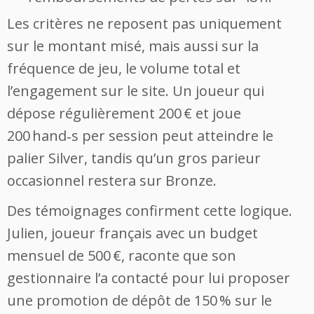
Les critères ne reposent pas uniquement
sur le montant misé, mais aussi sur la
fréquence de jeu, le volume total et
l’engagement sur le site. Un joueur qui
dépose régulièrement 200 € et joue
200 hand‑s per session peut atteindre le
palier Silver, tandis qu’un gros parieur
occasionnel restera sur Bronze.
Des témoignages confirment cette logique.
Julien, joueur français avec un budget
mensuel de 500 €, raconte que son
gestionnaire l’a contacté pour lui proposer
une promotion de dépôt de 150 % sur le