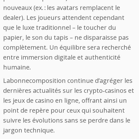
nouveaux (ex. : les avatars remplacent le
dealer). Les joueurs attendent cependant
que le luxe traditionnel – le toucher du
papier, le son du tapis – ne disparaisse pas
complètement. Un équilibre sera recherché
entre immersion digitale et authenticité
humaine.
Labonnecomposition continue d’agréger les
dernières actualités sur les crypto‑casinos et
les jeux de casino en ligne, offrant ainsi un
point de repère pour ceux qui souhaitent
suivre les évolutions sans se perdre dans le
jargon technique.