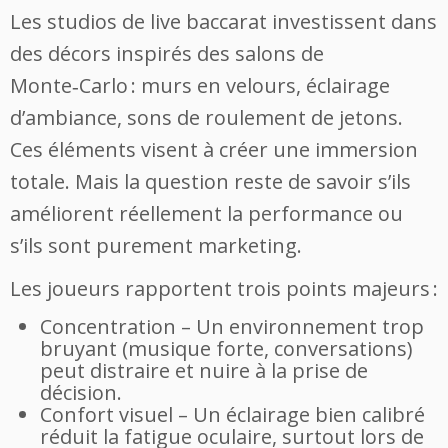
Les studios de live baccarat investissent dans
des décors inspirés des salons de
Monte‑Carlo : murs en velours, éclairage
d’ambiance, sons de roulement de jetons.
Ces éléments visent à créer une immersion
totale. Mais la question reste de savoir s’ils
améliorent réellement la performance ou
s’ils sont purement marketing.
Les joueurs rapportent trois points majeurs :
Concentration – Un environnement trop
bruyant (musique forte, conversations)
peut distraire et nuire à la prise de
décision.
Confort visuel – Un éclairage bien calibré
réduit la fatigue oculaire, surtout lors de