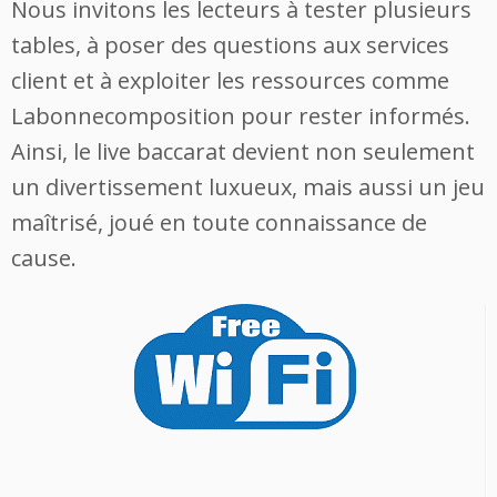
Nous invitons les lecteurs à tester plusieurs
tables, à poser des questions aux services
client et à exploiter les ressources comme
Labonnecomposition pour rester informés.
Ainsi, le live baccarat devient non seulement
un divertissement luxueux, mais aussi un jeu
maîtrisé, joué en toute connaissance de
cause.