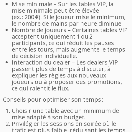
Mise minimale – Sur les tables VIP, la
mise minimale peut être élevée
(ex. : 200 €). Si le joueur mise le minimum,
le nombre de mains par heure diminue.
Nombre de joueurs – Certaines tables VIP
acceptent uniquement 1 ou 2
participants, ce qui réduit les pauses
entre les tours, mais augmente le temps
de décision individuelle.
Interaction du dealer – Les dealers VIP
passent plus de temps à discuter, à
expliquer les règles aux nouveaux
joueurs ou à proposer des promotions,
ce qui ralentit le flux.
Conseils pour optimiser son temps :
Choisir une table avec un minimum de
mise adapté à son budget.
Privilégier les sessions en soirée où le
trafic est plus faible, réduisant les temps