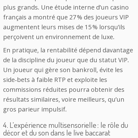
plus grands. Une étude interne d’un casino
français a montré que 27 % des joueurs VIP
augmentent leurs mises de 15 % lorsqu’ils
perçoivent un environnement de luxe.
En pratique, la rentabilité dépend davantage
de la discipline du joueur que du statut VIP.
Un joueur qui gère son bankroll, évite les
side‑bets à faible RTP et exploite les
commissions réduites pourra obtenir des
résultats similaires, voire meilleurs, qu’un
gros parieur impulsif.
4. L’expérience multisensorielle : le rôle du
décor et du son dans le live baccarat