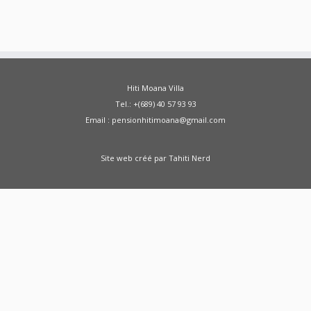
Hiti Moana Villa
Tel.: +(689) 40 57 93 93
Email : pensionhitimoana@gmail.com
Site web créé par
Tahiti Nerd
Green Moong Sprouts Dosa - Healthy
Breakfast Weight Loss Recipe Sprouted Green
Moong Dal Pesarattu
how to weight loss
health healthy shorts
A Doctor Reviews Night
Time Fat Burners
ABS KETO IGNITE FAT
BURNER REVIEW SHARK TANK - ABS Keto Ignite