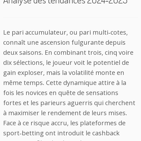
Le pari accumulateur, ou pari multi‑cotes,
connaît une ascension fulgurante depuis
deux saisons. En combinant trois, cinq voire
dix sélections, le joueur voit le potentiel de
gain exploser, mais la volatilité monte en
même temps. Cette dynamique attire à la
fois les novices en quête de sensations
fortes et les parieurs aguerris qui cherchent
à maximiser le rendement de leurs mises.
Face à ce risque accru, les plateformes de
sport‑betting ont introduit le cashback