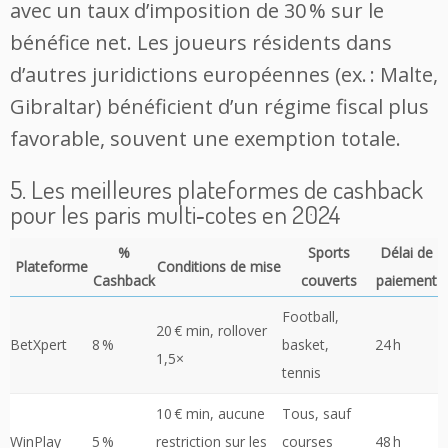
avec un taux d’imposition de 30 % sur le
bénéfice net. Les joueurs résidents dans
d’autres juridictions européennes (ex. : Malte,
Gibraltar) bénéficient d’un régime fiscal plus
favorable, souvent une exemption totale.
5. Les meilleures plateformes de cashback
pour les paris multi‑cotes en 2024
%
Sports
Délai de
Plateforme
Conditions de mise
Cashback
couverts
paiement
Football,
20 € min, rollover
BetXpert
8 %
basket,
24 h
1,5×
tennis
10 € min, aucune
Tous, sauf
WinPlay
5 %
restriction sur les
courses
48 h