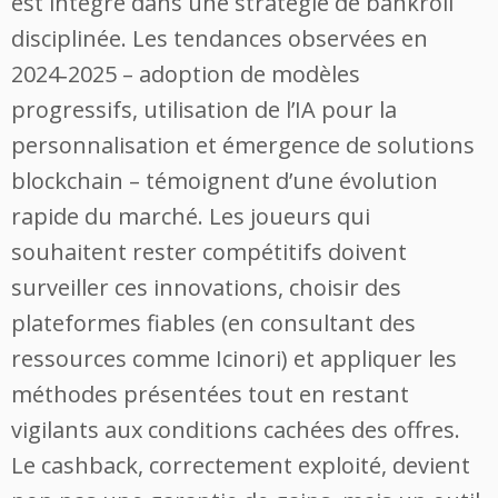
est intégré dans une stratégie de bankroll
disciplinée. Les tendances observées en
2024‑2025 – adoption de modèles
progressifs, utilisation de l’IA pour la
personnalisation et émergence de solutions
blockchain – témoignent d’une évolution
rapide du marché. Les joueurs qui
souhaitent rester compétitifs doivent
surveiller ces innovations, choisir des
plateformes fiables (en consultant des
ressources comme Icinori) et appliquer les
méthodes présentées tout en restant
vigilants aux conditions cachées des offres.
Le cashback, correctement exploité, devient