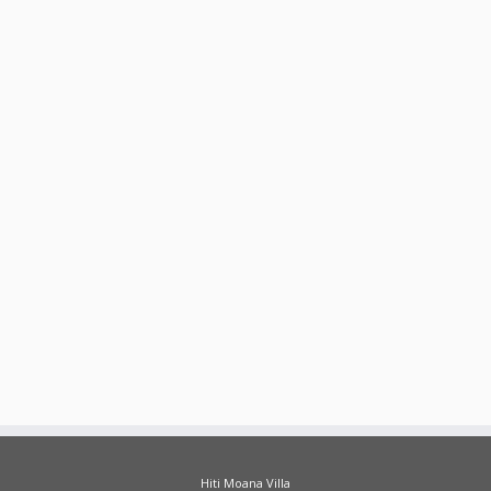
Hiti Moana Villa