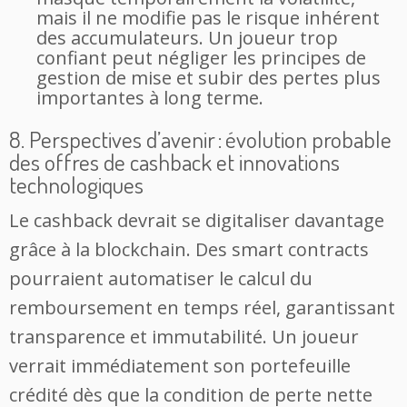
mais il ne modifie pas le risque inhérent
des accumulateurs. Un joueur trop
confiant peut négliger les principes de
gestion de mise et subir des pertes plus
importantes à long terme.
8. Perspectives d’avenir : évolution probable
des offres de cashback et innovations
technologiques
Le cashback devrait se digitaliser davantage
grâce à la blockchain. Des smart contracts
pourraient automatiser le calcul du
remboursement en temps réel, garantissant
transparence et immutabilité. Un joueur
verrait immédiatement son portefeuille
crédité dès que la condition de perte nette