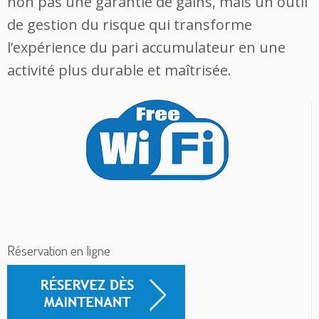
non pas une garantie de gains, mais un outil
de gestion du risque qui transforme
l’expérience du pari accumulateur en une
activité plus durable et maîtrisée.
Réservation en ligne