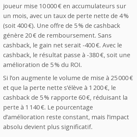
joueur mise 10 000 € en accumulateurs sur
un mois, avec un taux de perte nette de 4 %
(soit 400 €). Une offre de 5 % de cashback
génère 20 € de remboursement. Sans
cashback, le gain net serait -400 €. Avec le
cashback, le résultat passe à -380 €, soit une
amélioration de 5 % du ROI.
Si l’on augmente le volume de mise à 25 000 €
et que la perte nette s’élève à 1 200 €, le
cashback de 5 % rapporte 60 €, réduisant la
perte à 1 140 €. Le pourcentage
d’amélioration reste constant, mais l’impact
absolu devient plus significatif.