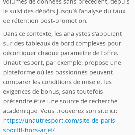
volumes de données sans précédent, depuis
le suivi des dépôts jusqu’à l’analyse du taux
de rétention post‑promotion.
Dans ce contexte, les analystes s’appuient
sur des tableaux de bord complexes pour
décortiquer chaque paramètre de l’offre.
Unautresport, par exemple, propose une
plateforme où les passionnés peuvent
comparer les conditions de mise et les
exigences de bonus, sans toutefois
prétendre être une source de recherche
académique. Vous trouverez son site ici :
https://unautresport.com/site-de-paris-
sportif-hors-arjel/