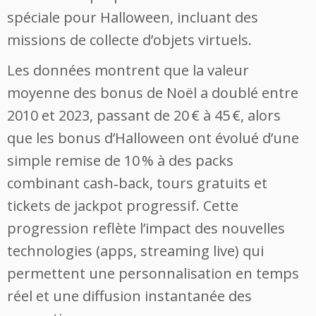
spéciale pour Halloween, incluant des
missions de collecte d’objets virtuels.
Les données montrent que la valeur
moyenne des bonus de Noël a doublé entre
2010 et 2023, passant de 20 € à 45 €, alors
que les bonus d’Halloween ont évolué d’une
simple remise de 10 % à des packs
combinant cash‑back, tours gratuits et
tickets de jackpot progressif. Cette
progression reflète l’impact des nouvelles
technologies (apps, streaming live) qui
permettent une personnalisation en temps
réel et une diffusion instantanée des