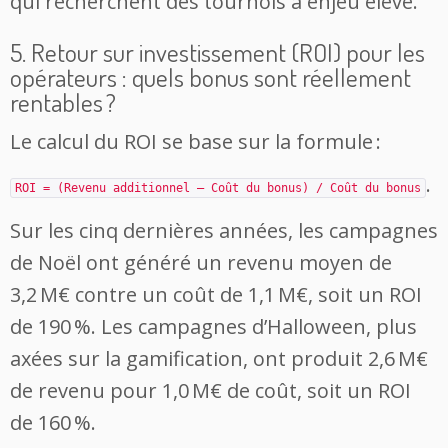
qui recherchent des tournois à enjeu élevé.
5. Retour sur investissement (ROI) pour les
opérateurs : quels bonus sont réellement
rentables ?
Le calcul du ROI se base sur la formule :
.
ROI = (Revenu additionnel – Coût du bonus) / Coût du bonus
Sur les cinq dernières années, les campagnes
de Noël ont généré un revenu moyen de
3,2 M€ contre un coût de 1,1 M€, soit un ROI
de 190 %. Les campagnes d’Halloween, plus
axées sur la gamification, ont produit 2,6 M€
de revenu pour 1,0 M€ de coût, soit un ROI
de 160 %.