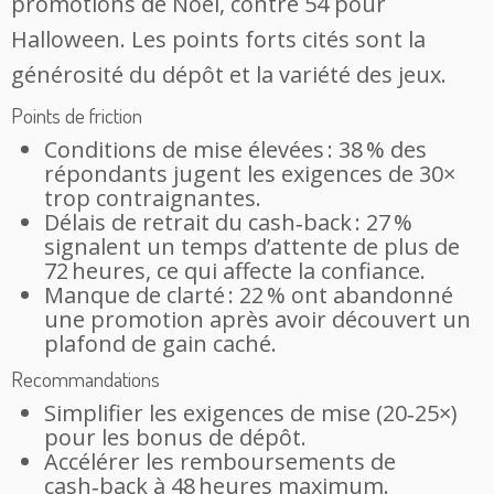
promotions de Noël, contre 54 pour
Halloween. Les points forts cités sont la
générosité du dépôt et la variété des jeux.
Points de friction
Conditions de mise élevées : 38 % des
répondants jugent les exigences de 30×
trop contraignantes.
Délais de retrait du cash‑back : 27 %
signalent un temps d’attente de plus de
72 heures, ce qui affecte la confiance.
Manque de clarté : 22 % ont abandonné
une promotion après avoir découvert un
plafond de gain caché.
Recommandations
Simplifier les exigences de mise (20‑25×)
pour les bonus de dépôt.
Accélérer les remboursements de
cash‑back à 48 heures maximum.