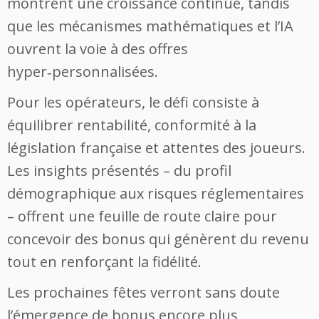
montrent une croissance continue, tandis
que les mécanismes mathématiques et l’IA
ouvrent la voie à des offres
hyper‑personnalisées.
Pour les opérateurs, le défi consiste à
équilibrer rentabilité, conformité à la
législation française et attentes des joueurs.
Les insights présentés – du profil
démographique aux risques réglementaires
– offrent une feuille de route claire pour
concevoir des bonus qui génèrent du revenu
tout en renforçant la fidélité.
Les prochaines fêtes verront sans doute
l’émergence de bonus encore plus