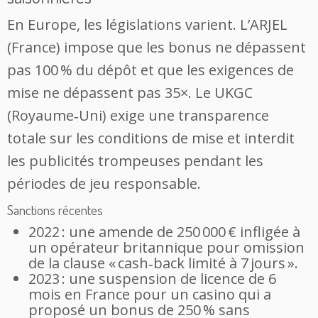
En Europe, les législations varient. L’ARJEL
(France) impose que les bonus ne dépassent
pas 100 % du dépôt et que les exigences de
mise ne dépassent pas 35×. Le UKGC
(Royaume‑Uni) exige une transparence
totale sur les conditions de mise et interdit
les publicités trompeuses pendant les
périodes de jeu responsable.
Sanctions récentes
2022 : une amende de 250 000 € infligée à
un opérateur britannique pour omission
de la clause « cash‑back limité à 7 jours ».
2023 : une suspension de licence de 6
mois en France pour un casino qui a
proposé un bonus de 250 % sans