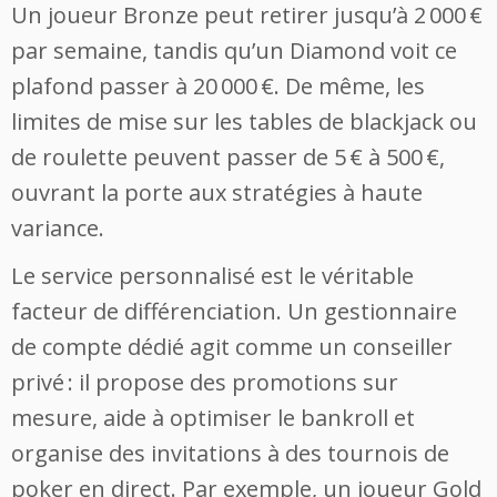
Un joueur Bronze peut retirer jusqu’à 2 000 €
par semaine, tandis qu’un Diamond voit ce
plafond passer à 20 000 €. De même, les
limites de mise sur les tables de blackjack ou
de roulette peuvent passer de 5 € à 500 €,
ouvrant la porte aux stratégies à haute
variance.
Le service personnalisé est le véritable
facteur de différenciation. Un gestionnaire
de compte dédié agit comme un conseiller
privé : il propose des promotions sur
mesure, aide à optimiser le bankroll et
organise des invitations à des tournois de
poker en direct. Par exemple, un joueur Gold