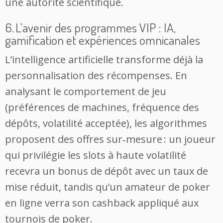
une autorité scientifique.
6. L’avenir des programmes VIP : IA,
gamification et expériences omnicanales
L’intelligence artificielle transforme déjà la
personnalisation des récompenses. En
analysant le comportement de jeu
(préférences de machines, fréquence des
dépôts, volatilité acceptée), les algorithmes
proposent des offres sur‑mesure : un joueur
qui privilégie les slots à haute volatilité
recevra un bonus de dépôt avec un taux de
mise réduit, tandis qu’un amateur de poker
en ligne verra son cashback appliqué aux
tournois de poker.