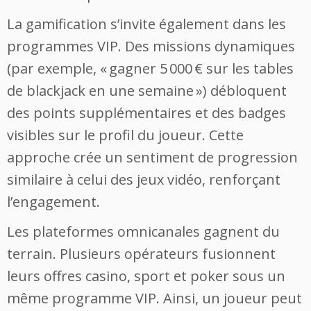
La gamification s’invite également dans les
programmes VIP. Des missions dynamiques
(par exemple, « gagner 5 000 € sur les tables
de blackjack en une semaine ») débloquent
des points supplémentaires et des badges
visibles sur le profil du joueur. Cette
approche crée un sentiment de progression
similaire à celui des jeux vidéo, renforçant
l’engagement.
Les plateformes omnicanales gagnent du
terrain. Plusieurs opérateurs fusionnent
leurs offres casino, sport et poker sous un
même programme VIP. Ainsi, un joueur peut