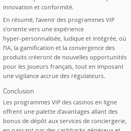
innovation et conformité.
En résumé, l’avenir des programmes VIP
s’oriente vers une expérience
hyper‑personnalisée, ludique et intégrée, où
l’IA, la gamification et la convergence des
produits créeront de nouvelles opportunités
pour les joueurs français, tout en imposant
une vigilance accrue des régulateurs.
Conclusion
Les programmes VIP des casinos en ligne
offrent une palette d’avantages allant des
bonus de dépôt aux services de conciergerie,
en passant par des cashbacks généreux et