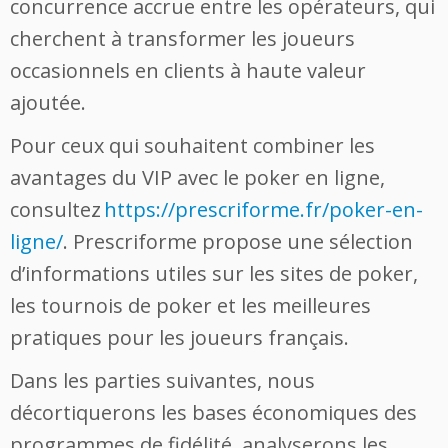
concurrence accrue entre les opérateurs, qui
cherchent à transformer les joueurs
occasionnels en clients à haute valeur
ajoutée.
Pour ceux qui souhaitent combiner les
avantages du VIP avec le poker en ligne,
consultez
https://prescriforme.fr/poker-en-
ligne/
. Prescriforme propose une sélection
d’informations utiles sur les sites de poker,
les tournois de poker et les meilleures
pratiques pour les joueurs français.
Dans les parties suivantes, nous
décortiquerons les bases économiques des
programmes de fidélité, analyserons les