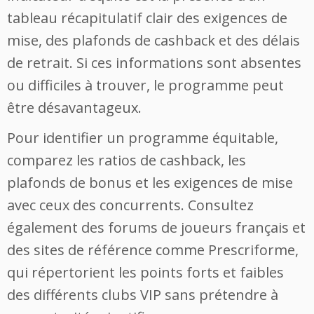
tableau récapitulatif clair des exigences de
mise, des plafonds de cashback et des délais
de retrait. Si ces informations sont absentes
ou difficiles à trouver, le programme peut
être désavantageux.
Pour identifier un programme équitable,
comparez les ratios de cashback, les
plafonds de bonus et les exigences de mise
avec ceux des concurrents. Consultez
également des forums de joueurs français et
des sites de référence comme Prescriforme,
qui répertorient les points forts et faibles
des différents clubs VIP sans prétendre à