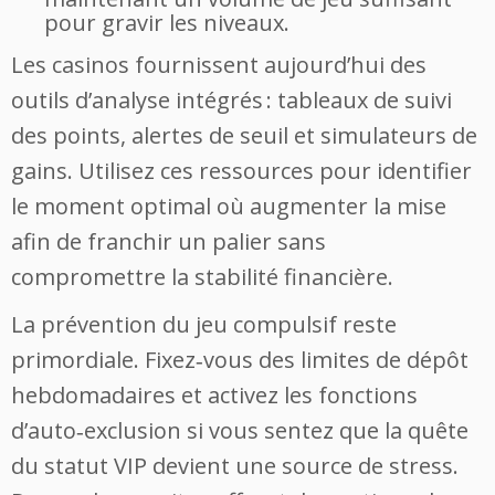
pour gravir les niveaux.
Les casinos fournissent aujourd’hui des
outils d’analyse intégrés : tableaux de suivi
des points, alertes de seuil et simulateurs de
gains. Utilisez ces ressources pour identifier
le moment optimal où augmenter la mise
afin de franchir un palier sans
compromettre la stabilité financière.
La prévention du jeu compulsif reste
primordiale. Fixez‑vous des limites de dépôt
hebdomadaires et activez les fonctions
d’auto‑exclusion si vous sentez que la quête
du statut VIP devient une source de stress.