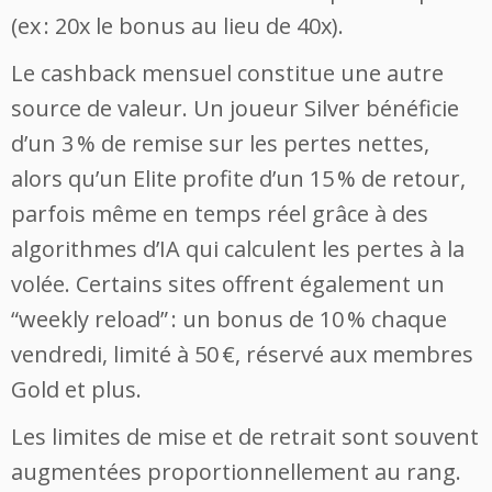
(ex : 20x le bonus au lieu de 40x).
Le cashback mensuel constitue une autre
source de valeur. Un joueur Silver bénéficie
d’un 3 % de remise sur les pertes nettes,
alors qu’un Elite profite d’un 15 % de retour,
parfois même en temps réel grâce à des
algorithmes d’IA qui calculent les pertes à la
volée. Certains sites offrent également un
“weekly reload” : un bonus de 10 % chaque
vendredi, limité à 50 €, réservé aux membres
Gold et plus.
Les limites de mise et de retrait sont souvent
augmentées proportionnellement au rang.