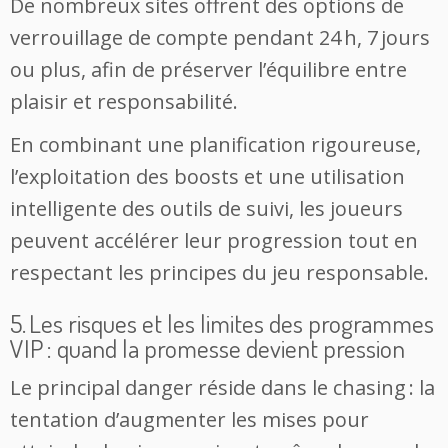
De nombreux sites offrent des options de
verrouillage de compte pendant 24 h, 7 jours
ou plus, afin de préserver l’équilibre entre
plaisir et responsabilité.
En combinant une planification rigoureuse,
l’exploitation des boosts et une utilisation
intelligente des outils de suivi, les joueurs
peuvent accélérer leur progression tout en
respectant les principes du jeu responsable.
5. Les risques et les limites des programmes
VIP : quand la promesse devient pression
Le principal danger réside dans le chasing : la
tentation d’augmenter les mises pour