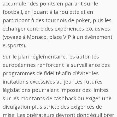
accumuler des points en pariant sur le
football, en jouant à la roulette et en
participant à des tournois de poker, puis les
échanger contre des expériences exclusives
(voyage à Monaco, place VIP à un événement
e‑sports).
Sur le plan réglementaire, les autorités
européennes renforcent la surveillance des
programmes de fidélité afin d’éviter les
incitations excessives au jeu. Les futures
législations pourraient imposer des limites
sur les montants de cashback ou exiger une
divulgation plus stricte des exigences de
mise. Les opérateurs devront donc équilibrer