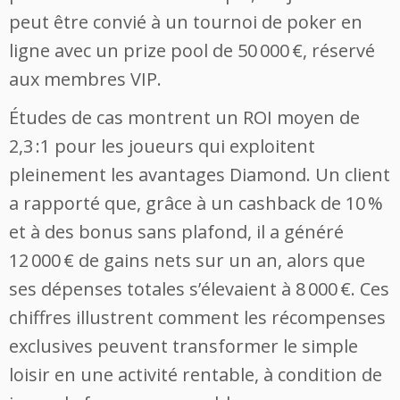
peut être convié à un tournoi de poker en
ligne avec un prize pool de 50 000 €, réservé
aux membres VIP.
Études de cas montrent un ROI moyen de
2,3 :1 pour les joueurs qui exploitent
pleinement les avantages Diamond. Un client
a rapporté que, grâce à un cashback de 10 %
et à des bonus sans plafond, il a généré
12 000 € de gains nets sur un an, alors que
ses dépenses totales s’élevaient à 8 000 €. Ces
chiffres illustrent comment les récompenses
exclusives peuvent transformer le simple
loisir en une activité rentable, à condition de