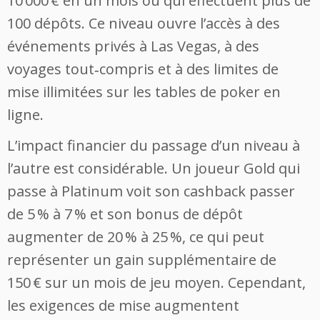
10 000 € en un mois ou qui effectuent plus de
100 dépôts. Ce niveau ouvre l’accès à des
événements privés à Las Vegas, à des
voyages tout‑compris et à des limites de
mise illimitées sur les tables de poker en
ligne.
L’impact financier du passage d’un niveau à
l’autre est considérable. Un joueur Gold qui
passe à Platinum voit son cashback passer
de 5 % à 7 % et son bonus de dépôt
augmenter de 20 % à 25 %, ce qui peut
représenter un gain supplémentaire de
150 € sur un mois de jeu moyen. Cependant,
les exigences de mise augmentent