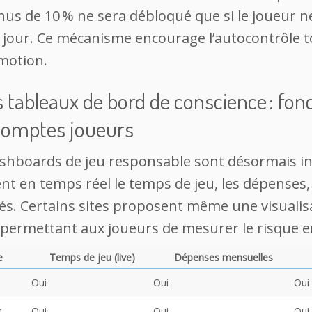
us de 10 % ne sera débloqué que si le joueur n
our. Ce mécanisme encourage l’autocontrôle tou
motion.
s tableaux de bord de conscience : fonc
comptes joueurs
shboards de jeu responsable sont désormais intég
ent en temps réel le temps de jeu, les dépenses,
s. Certains sites proposent même une visualisati
 permettant aux joueurs de mesurer le risque 
e
Temps de jeu (live)
Dépenses mensuelles
Oui
Oui
Oui
s
Oui
Oui
Oui