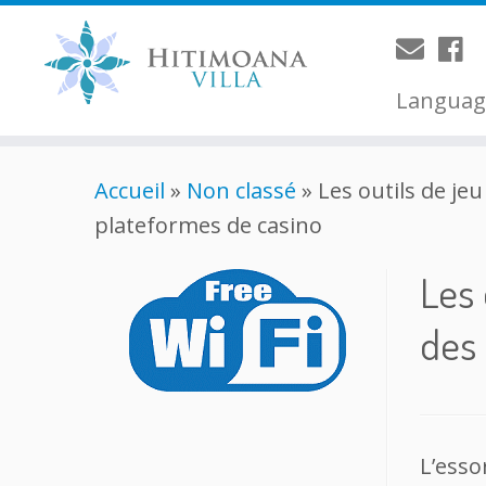
Langua
Accueil
»
Non classé
»
Les outils de je
plateformes de casino
Les 
des 
L’esso