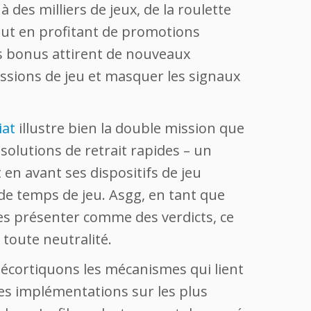
des milliers de jeux, de la roulette
out en profitant de promotions
les bonus attirent de nouveaux
essions de jeu et masquer les signaux
iat
illustre bien la double mission que
solutions de retrait rapides – un
t en avant ses dispositifs de jeu
 de temps de jeu. Asgg, en tant que
les présenter comme des verdicts, ce
toute neutralité.
décortiquons les mécanismes qui lient
es implémentations sur les plus