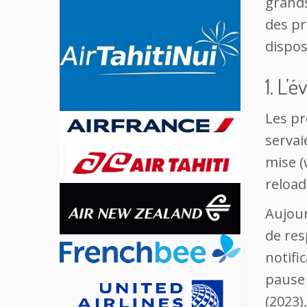
grands
des pr
dispos
1. L’
Les pr
servai
mise (
reload
Aujour
de res
notifi
pause 
(2023)