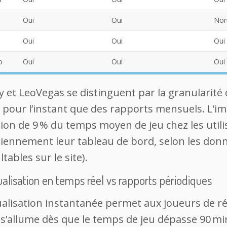
Oui
Oui
No
Oui
Oui
Oui
o
Oui
Oui
Oui
 et LeoVegas se distinguent par la granularité d
e pour l’instant que des rapports mensuels. L’i
ion de 9 % du temps moyen de jeu chez les utili
iennement leur tableau de bord, selon les donn
tables sur le site).
sualisation en temps réel vs rapports périodiques
ualisation instantanée permet aux joueurs de r
s’allume dès que le temps de jeu dépasse 90 mi