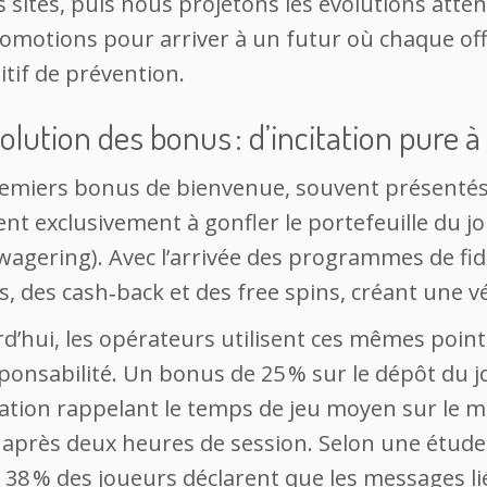
 sites, puis nous projetons les évolutions atte
omotions pour arriver à un futur où chaque off
itif de prévention.
évolution des bonus : d’incitation pure
emiers bonus de bienvenue, souvent présentés s
ent exclusivement à gonfler le portefeuille du j
wagering). Avec l’arrivée des programmes de fidé
s, des cash‑back et des free spins, créant une 
d’hui, les opérateurs utilisent ces mêmes poin
ponsabilité. Un bonus de 25 % sur le dépôt du 
cation rappelant le temps de jeu moyen sur le 
après deux heures de session. Selon une étude
, 38 % des joueurs déclarent que les messages l