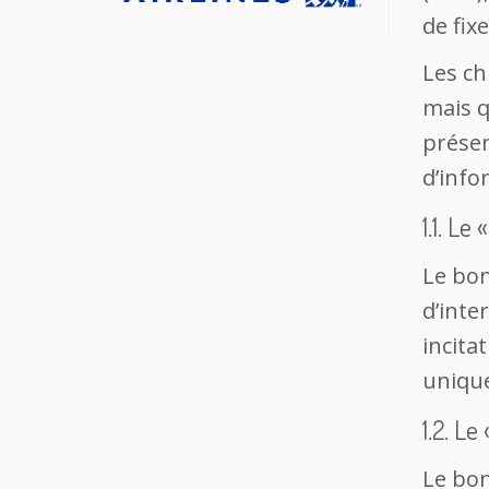
de fix
Les ch
mais q
présen
d’inf
1.1. Le
Le bon
d’inte
incita
unique
1.2. L
Le bon