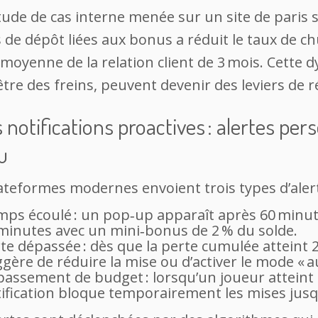
ude de cas interne menée sur un site de paris sp
s de dépôt liées aux bonus a réduit le taux de 
moyenne de la relation client de 3 mois. Cette 
’être des freins, peuvent devenir des leviers de
s notifications proactives : alertes pe
u
ateformes modernes envoient trois types d’alert
ps écoulé : un pop‑up apparaît après 60 minu
minutes avec un mini‑bonus de 2 % du solde.
te dépassée : dès que la perte cumulée atteint 2
gère de réduire la mise ou d’activer le mode « a
assement de budget : lorsqu’un joueur atteint
ification bloque temporairement les mises jusq