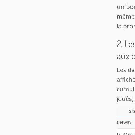
un bon
même j
la pro
2. Le
aux 
Les da
affich
cumulé
joués,
Sit
Betway
LeoVega