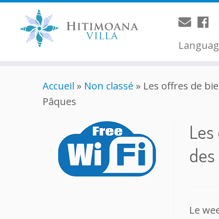
Langua
Accueil
»
Non classé
»
Les offres de bi
Pâques
Les 
des 
Le wee