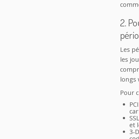
commer
2. Po
pério
Les pé
les jo
compro
longs
Pour c
PCI
car
SSL
et 
3‑D
cod