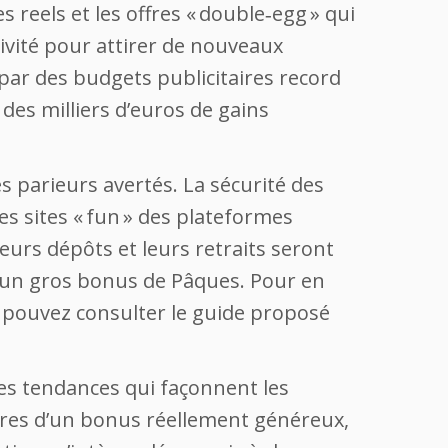
s reels et les offres « double‑egg » qui
tivité pour attirer de nouveaux
par des budgets publicitaires record
es milliers d’euros de gains
es parieurs avertés. La sécurité des
es sites « fun » des plateformes
leurs dépôts et leurs retraits seront
ec un gros bonus de Pâques. Pour en
us pouvez consulter le guide proposé
es tendances qui façonnent les
ères d’un bonus réellement généreux,