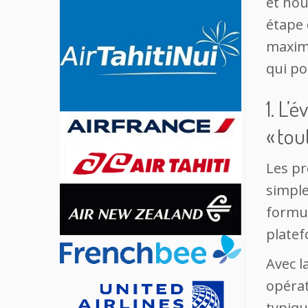
et nou
étape 
maximu
qui po
1. L’
« tou
Les pr
simple
formul
plate
Avec l
opérat
typiq