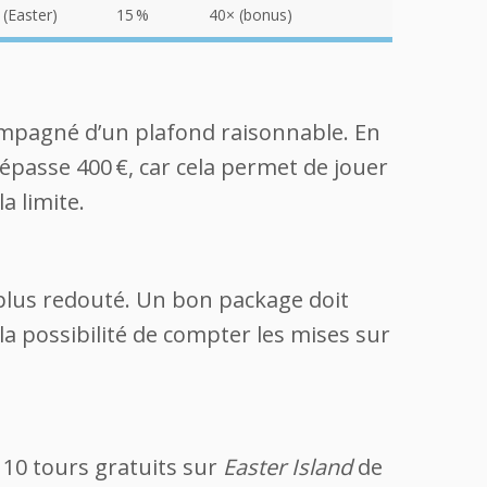
 (Easter)
15 %
40× (bonus)
compagné d’un plafond raisonnable. En
 dépasse 400 €, car cela permet de jouer
a limite.
e plus redouté. Un bon package doit
a possibilité de compter les mises sur
10 tours gratuits sur
Easter Island
de