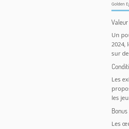
Golden E
Valeur
Un pou
2024, 
sur de
Condit
Les ex
propos
les jeu
Bonus 
Les œu