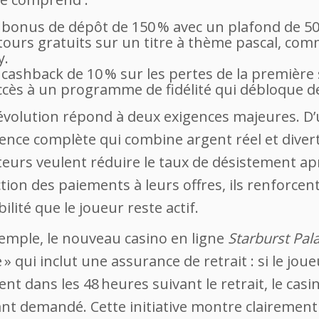
bonus de dépôt de 150 % avec un plafond de 50
tours gratuits sur un titre à thème pascal, co
y.
cashback de 10 % sur les pertes de la première
ccès à un programme de fidélité qui débloque de
évolution répond à deux exigences majeures. D’
ence complète qui combine argent réel et divert
eurs veulent réduire le taux de désistement apr
tion des paiements à leurs offres, ils renforcen
ilité que le joueur reste actif.
emple, le nouveau casino en ligne
Starburst Pal
 » qui inclut une assurance de retrait : si le j
nt dans les 48 heures suivant le retrait, le ca
t demandé. Cette initiative montre clairement