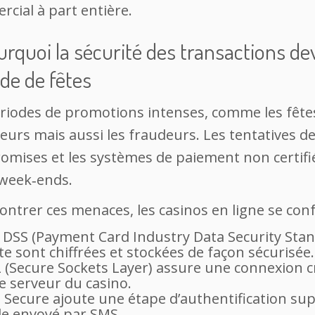
cial à part entière.
urquoi la sécurité des transactions dev
de de fêtes
riodes de promotions intenses, comme les fête
ueurs mais aussi les fraudeurs. Les tentatives de
mises et les systèmes de paiement non certif
 week‑ends.
ontrer ces menaces, les casinos en ligne se con
 DSS (Payment Card Industry Data Security Stan
te sont chiffrées et stockées de façon sécurisée.
 (Secure Sockets Layer) assure une connexion c
le serveur du casino.
 Secure ajoute une étape d’authentification s
e envoyé par SMS.