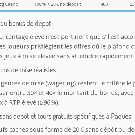
gg Casino
100 % + 20 € no‑deposit
400
25
 du bonus de dépôt
rcentage élevé n’est pertinent que s’il est ac
les joueurs privilégient les offres où le plafond
s jeux à mise élevée sans atteindre rapidement l
ions de mise réalistes
igences de mise (wagering) restent le critère l
er entre 30× et 40× le montant du bonus, avec l
x à RTP élevé (≥ 96 %).
sans dépôt et tours gratuits spécifiques à Pâques
fs cachés sous forme de 20 € sans dépôt ou de 