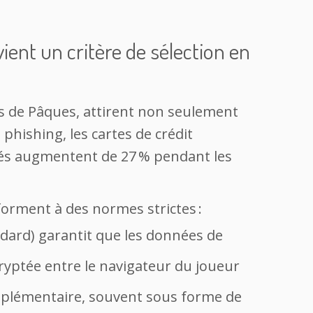
ient un critère de sélection en
s de Pâques, attirent non seulement
 phishing, les cartes de crédit
iés augmentent de 27 % pendant les
forment à des normes strictes :
dard) garantit que les données de
ryptée entre le navigateur du joueur
upplémentaire, souvent sous forme de