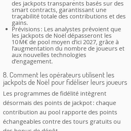
des jackpots transparents basés sur des
smart contracts, garantissant une
traçabilité totale des contributions et des
gains.
Prévisions : Les analystes prévoient que
les jackpots de Noël dépasseront les
10 M€ de pool moyen d’ici 2027, grâce à
l’augmentation du nombre de joueurs et
aux nouvelles technologies
d’engagement.
8. Comment les opérateurs utilisent les
jackpots de Noël pour fidéliser leurs joueurs
Les programmes de fidélité intègrent
désormais des points de jackpot : chaque
contribution au pool rapporte des points
échangeables contre des tours gratuits ou
des bonus de dépôt.