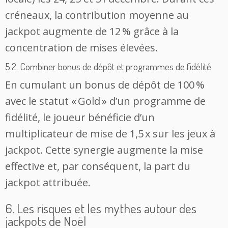
créneaux, la contribution moyenne au
jackpot augmente de 12 % grâce à la
concentration de mises élevées.
5.2. Combiner bonus de dépôt et programmes de fidélité
En cumulant un bonus de dépôt de 100 %
avec le statut « Gold » d’un programme de
fidélité, le joueur bénéficie d’un
multiplicateur de mise de 1,5 x sur les jeux à
jackpot. Cette synergie augmente la mise
effective et, par conséquent, la part du
jackpot attribuée.
6. Les risques et les mythes autour des
jackpots de Noël