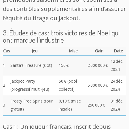
des contrôles supplémentaires afin d’assurer
l’équité du tirage du jackpot.
3. Études de cas : trois victoires de Noël qui
ont marqué l’industrie
Cas
Jeu
Mise
Gain
Date
12 déc.
1
Santa’s Treasure (slot)
150 €
2 000 000 €
2024
Jackpot Party
50 € (pool
24 déc.
2
5 000 000 €
(progressif multi‑jeu)
collectif)
2024
Frosty Free Spins (tour
0,10 € (mise
31 déc.
3
250 000 €
gratuit)
initiale)
2024
Cas 1 : Un joueur français, inscrit depuis