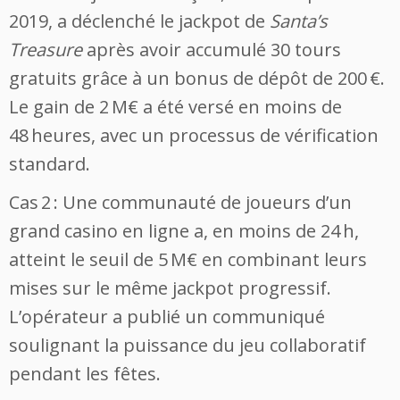
2019, a déclenché le jackpot de
Santa’s
Treasure
après avoir accumulé 30 tours
gratuits grâce à un bonus de dépôt de 200 €.
Le gain de 2 M€ a été versé en moins de
48 heures, avec un processus de vérification
standard.
Cas 2 : Une communauté de joueurs d’un
grand casino en ligne a, en moins de 24 h,
atteint le seuil de 5 M€ en combinant leurs
mises sur le même jackpot progressif.
L’opérateur a publié un communiqué
soulignant la puissance du jeu collaboratif
pendant les fêtes.