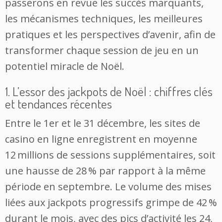
passerons en revue les succès marquants,
les mécanismes techniques, les meilleures
pratiques et les perspectives d’avenir, afin de
transformer chaque session de jeu en un
potentiel miracle de Noël.
1. L’essor des jackpots de Noël : chiffres clés
et tendances récentes
Entre le 1er et le 31 décembre, les sites de
casino en ligne enregistrent en moyenne
12 millions de sessions supplémentaires, soit
une hausse de 28 % par rapport à la même
période en septembre. Le volume des mises
liées aux jackpots progressifs grimpe de 42 %
durant le mois, avec des pics d’activité les 24,