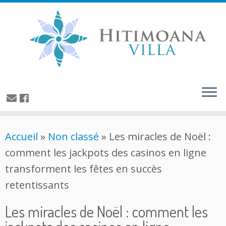
Accueil
»
Non classé
»
Les miracles de Noël :
comment les jackpots des casinos en ligne
transforment les fêtes en succès
retentissants
Les miracles de Noël : comment les