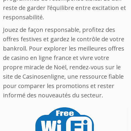
reste de garder l’équilibre entre excitation et
responsabilité.
Jouez de façon responsable, profitez des
offres festives et gardez le contrôle de votre
bankroll. Pour explorer les meilleures offres
de casino en ligne france et vivre votre
propre miracle de Noël, rendez‑vous sur le
site de Casinosenligne, une ressource fiable
pour comparer les promotions et rester
informé des nouveautés du secteur.