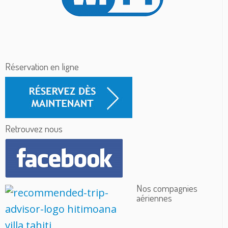
Réservation en ligne
Retrouvez nous
Nos compagnies
aériennes