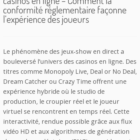
casinos en ligne – Comment la
conformité réglementaire façonne
l’expérience des joueurs
Le phénomène des jeux‑show en direct a
bouleversé l’univers des casinos en ligne. Des
titres comme Monopoly Live, Deal or No Deal,
Dream Catcher ou Crazy Time offrent une
expérience hybride où le studio de
production, le croupier réel et le joueur
virtuel se rencontrent en temps réel. Cette
interactivité, rendue possible grâce aux flux
vidéo HD et aux algorithmes de génération