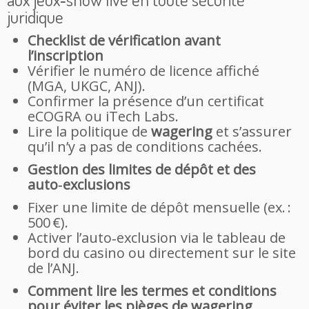
juridique
Checklist de vérification avant
l’inscription
Vérifier le numéro de licence affiché
(MGA, UKGC, ANJ).
Confirmer la présence d’un certificat
eCOGRA ou iTech Labs.
Lire la politique de
wagering
et s’assurer
qu’il n’y a pas de conditions cachées.
Gestion des limites de dépôt et des
auto‑exclusions
Fixer une limite de dépôt mensuelle (ex. :
500 €).
Activer l’auto‑exclusion via le tableau de
bord du casino ou directement sur le site
de l’ANJ.
Comment lire les termes et conditions
pour éviter les pièges de wagering