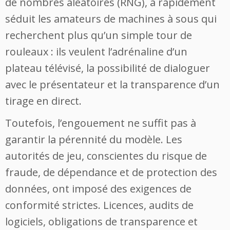
de nombres aléatoires (RNG), a rapidement
séduit les amateurs de machines à sous qui
recherchent plus qu’un simple tour de
rouleaux : ils veulent l’adrénaline d’un
plateau télévisé, la possibilité de dialoguer
avec le présentateur et la transparence d’un
tirage en direct.
Toutefois, l’engouement ne suffit pas à
garantir la pérennité du modèle. Les
autorités de jeu, conscientes du risque de
fraude, de dépendance et de protection des
données, ont imposé des exigences de
conformité strictes. Licences, audits de
logiciels, obligations de transparence et