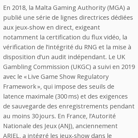
En 2018, la Malta Gaming Authority (MGA) a
publié une série de lignes directrices dédiées
aux jeux‑show en direct, exigeant
notamment la certification du flux vidéo, la
vérification de l’intégrité du RNG et la mise à
disposition d’un audit indépendant. Le UK
Gambling Commission (UKGC) a suivi en 2019
avec le « Live Game Show Regulatory
Framework », qui impose des seuils de
latence maximale (300 ms) et des exigences
de sauvegarde des enregistrements pendant
au moins 30 jours. En France, l’Autorité
Nationale des Jeux (ANJ), anciennement
ARJEL, a intégré les jeux‑show dans le