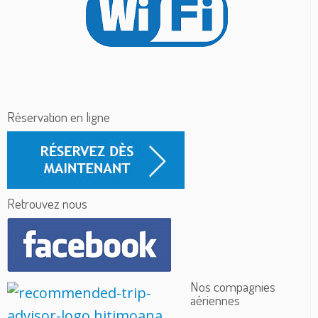
Réservation en ligne
Retrouvez nous
Nos compagnies
aériennes