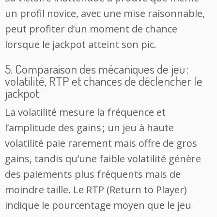
un profil novice, avec une mise raisonnable,
peut profiter d’un moment de chance
lorsque le jackpot atteint son pic.
5. Comparaison des mécaniques de jeu :
volatilité, RTP et chances de déclencher le
jackpot
La volatilité mesure la fréquence et
l’amplitude des gains ; un jeu à haute
volatilité paie rarement mais offre de gros
gains, tandis qu’une faible volatilité génère
des paiements plus fréquents mais de
moindre taille. Le RTP (Return to Player)
indique le pourcentage moyen que le jeu