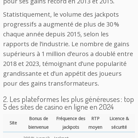
pour ses gains record en 2013 et 2015.
Statistiquement, le volume des jackpots
progressifs a augmenté de plus de 30 %
chaque année depuis 2015, selon les
rapports de l’industrie. Le nombre de gains
supérieurs à 1 million d’euros a doublé entre
2018 et 2023, témoignant d’une popularité
grandissante et d’un appétit des joueurs
pour des gains transformateurs.
2. Les plateformes les plus généreuses : top
5 des sites de casino en ligne en 2024
Bonus de
Fréquence des
RTP
Licence &
Site
bienvenue
jackpots
moyen
sécurité