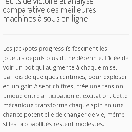
récits de victoire et analyse
comparative des meilleures
machines à sous en ligne
Les jackpots progressifs fascinent les
joueurs depuis plus d’une décennie. L’idée de
voir un pot qui augmente à chaque mise,
parfois de quelques centimes, pour exploser
en un gain à sept chiffres, crée une tension
unique entre anticipation et excitation. Cette
mécanique transforme chaque spin en une
chance potentielle de changer de vie, même
si les probabilités restent modestes.