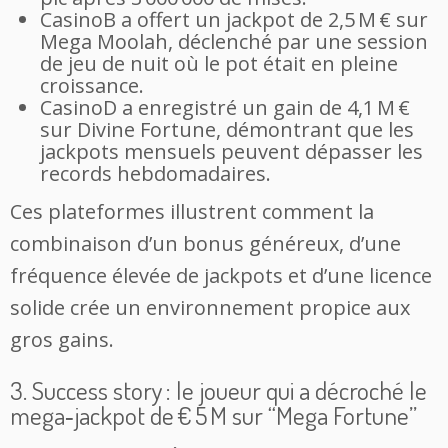
CasinoB a offert un jackpot de 2,5 M € sur
Mega Moolah, déclenché par une session
de jeu de nuit où le pot était en pleine
croissance.
CasinoD a enregistré un gain de 4,1 M €
sur Divine Fortune, démontrant que les
jackpots mensuels peuvent dépasser les
records hebdomadaires.
Ces plateformes illustrent comment la
combinaison d’un bonus généreux, d’une
fréquence élevée de jackpots et d’une licence
solide crée un environnement propice aux
gros gains.
3. Success story : le joueur qui a décroché le
mega‑jackpot de € 5 M sur “Mega Fortune”