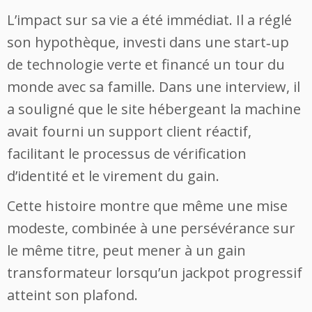
L’impact sur sa vie a été immédiat. Il a réglé
son hypothèque, investi dans une start‑up
de technologie verte et financé un tour du
monde avec sa famille. Dans une interview, il
a souligné que le site hébergeant la machine
avait fourni un support client réactif,
facilitant le processus de vérification
d’identité et le virement du gain.
Cette histoire montre que même une mise
modeste, combinée à une persévérance sur
le même titre, peut mener à un gain
transformateur lorsqu’un jackpot progressif
atteint son plafond.