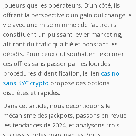
joueurs que les opérateurs. D’un côté, ils
offrent la perspective d’un gain qui change la
vie avec une mise minime ; de l’autre, ils
constituent un puissant levier marketing,
attirant du trafic qualifié et boostant les
dépôts. Pour ceux qui souhaitent explorer
ces offres sans passer par les lourdes
procédures d’identification, le lien
casino
sans KYC crypto
propose des options
discrètes et rapides.
Dans cet article, nous décortiquons le
mécanisme des jackpots, passons en revue
les tendances de 2024, et analysons trois
success‑stories marquantes. Vous