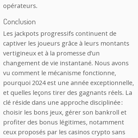
opérateurs.
Conclusion
Les jackpots progressifs continuent de
captiver les joueurs grâce à leurs montants
vertigineux et à la promesse d’un
changement de vie instantané. Nous avons
vu comment le mécanisme fonctionne,
pourquoi 2024 est une année exceptionnelle,
et quelles leçons tirer des gagnants réels. La
clé réside dans une approche disciplinée :
choisir les bons jeux, gérer son bankroll et
profiter des bonus légitimes, notamment
ceux proposés par les casinos crypto sans