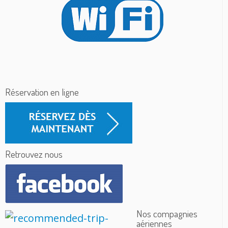
Réservation en ligne
Retrouvez nous
Nos compagnies
aériennes