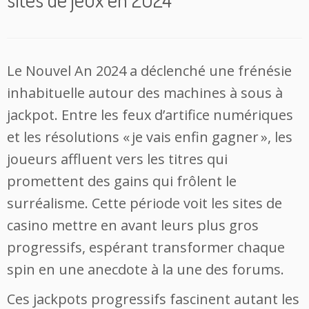
Le Nouvel An 2024 a déclenché une frénésie
inhabituelle autour des machines à sous à
jackpot. Entre les feux d’artifice numériques
et les résolutions « je vais enfin gagner », les
joueurs affluent vers les titres qui
promettent des gains qui frôlent le
surréalisme. Cette période voit les sites de
casino mettre en avant leurs plus gros
progressifs, espérant transformer chaque
spin en une anecdote à la une des forums.
Ces jackpots progressifs fascinent autant les