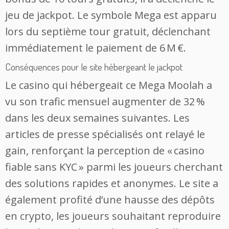
jeu de jackpot. Le symbole Mega est apparu
lors du septième tour gratuit, déclenchant
immédiatement le paiement de 6 M €.
Conséquences pour le site hébergeant le jackpot
Le casino qui hébergeait ce Mega Moolah a
vu son trafic mensuel augmenter de 32 %
dans les deux semaines suivantes. Les
articles de presse spécialisés ont relayé le
gain, renforçant la perception de « casino
fiable sans KYC » parmi les joueurs cherchant
des solutions rapides et anonymes. Le site a
également profité d’une hausse des dépôts
en crypto, les joueurs souhaitant reproduire