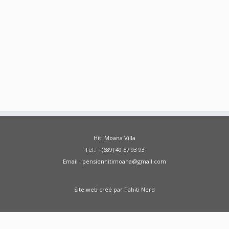
Hiti Moana Villa
Tel.: +(689) 40 57 93 93
Email : pensionhitimoana@gmail.com
Site web créé par
Tahiti Nerd
Green Moong Sprouts Dosa - Healthy