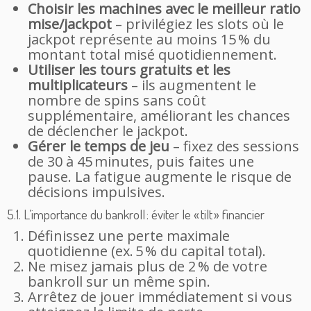
Choisir les machines avec le meilleur ratio
mise/jackpot
– privilégiez les slots où le
jackpot représente au moins 15 % du
montant total misé quotidiennement.
Utiliser les tours gratuits et les
multiplicateurs
– ils augmentent le
nombre de spins sans coût
supplémentaire, améliorant les chances
de déclencher le jackpot.
Gérer le temps de jeu
– fixez des sessions
de 30 à 45 minutes, puis faites une
pause. La fatigue augmente le risque de
décisions impulsives.
5.1. L’importance du bankroll : éviter le « tilt » financier
Définissez une perte maximale
quotidienne (ex. 5 % du capital total).
Ne misez jamais plus de 2 % de votre
bankroll sur un même spin.
Arrêtez de jouer immédiatement si vous