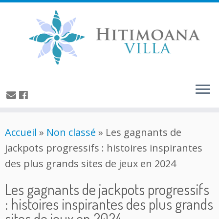
Accueil
»
Non classé
»
Les gagnants de
jackpots progressifs : histoires inspirantes
des plus grands sites de jeux en 2024
Les gagnants de jackpots progressifs
: histoires inspirantes des plus grands
sites de jeux en 2024