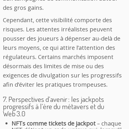
des gros gains.
Cependant, cette visibilité comporte des
risques. Les attentes irréalistes peuvent
pousser des joueurs à dépenser au-delà de
leurs moyens, ce qui attire l’attention des
régulateurs. Certains marchés imposent
désormais des limites de mise ou des
exigences de divulgation sur les progressifs
afin d’éviter les pratiques trompeuses.
7. Perspectives d’avenir : les jackpots
progressifs à l’ère du métavers et du
Web 3.0
NFTs comme tickets de jackpot
– chaque