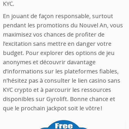
KYC.
En jouant de façon responsable, surtout
pendant les promotions du Nouvel An, vous
maximisez vos chances de profiter de
l’excitation sans mettre en danger votre
budget. Pour explorer des options de jeu
anonymes et découvrir davantage
d’informations sur les plateformes fiables,
n’hésitez pas à consulter le lien casino sans
KYC crypto et à parcourir les ressources
disponibles sur Gyrolift. Bonne chance et
que le prochain jackpot soit le vôtre !