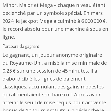
Minor, Major et Mega – chaque niveau étant
déclenché par un symbole spécial. En mars
2024, le jackpot Mega a culminé à 6 000 000 €,
le record absolu pour une machine à sous en
ligne.
Parcours du gagnant
Le gagnant, un joueur anonyme originaire
du Royaume-Uni, a misé la mise minimale de
0,25 € sur une session de 45 minutes. Il a
d’abord ciblé les lignes de paiement
classiques, accumulant des gains modestes
qui alimentaient son bankroll. Après avoir
atteint le seuil de mise requis pour activer le
bonus de 10 tours gratuits, il a déclenché le