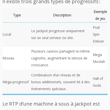
Il existe trois grands types de progressifs :
Exemple
Type
Description
de jeu
Fruit
Le jackpot progresse uniquement
Local
Spin
sur un seul serveur ou site.
Deluxe
Plusieurs casinos partagent la même
Mega
Réseau
cagnotte, augmentant la vitesse de
Moolah
croissance.
Combinaison d’un réseau et de
Hall of
Méga‑progressif
bonus additionnels, souvent lié à des
Gods
événements spéciaux.
Le RTP d’une machine à sous à jackpot est