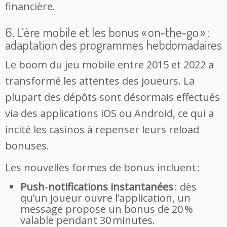
financière.
6. L’ère mobile et les bonus « on‑the‑go » :
adaptation des programmes hebdomadaires
Le boom du jeu mobile entre 2015 et 2022 a
transformé les attentes des joueurs. La
plupart des dépôts sont désormais effectués
via des applications iOS ou Android, ce qui a
incité les casinos à repenser leurs reload
bonuses.
Les nouvelles formes de bonus incluent :
Push‑notifications instantanées
: dès
qu’un joueur ouvre l’application, un
message propose un bonus de 20 %
valable pendant 30 minutes.