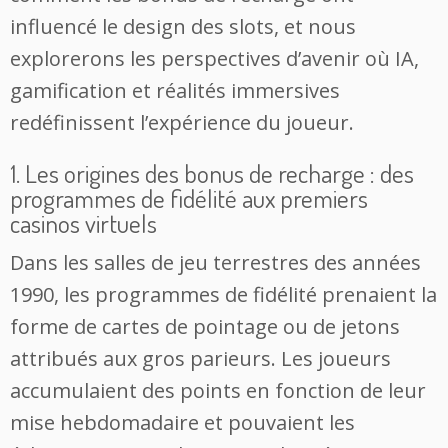
influencé le design des slots, et nous
explorerons les perspectives d’avenir où IA,
gamification et réalités immersives
redéfinissent l’expérience du joueur.
1. Les origines des bonus de recharge : des
programmes de fidélité aux premiers
casinos virtuels
Dans les salles de jeu terrestres des années
1990, les programmes de fidélité prenaient la
forme de cartes de pointage ou de jetons
attribués aux gros parieurs. Les joueurs
accumulaient des points en fonction de leur
mise hebdomadaire et pouvaient les