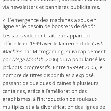
via newsletters et bannières publicitaires.
2. L’émergence des machines à sous en
ligne et le besoin de boosters de dépôt
Les slots vidéo ont fait leur apparition
officielle en 1999 avec le lancement de
Cash
Machine
par Microgaming, suivi rapidement
par
Mega Moolah
(2006) qui a popularisé les
jackpots progressifs. Entre 1999 et 2005, le
nombre de titres disponibles a explosé,
passant de quelques dizaines à plusieurs
centaines, grâce à l’amélioration des
graphismes, à l’introduction de rouleaux
multiples et à la diversification des lignes de