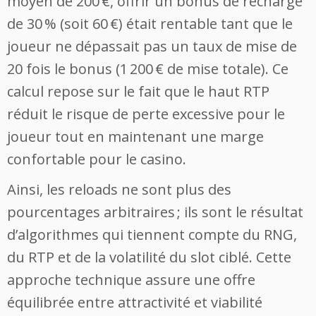
moyen de 200 €, offrir un bonus de recharge
de 30 % (soit 60 €) était rentable tant que le
joueur ne dépassait pas un taux de mise de
20 fois le bonus (1 200 € de mise totale). Ce
calcul repose sur le fait que le haut RTP
réduit le risque de perte excessive pour le
joueur tout en maintenant une marge
confortable pour le casino.
Ainsi, les reloads ne sont plus des
pourcentages arbitraires ; ils sont le résultat
d’algorithmes qui tiennent compte du RNG,
du RTP et de la volatilité du slot ciblé. Cette
approche technique assure une offre
équilibrée entre attractivité et viabilité