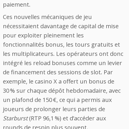
paiement.
Ces nouvelles mécaniques de jeu
nécessitaient davantage de capital de mise
pour exploiter pleinement les
fonctionnalités bonus, les tours gratuits et
les multiplicateurs. Les opérateurs ont donc
intégré les reload bonuses comme un levier
de financement des sessions de slot. Par
exemple, le casino X a offert un bonus de
30 % sur chaque dépôt hebdomadaire, avec
un plafond de 150 €, ce qui a permis aux
joueurs de prolonger leurs parties de
Starburst
(RTP 96,1 %) et d’accéder aux
rounds de respin plus souvent.