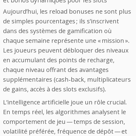
Aujourd’hui, les reload bonuses ne sont plus
de simples pourcentages ; ils s’inscrivent
dans des systèmes de gamification où
chaque semaine représente une « mission ».
Les joueurs peuvent débloquer des niveaux
en accumulant des points de recharge,
chaque niveau offrant des avantages
supplémentaires (cash‑back, multiplicateurs
de gains, accès à des slots exclusifs).
L’intelligence artificielle joue un rôle crucial.
En temps réel, les algorithmes analysent le
comportement de jeu — temps de session,
volatilité préférée, fréquence de dépôt — et