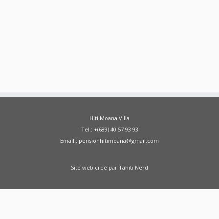
Hiti Moana Villa
Tel.: +(689) 40 57 93 93
Email : pensionhitimoana@gmail.com
Site web créé par
Tahiti Nerd
Green Moong Sprouts Dosa - Healthy
Breakfast Weight Loss Recipe Sprouted Green