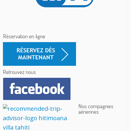
Réservation en ligne
Retrouvez nous
Nos compagnies
aériennes