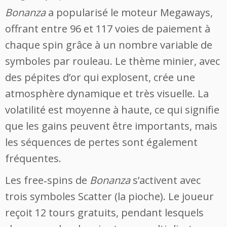
Bonanza
a popularisé le moteur Megaways,
offrant entre 96 et 117 voies de paiement à
chaque spin grâce à un nombre variable de
symboles par rouleau. Le thème minier, avec
des pépites d’or qui explosent, crée une
atmosphère dynamique et très visuelle. La
volatilité est moyenne à haute, ce qui signifie
que les gains peuvent être importants, mais
les séquences de pertes sont également
fréquentes.
Les free‑spins de
Bonanza
s’activent avec
trois symboles Scatter (la pioche). Le joueur
reçoit 12 tours gratuits, pendant lesquels