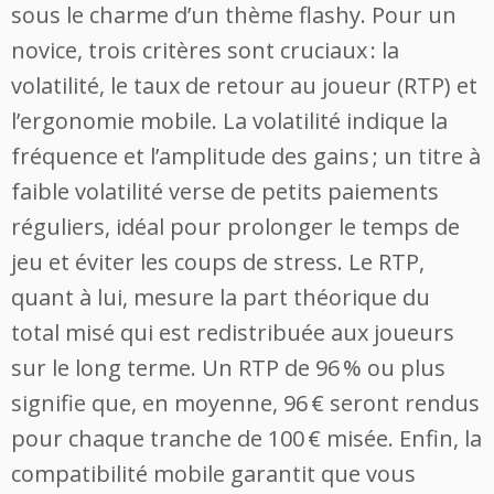
sous le charme d’un thème flashy. Pour un
novice, trois critères sont cruciaux : la
volatilité, le taux de retour au joueur (RTP) et
l’ergonomie mobile. La volatilité indique la
fréquence et l’amplitude des gains ; un titre à
faible volatilité verse de petits paiements
réguliers, idéal pour prolonger le temps de
jeu et éviter les coups de stress. Le RTP,
quant à lui, mesure la part théorique du
total misé qui est redistribuée aux joueurs
sur le long terme. Un RTP de 96 % ou plus
signifie que, en moyenne, 96 € seront rendus
pour chaque tranche de 100 € misée. Enfin, la
compatibilité mobile garantit que vous