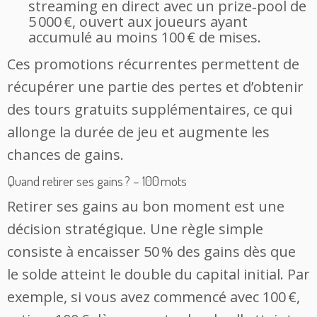
streaming en direct avec un prize‑pool de
5 000 €, ouvert aux joueurs ayant
accumulé au moins 100 € de mises.
Ces promotions récurrentes permettent de
récupérer une partie des pertes et d’obtenir
des tours gratuits supplémentaires, ce qui
allonge la durée de jeu et augmente les
chances de gains.
Quand retirer ses gains ? – 100 mots
Retirer ses gains au bon moment est une
décision stratégique. Une règle simple
consiste à encaisser 50 % des gains dès que
le solde atteint le double du capital initial. Par
exemple, si vous avez commencé avec 100 €,