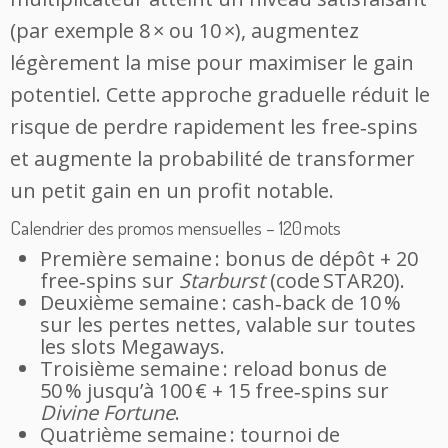
(par exemple 8 × ou 10 ×), augmentez
légèrement la mise pour maximiser le gain
potentiel. Cette approche graduelle réduit le
risque de perdre rapidement les free‑spins
et augmente la probabilité de transformer
un petit gain en un profit notable.
Calendrier des promos mensuelles – 120 mots
Première semaine : bonus de dépôt + 20
free‑spins sur
Starburst
(code STAR20).
Deuxième semaine : cash‑back de 10 %
sur les pertes nettes, valable sur toutes
les slots Megaways.
Troisième semaine : reload bonus de
50 % jusqu’à 100 € + 15 free‑spins sur
Divine Fortune
.
Quatrième semaine : tournoi de