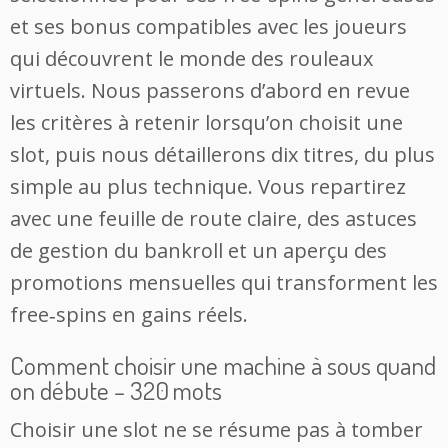
et ses bonus compatibles avec les joueurs
qui découvrent le monde des rouleaux
virtuels. Nous passerons d’abord en revue
les critères à retenir lorsqu’on choisit une
slot, puis nous détaillerons dix titres, du plus
simple au plus technique. Vous repartirez
avec une feuille de route claire, des astuces
de gestion du bankroll et un aperçu des
promotions mensuelles qui transforment les
free‑spins en gains réels.
Comment choisir une machine à sous quand
on débute – 320 mots
Choisir une slot ne se résume pas à tomber