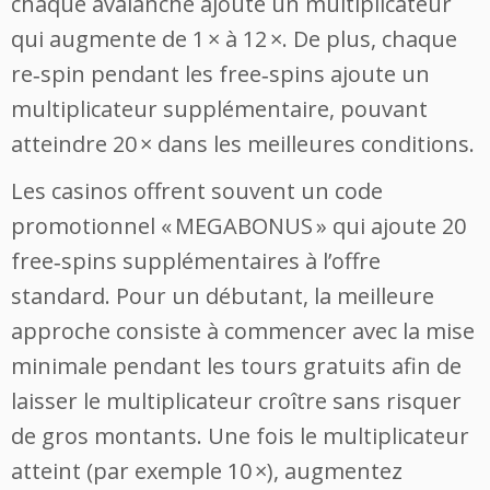
chaque avalanche ajoute un multiplicateur
qui augmente de 1 × à 12 ×. De plus, chaque
re‑spin pendant les free‑spins ajoute un
multiplicateur supplémentaire, pouvant
atteindre 20 × dans les meilleures conditions.
Les casinos offrent souvent un code
promotionnel « MEGABONUS » qui ajoute 20
free‑spins supplémentaires à l’offre
standard. Pour un débutant, la meilleure
approche consiste à commencer avec la mise
minimale pendant les tours gratuits afin de
laisser le multiplicateur croître sans risquer
de gros montants. Une fois le multiplicateur
atteint (par exemple 10 ×), augmentez