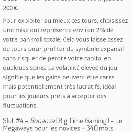
200 €.
Pour exploiter au mieux ces tours, choisissez
une mise qui représente environ 2 % de
votre bankroll totale. Cela vous laisse assez
de tours pour profiter du symbole expansif
sans risquer de perdre votre capital en
quelques spins. La volatilité élevée du jeu
signifie que les gains peuvent être rares
mais potentiellement très lucratifs, idéal
pour les joueurs prêts à accepter des
fluctuations.
Slot #4 –
Bonanza
(Big Time Gaming) – Le
Megaways pour les novices – 340 mots