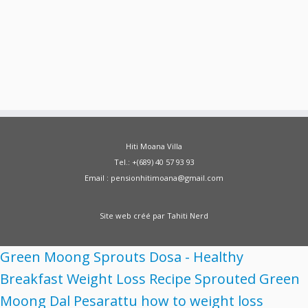
Hiti Moana Villa
Tel.: +(689) 40 57 93 93
Email : pensionhitimoana@gmail.com
Site web créé par
Tahiti Nerd
Green Moong Sprouts Dosa - Healthy
Breakfast Weight Loss Recipe Sprouted Green
Moong Dal Pesarattu
how to weight loss