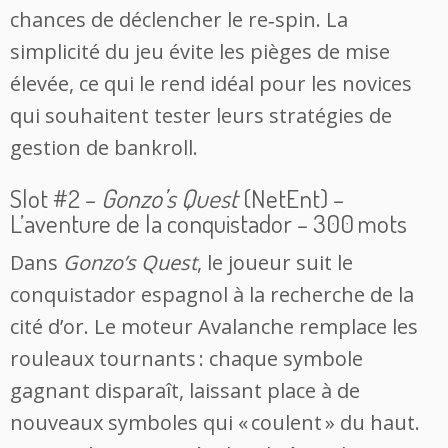
chances de déclencher le re‑spin. La
simplicité du jeu évite les pièges de mise
élevée, ce qui le rend idéal pour les novices
qui souhaitent tester leurs stratégies de
gestion de bankroll.
Slot #2 –
Gonzo’s Quest
(NetEnt) –
L’aventure de la conquistador – 300 mots
Dans
Gonzo’s Quest
, le joueur suit le
conquistador espagnol à la recherche de la
cité d’or. Le moteur Avalanche remplace les
rouleaux tournants : chaque symbole
gagnant disparaît, laissant place à de
nouveaux symboles qui « coulent » du haut.