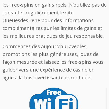
les free‑spins en gains réels. N’oubliez pas de
consulter régulièrement le site
Queuesdesirene pour des informations
complémentaires sur les limites de gains et
les meilleures pratiques de jeu responsable.
Commencez dès aujourd’hui avec les
promotions les plus généreuses, jouez de
façon mesurée et laissez les free‑spins vous
guider vers une expérience de casino en
ligne à la fois divertissante et rentable.