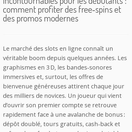
incontournables pour les débutants :
comment profiter des free‑spins et
des promos modernes
Le marché des slots en ligne connaît un
véritable boom depuis quelques années. Les
graphismes en 3 D, les bandes‑sonores
immersives et, surtout, les offres de
bienvenue généreuses attirent chaque jour
des milliers de novices. Un joueur qui vient
d’ouvrir son premier compte se retrouve
rapidement face à une avalanche de bonus :
dépôt doublé, tours gratuits, cash‑back et