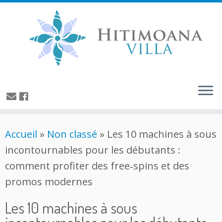
Accueil
»
Non classé
»
Les 10 machines à sous
incontournables pour les débutants :
comment profiter des free‑spins et des
promos modernes
Les 10 machines à sous