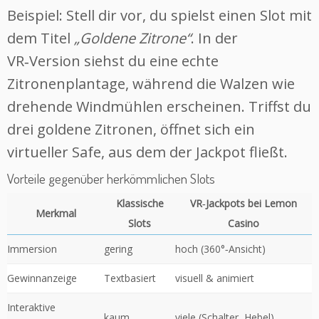
Beispiel: Stell dir vor, du spielst einen Slot mit
dem Titel
„Goldene Zitrone“
. In der
VR‑Version siehst du eine echte
Zitronenplantage, während die Walzen wie
drehende Windmühlen erscheinen. Triffst du
drei goldene Zitronen, öffnet sich ein
virtueller Safe, aus dem der Jackpot fließt.
Vorteile gegenüber herkömmlichen Slots
Klassische
VR‑Jackpots bei Lemon
Merkmal
Slots
Casino
Immersion
gering
hoch (360°‑Ansicht)
Gewinnanzeige
Textbasiert
visuell & animiert
Interaktive
kaum
viele (Schalter, Hebel)