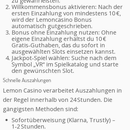
zu gewährleisten.
Willkommensbonus aktivieren: Nach der
ersten Einzahlung von mindestens 10 €,
wird der Lemoncasino Bonus
automatisch gutgeschrieben.
Bonus ohne Einzahlung nutzen: Ohne
eigene Einzahlung erhältst du 10 €
Gratis‑Guthaben, das du sofort in
ausgewählten Slots einsetzen kannst.
Jackpot‑Spiel wählen: Suche nach dem
Symbol „VR“ im Spielkatalog und starte
den gewünschten Slot.
Schnelle Auszahlungen
Lemon Casino verarbeitet Auszahlungen in
der Regel innerhalb von 24 Stunden. Die
gängigsten Methoden sind:
Sofortüberweisung (Klarna, Trustly) –
1‑2 Stunden.