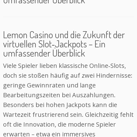
Lemon Casino und die Zukunft der
virtuellen Slot‑Jackpots – Ein
umfassender Überblick
Viele Spieler lieben klassische Online‑Slots,
doch sie stoßen häufig auf zwei Hindernisse:
geringe Gewinnraten und lange
Bearbeitungszeiten bei Auszahlungen.
Besonders bei hohen Jackpots kann die
Wartezeit frustrierend sein. Gleichzeitig fehlt
oft die Innovation, die moderne Spieler
erwarten – etwa ein immersives