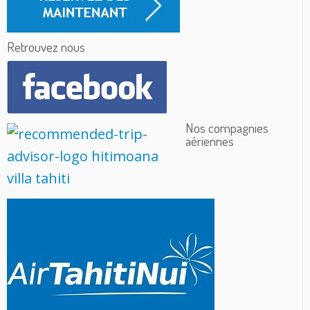
Retrouvez nous
Nos compagnies
aériennes