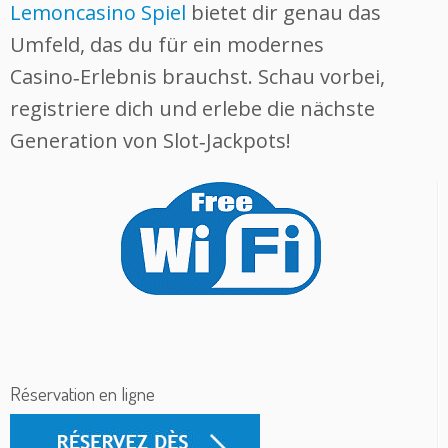
Lemoncasino Spiel
bietet dir genau das
Umfeld, das du für ein modernes
Casino‑Erlebnis brauchst. Schau vorbei,
registriere dich und erlebe die nächste
Generation von Slot‑Jackpots!
Réservation en ligne