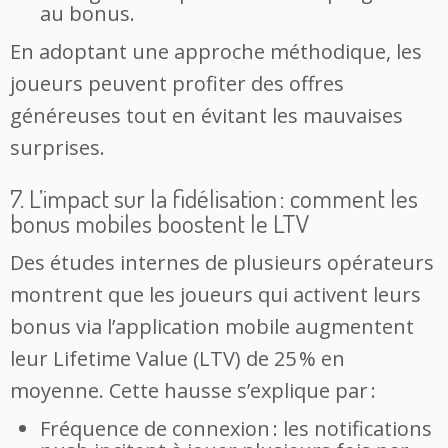
au bonus.
En adoptant une approche méthodique, les
joueurs peuvent profiter des offres
généreuses tout en évitant les mauvaises
surprises.
7. L’impact sur la fidélisation : comment les
bonus mobiles boostent le LTV
Des études internes de plusieurs opérateurs
montrent que les joueurs qui activent leurs
bonus via l’application mobile augmentent
leur Lifetime Value (LTV) de 25 % en
moyenne. Cette hausse s’explique par :
Fréquence de connexion : les notifications