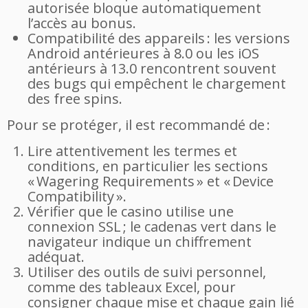
autorisée bloque automatiquement
l’accès au bonus.
Compatibilité des appareils : les versions
Android antérieures à 8.0 ou les iOS
antérieurs à 13.0 rencontrent souvent
des bugs qui empêchent le chargement
des free spins.
Pour se protéger, il est recommandé de :
Lire attentivement les termes et
conditions, en particulier les sections
« Wagering Requirements » et « Device
Compatibility ».
Vérifier que le casino utilise une
connexion SSL ; le cadenas vert dans le
navigateur indique un chiffrement
adéquat.
Utiliser des outils de suivi personnel,
comme des tableaux Excel, pour
consigner chaque mise et chaque gain lié