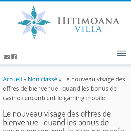
Accueil
»
Non classé
»
Le nouveau visage des
offres de bienvenue : quand les bonus de
casino rencontrent le gaming mobile
Le nouveau visage des offres de
bienvenue : quand les bonus de
casino rencontrent le gaming mobile