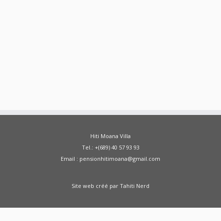
Hiti Moana Villa
Tel.: +(689) 40 57 93 93
Email : pensionhitimoana@gmail.com
Site web créé par
Tahiti Nerd
Green Moong Sprouts Dosa - Healthy