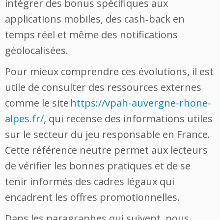
intégrer des bonus spécifiques aux
applications mobiles, des cash‑back en
temps réel et même des notifications
géolocalisées.
Pour mieux comprendre ces évolutions, il est
utile de consulter des ressources externes
comme le site
https://vpah-auvergne-rhone-
alpes.fr/
, qui recense des informations utiles
sur le secteur du jeu responsable en France.
Cette référence neutre permet aux lecteurs
de vérifier les bonnes pratiques et de se
tenir informés des cadres légaux qui
encadrent les offres promotionnelles.
Dans les paragraphes qui suivent, nous