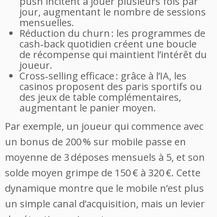
push incitent à jouer plusieurs fois par
jour, augmentant le nombre de sessions
mensuelles.
Réduction du churn : les programmes de
cash‑back quotidien créent une boucle
de récompense qui maintient l’intérêt du
joueur.
Cross‑selling efficace : grâce à l’IA, les
casinos proposent des paris sportifs ou
des jeux de table complémentaires,
augmentant le panier moyen.
Par exemple, un joueur qui commence avec
un bonus de 200 % sur mobile passe en
moyenne de 3 déposes mensuels à 5, et son
solde moyen grimpe de 150 € à 320 €. Cette
dynamique montre que le mobile n’est plus
un simple canal d’acquisition, mais un levier