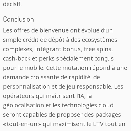
décisif.
Conclusion
Les offres de bienvenue ont évolué d’un
simple crédit de dépôt à des écosystèmes
complexes, intégrant bonus, free spins,
cash‑back et perks spécialement conçus
pour le mobile. Cette mutation répond à une
demande croissante de rapidité, de
personnalisation et de jeu responsable. Les
opérateurs qui maîtrisent l’IA, la
géolocalisation et les technologies cloud
seront capables de proposer des packages
« tout‑en‑un » qui maximisent le LTV tout en