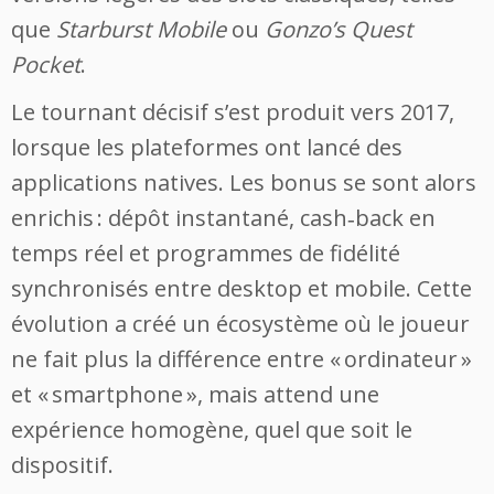
que
Starburst Mobile
ou
Gonzo’s Quest
Pocket
.
Le tournant décisif s’est produit vers 2017,
lorsque les plateformes ont lancé des
applications natives. Les bonus se sont alors
enrichis : dépôt instantané, cash‑back en
temps réel et programmes de fidélité
synchronisés entre desktop et mobile. Cette
évolution a créé un écosystème où le joueur
ne fait plus la différence entre « ordinateur »
et « smartphone », mais attend une
expérience homogène, quel que soit le
dispositif.