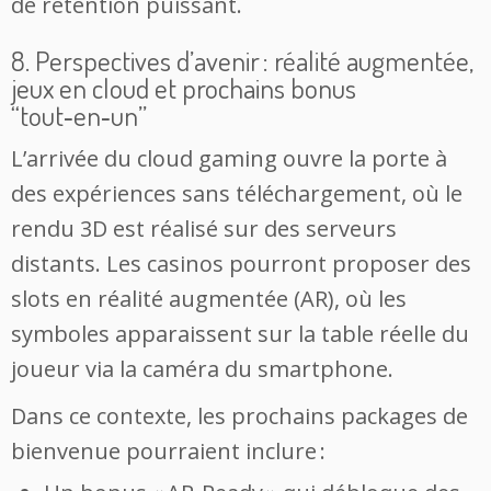
de rétention puissant.
8. Perspectives d’avenir : réalité augmentée,
jeux en cloud et prochains bonus
“tout‑en‑un”
L’arrivée du cloud gaming ouvre la porte à
des expériences sans téléchargement, où le
rendu 3D est réalisé sur des serveurs
distants. Les casinos pourront proposer des
slots en réalité augmentée (AR), où les
symboles apparaissent sur la table réelle du
joueur via la caméra du smartphone.
Dans ce contexte, les prochains packages de
bienvenue pourraient inclure :