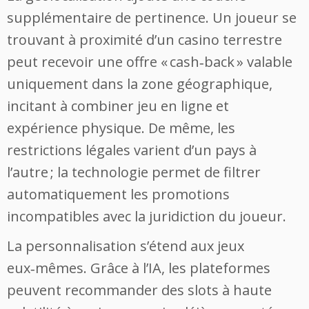
supplémentaire de pertinence. Un joueur se
trouvant à proximité d’un casino terrestre
peut recevoir une offre « cash‑back » valable
uniquement dans la zone géographique,
incitant à combiner jeu en ligne et
expérience physique. De même, les
restrictions légales varient d’un pays à
l’autre ; la technologie permet de filtrer
automatiquement les promotions
incompatibles avec la juridiction du joueur.
La personnalisation s’étend aux jeux
eux‑mêmes. Grâce à l’IA, les plateformes
peuvent recommander des slots à haute