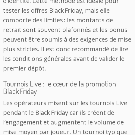
d’identité. Cette méthode est idéale pour
tester les offres Black Friday, mais elle
comporte des limites : les montants de
retrait sont souvent plafonnés et les bonus
peuvent être soumis à des exigences de mise
plus strictes. Il est donc recommandé de lire
les conditions générales avant de valider le
premier dépôt.
Tournois Live : le cœur de la promotion
Black Friday
Les opérateurs misent sur les tournois Live
pendant le Black Friday car ils créent de
l’engagement et augmentent le volume de
mise moyen par joueur. Un tournoi typique