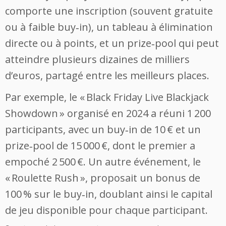
comporte une inscription (souvent gratuite
ou à faible buy‑in), un tableau à élimination
directe ou à points, et un prize‑pool qui peut
atteindre plusieurs dizaines de milliers
d’euros, partagé entre les meilleurs places.
Par exemple, le « Black Friday Live Blackjack
Showdown » organisé en 2024 a réuni 1 200
participants, avec un buy‑in de 10 € et un
prize‑pool de 15 000 €, dont le premier a
empoché 2 500 €. Un autre événement, le
« Roulette Rush », proposait un bonus de
100 % sur le buy‑in, doublant ainsi le capital
de jeu disponible pour chaque participant.