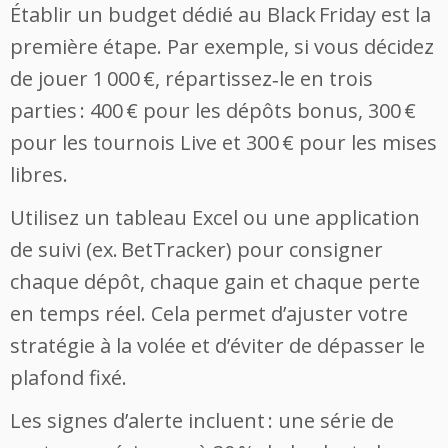
Établir un budget dédié au Black Friday est la
première étape. Par exemple, si vous décidez
de jouer 1 000 €, répartissez‑le en trois
parties : 400 € pour les dépôts bonus, 300 €
pour les tournois Live et 300 € pour les mises
libres.
Utilisez un tableau Excel ou une application
de suivi (ex. BetTracker) pour consigner
chaque dépôt, chaque gain et chaque perte
en temps réel. Cela permet d’ajuster votre
stratégie à la volée et d’éviter de dépasser le
plafond fixé.
Les signes d’alerte incluent : une série de