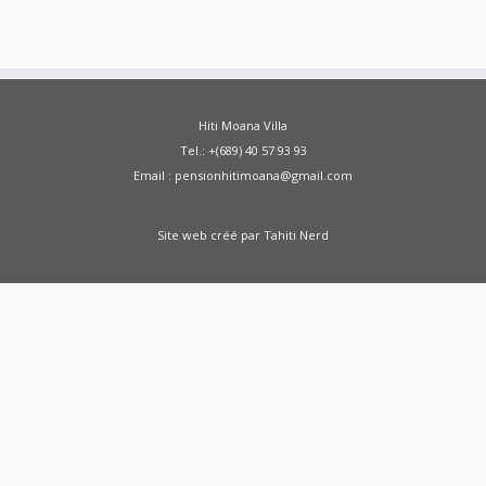
Hiti Moana Villa
Tel.: +(689) 40 57 93 93
Email : pensionhitimoana@gmail.com
Site web créé par
Tahiti Nerd
Green Moong Sprouts Dosa - Healthy
Breakfast Weight Loss Recipe Sprouted Green
Moong Dal Pesarattu
how to weight loss
health healthy shorts
A Doctor Reviews Night
Time Fat Burners
ABS KETO IGNITE FAT
BURNER REVIEW SHARK TANK - ABS Keto Ignite