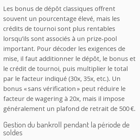
Les bonus de dépôt classiques offrent
souvent un pourcentage élevé, mais les
crédits de tournoi sont plus rentables
lorsqu’ils sont associés à un prize‑pool
important. Pour décoder les exigences de
mise, il faut additionner le dépôt, le bonus et
le crédit de tournoi, puis multiplier le total
par le facteur indiqué (30x, 35x, etc.). Un
bonus « sans vérification » peut réduire le
facteur de wagering à 20x, mais il impose
généralement un plafond de retrait de 500 €.
Gestion du bankroll pendant la période de
soldes