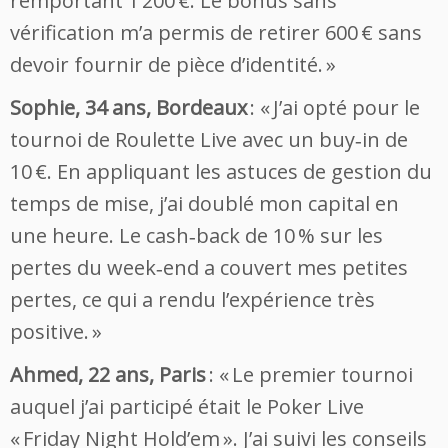
remportant 1 200 €. Le bonus sans
vérification m’a permis de retirer 600 € sans
devoir fournir de pièce d’identité. »
Sophie, 34 ans, Bordeaux
: « J’ai opté pour le
tournoi de Roulette Live avec un buy‑in de
10 €. En appliquant les astuces de gestion du
temps de mise, j’ai doublé mon capital en
une heure. Le cash‑back de 10 % sur les
pertes du week‑end a couvert mes petites
pertes, ce qui a rendu l’expérience très
positive. »
Ahmed, 22 ans, Paris
: « Le premier tournoi
auquel j’ai participé était le Poker Live
« Friday Night Hold’em ». J’ai suivi les conseils