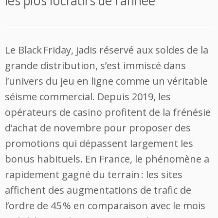
Le Black Friday, jadis réservé aux soldes de la
grande distribution, s’est immiscé dans
l’univers du jeu en ligne comme un véritable
séisme commercial. Depuis 2019, les
opérateurs de casino profitent de la frénésie
d’achat de novembre pour proposer des
promotions qui dépassent largement les
bonus habituels. En France, le phénomène a
rapidement gagné du terrain : les sites
affichent des augmentations de trafic de
l’ordre de 45 % en comparaison avec le mois