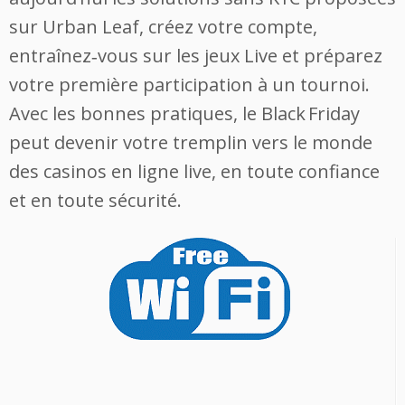
sur Urban Leaf, créez votre compte,
entraînez‑vous sur les jeux Live et préparez
votre première participation à un tournoi.
Avec les bonnes pratiques, le Black Friday
peut devenir votre tremplin vers le monde
des casinos en ligne live, en toute confiance
et en toute sécurité.