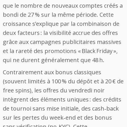
que le nombre de nouveaux comptes créés a
bondi de 27 % sur la même période. Cette
croissance s’explique par la combinaison de
deux facteurs : la visibilité accrue des offres
grâce aux campagnes publicitaires massives
et la rareté des promotions « Black Friday »,
qui ne durent généralement que 48 h.
Contrairement aux bonus classiques
(souvent limités à 100 % du dépôt et à 20 € de
free spins), les offres du vendredi noir
intègrent des éléments uniques : des crédits
de tournoi sans mise initiale, des cash‑back
sur les pertes du week‑end et des bonus
sans vérification (no‑KYC). Cette