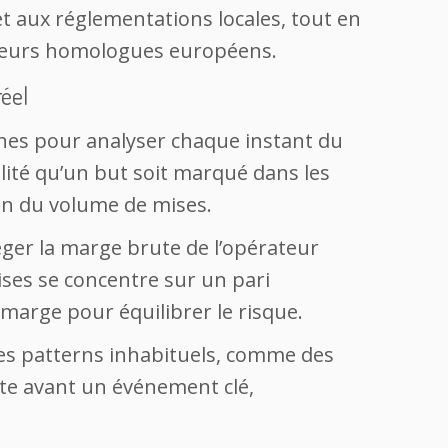
t aux réglementations locales, tout en
 leurs homologues européens.
réel
ones pour analyser chaque instant du
bilité qu’un but soit marqué dans les
ion du volume de mises.
er la marge brute de l’opérateur
mises se concentre sur un pari
marge pour équilibrer le risque.
 des patterns inhabituels, comme des
te avant un événement clé,