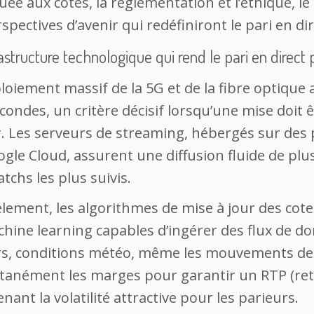
uée aux cotes, la réglementation et l’éthique, le
rspectives d’avenir qui redéfiniront le pari en dire
frastructure technologique qui rend le pari en direct 
loiement massif de la 5G et de la fibre optique 
econdes, un critère décisif lorsqu’une mise doit 
. Les serveurs de streaming, hébergés sur de
gle Cloud, assurent une diffusion fluide de pl
tchs les plus suivis.
èlement, les algorithmes de mise à jour des cot
hine learning capables d’ingérer des flux de do
s, conditions météo, même les mouvements de la
tanément les marges pour garantir un RTP (retu
nant la volatilité attractive pour les parieurs.