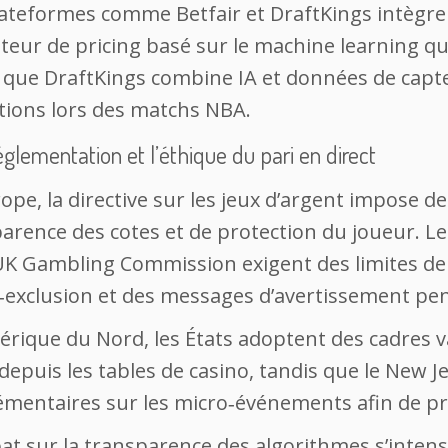
ateformes comme Betfair et DraftKings intègrent
eur de pricing basé sur le machine learning qu
 que DraftKings combine IA et données de capte
tions lors des matchs NBA.
églementation et l’éthique du pari en direct
ope, la directive sur les jeux d’argent impose d
arence des cotes et de protection du joueur. Les 
UK Gambling Commission exigent des limites de
‑exclusion et des messages d’avertissement pend
rique du Nord, les États adoptent des cadres var
 depuis les tables de casino, tandis que le New 
mentaires sur les micro‑événements afin de préve
at sur la transparence des algorithmes s’intens