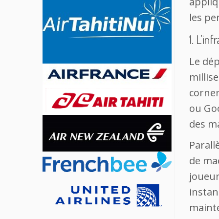
appliq
les pe
1. L’in
Le dép
millis
corner
ou Goo
des ma
Parall
de mac
joueur
instan
mainte