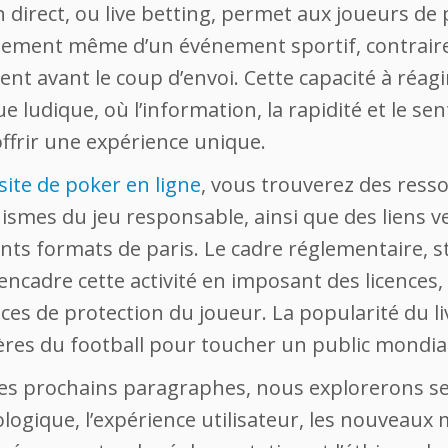
n direct, ou live betting, permet aux joueurs de
ement même d’un événement sportif, contraire
ent avant le coup d’envoi. Cette capacité à réa
e ludique, où l’information, la rapidité et le 
ffrir une expérience unique.
site de poker en ligne
, vous trouverez des ress
smes du jeu responsable, ainsi que des liens ver
ents formats de paris. Le cadre réglementaire, 
encadre cette activité en imposant des licences,
ces de protection du joueur. La popularité du l
ères du football pour toucher un public mondia
es prochains paragraphes, nous explorerons sep
logique, l’expérience utilisateur, les nouveaux mar