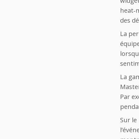
widget
heat‑m
des dé
La per
équipe
lorsqu
sentim
La gam
Master
Par ex
pendan
Sur le
l’évén