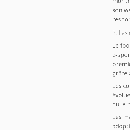
montre
son wa
respon
3. Les
Le foo
e‑spor
premiè
grâce 
Les co
évolue
ou le 
Les ma
adopti