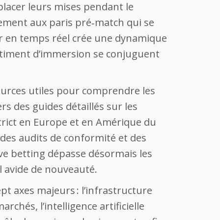
 placer leurs mises pendant le
ment aux paris pré‑match qui se
gir en temps réel crée une dynamique
sentiment d’immersion se conjuguent
ources utiles pour comprendre les
s des guides détaillés sur les
strict en Europe et en Amérique du
 des audits de conformité et des
ive betting dépasse désormais les
l avide de nouveauté.
t axes majeurs : l’infrastructure
chés, l’intelligence artificielle