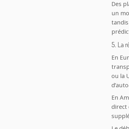
Des pl
un mot
tandis
prédic
5. La r
En Eur
transp
ou la 
d’auto
En Amé
direct
supplé
Le déb