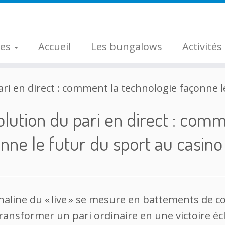
ges
Accueil
Les bungalows
Activités
ari en direct : comment la technologie façonne l
olution du pari en direct : com
nne le futur du sport au casino
naline du « live » se mesure en battements de c
ransformer un pari ordinaire en une victoire éc