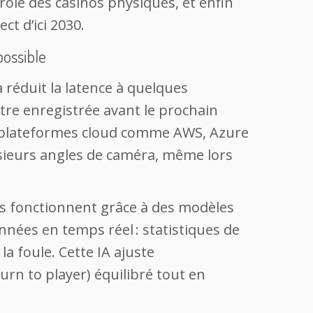
 rôle des casinos physiques, et enfin
ct d’ici 2030.
possible
a réduit la latence à quelques
être enregistrée avant le prochain
s plateformes cloud comme AWS, Azure
usieurs angles de caméra, même lors
es fonctionnent grâce à des modèles
nnées en temps réel : statistiques de
 foule. Cette IA ajuste
rn to player) équilibré tout en