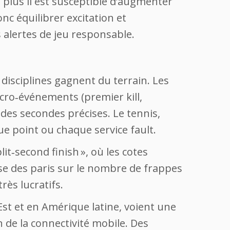
 plus il est susceptible d’augmenter
nc équilibrer excitation et
s alertes de jeu responsable.
s disciplines gagnent du terrain. Les
micro‑événements (premier kill,
 des secondes précises. Le tennis,
e point ou chaque service fault.
it‑second finish », où les cotes
se des paris sur le nombre de frappes
ès lucratifs.
t et en Amérique latine, voient une
 de la connectivité mobile. Des