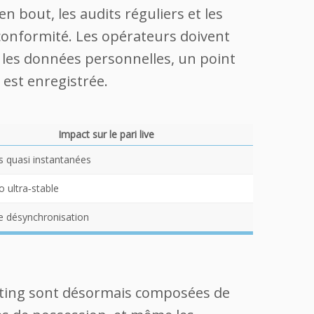
n bout, les audits réguliers et les
a conformité. Les opérateurs doivent
les données personnelles, un point
est enregistrée.
Impact sur le pari live
s quasi instantanées
o ultra‑stable
e désynchronisation
etting sont désormais composées de