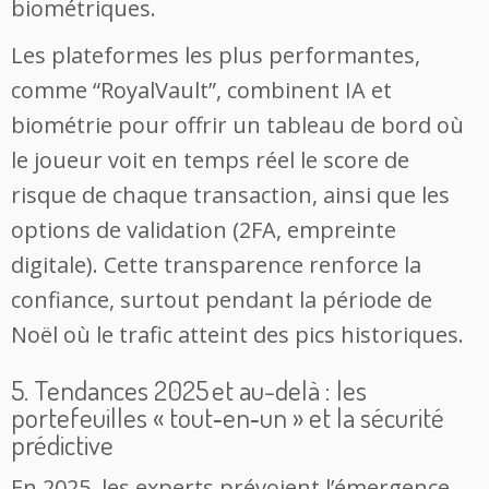
biométriques.
Les plateformes les plus performantes,
comme “RoyalVault”, combinent IA et
biométrie pour offrir un tableau de bord où
le joueur voit en temps réel le score de
risque de chaque transaction, ainsi que les
options de validation (2FA, empreinte
digitale). Cette transparence renforce la
confiance, surtout pendant la période de
Noël où le trafic atteint des pics historiques.
5. Tendances 2025 et au-delà : les
portefeuilles « tout‑en‑un » et la sécurité
prédictive
En 2025, les experts prévoient l’émergence