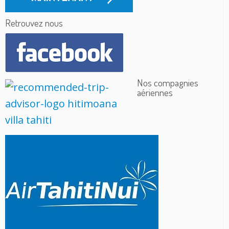
Retrouvez nous
Nos compagnies
aériennes