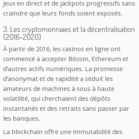
jeux en direct et de jackpots progressifs sans
craindre que leurs fonds soient exposés.
3. Les cryptomonnaies et la décentralisation
(2016‑2020)
À partir de 2016, les casinos en ligne ont
commencé à accepter Bitcoin, Ethereum et
d’autres actifs numériques. La promesse
d’anonymat et de rapidité a séduit les
amateurs de machines à sous à haute
volatilité, qui cherchaient des dépôts
instantanés et des retraits sans passer par
les banques.
La blockchain offre une immutabilité des