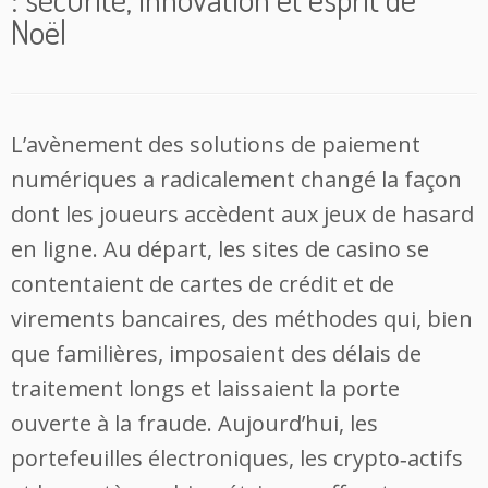
Noël
L’avènement des solutions de paiement
numériques a radicalement changé la façon
dont les joueurs accèdent aux jeux de hasard
en ligne. Au départ, les sites de casino se
contentaient de cartes de crédit et de
virements bancaires, des méthodes qui, bien
que familières, imposaient des délais de
traitement longs et laissaient la porte
ouverte à la fraude. Aujourd’hui, les
portefeuilles électroniques, les crypto‑actifs