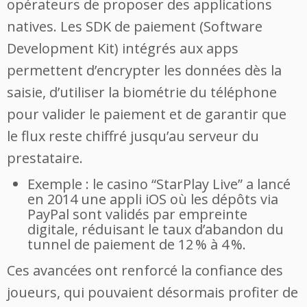
opérateurs de proposer des applications
natives. Les SDK de paiement (Software
Development Kit) intégrés aux apps
permettent d’encrypter les données dès la
saisie, d’utiliser la biométrie du téléphone
pour valider le paiement et de garantir que
le flux reste chiffré jusqu’au serveur du
prestataire.
Exemple : le casino “StarPlay Live” a lancé
en 2014 une appli iOS où les dépôts via
PayPal sont validés par empreinte
digitale, réduisant le taux d’abandon du
tunnel de paiement de 12 % à 4 %.
Ces avancées ont renforcé la confiance des
joueurs, qui pouvaient désormais profiter de