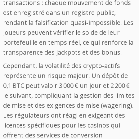
transactions : chaque mouvement de fonds
est enregistré dans un registre public,
rendant la falsification quasi‑impossible. Les
joueurs peuvent vérifier le solde de leur
portefeuille en temps réel, ce qui renforce la
transparence des jackpots et des bonus.
Cependant, la volatilité des crypto‑actifs
représente un risque majeur. Un dépôt de
0,1 BTC peut valoir 3 000 € un jour et 2 200 €
le suivant, compliquant la gestion des limites
de mise et des exigences de mise (wagering).
Les régulateurs ont réagi en exigeant des
licences spécifiques pour les casinos qui
offrent des services de conversion