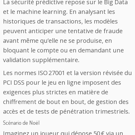
La sécurité prédictive repose sur le Big Data
et le machine learning. En analysant les
historiques de transactions, les modèles
peuvent anticiper une tentative de fraude
avant même qu’elle ne se produise, en
bloquant le compte ou en demandant une
validation supplémentaire.
Les normes ISO 27001 et la version révisée du
PCI DSS pour le jeu en ligne imposent des
exigences plus strictes en matière de
chiffrement de bout en bout, de gestion des
accès et de tests de pénétration trimestriels.
Scénario de Noël
Imaginez un joueur qui dépose 50 € via un