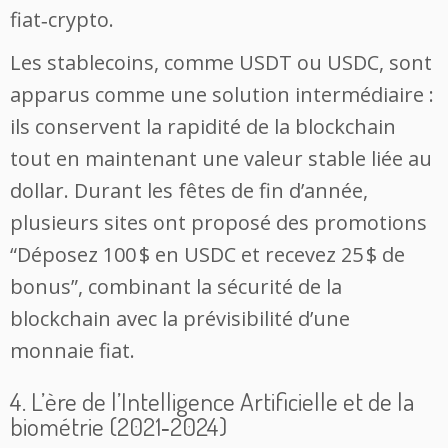
fiat‑crypto.
Les stablecoins, comme USDT ou USDC, sont
apparus comme une solution intermédiaire :
ils conservent la rapidité de la blockchain
tout en maintenant une valeur stable liée au
dollar. Durant les fêtes de fin d’année,
plusieurs sites ont proposé des promotions
“Déposez 100 $ en USDC et recevez 25 $ de
bonus”, combinant la sécurité de la
blockchain avec la prévisibilité d’une
monnaie fiat.
4. L’ère de l’Intelligence Artificielle et de la
biométrie (2021‑2024)