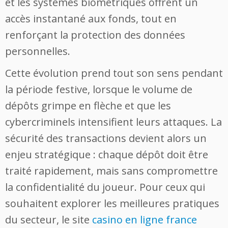
et les systèmes biométriques offrent un
accès instantané aux fonds, tout en
renforçant la protection des données
personnelles.
Cette évolution prend tout son sens pendant
la période festive, lorsque le volume de
dépôts grimpe en flèche et que les
cybercriminels intensifient leurs attaques. La
sécurité des transactions devient alors un
enjeu stratégique : chaque dépôt doit être
traité rapidement, mais sans compromettre
la confidentialité du joueur. Pour ceux qui
souhaitent explorer les meilleures pratiques
du secteur, le site
casino en ligne france