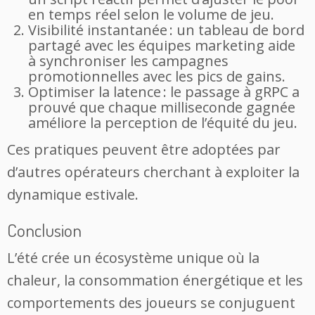
en temps réel selon le volume de jeu.
Visibilité instantanée : un tableau de bord
partagé avec les équipes marketing aide
à synchroniser les campagnes
promotionnelles avec les pics de gains.
Optimiser la latence : le passage à gRPC a
prouvé que chaque milliseconde gagnée
améliore la perception de l’équité du jeu.
Ces pratiques peuvent être adoptées par
d’autres opérateurs cherchant à exploiter la
dynamique estivale.
Conclusion
L’été crée un écosystème unique où la
chaleur, la consommation énergétique et les
comportements des joueurs se conjuguent