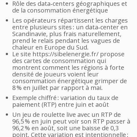
Rôle des data‑centers géographiques et
de la consommation énergétique
Les opérateurs répartissent les charges
entre plusieurs sites : un data‑center en
Scandinavie, plus frais naturellement,
prend le relais pendant les vagues de
chaleur en Europe du Sud.
Le site https://sibelenergie.fr/ propose
des cartes de consommation qui
montrent comment les régions à forte
densité de joueurs voient leur
consommation énergétique grimper de
8 % en juillet par rapport à mai.
Exemple chiffré : variation du taux de
paiement (RTP) entre juin et août
Un jeu de roulette live avec un RTP de
96,5 % en juin peut voir son RTP passer à
96,2 % en août, soit une baisse de 0,3
point. Cette variation est intentionnelle :