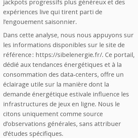
jackpots progressifs plus généreux et des
expériences live qui tirent parti de
l’engouement saisonnier.
Dans cette analyse, nous nous appuyons sur
les informations disponibles sur le site de
référence : https://sibelenergie.fr/. Ce portail,
dédié aux tendances énergétiques et à la
consommation des data‑centers, offre un
éclairage utile sur la manière dont la
demande énergétique estivale influence les
infrastructures de jeux en ligne. Nous le
citons uniquement comme source
d’observations générales, sans attribuer
d’études spécifiques.