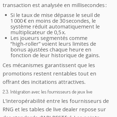
transaction est analysée en millisecondes :
Si le taux de mise dépasse le seuil de
1 000 € en moins de 30 secondes, le
système réduit automatiquement le
multiplicateur de 0,5 x.
Les joueurs segmentés comme
“high‑roller” voient leurs limites de
bonus ajustées chaque heure en
fonction de leur historique de gains.
Ces mécanismes garantissent que les
promotions restent rentables tout en
offrant des incitations attractives.
2.3. Intégration avec les fournisseurs de jeux live
L’interopérabilité entre les fournisseurs de
RNG et les tables de live dealer repose sur