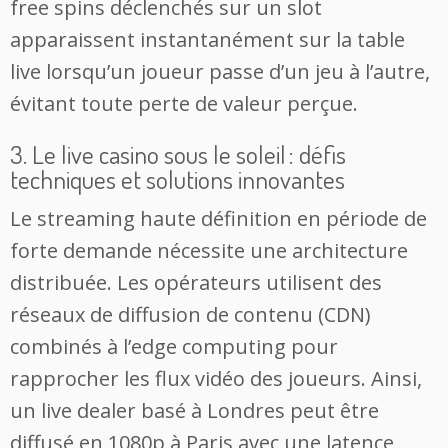
free spins déclenchés sur un slot
apparaissent instantanément sur la table
live lorsqu’un joueur passe d’un jeu à l’autre,
évitant toute perte de valeur perçue.
3. Le live casino sous le soleil : défis
techniques et solutions innovantes
Le streaming haute définition en période de
forte demande nécessite une architecture
distribuée. Les opérateurs utilisent des
réseaux de diffusion de contenu (CDN)
combinés à l’edge computing pour
rapprocher les flux vidéo des joueurs. Ainsi,
un live dealer basé à Londres peut être
diffusé en 1080p à Paris avec une latence