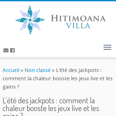
Accueil
»
Non classé
»
L’été des jackpots :
comment la chaleur booste les jeux live et les
gains ?
L’été des jackpots : comment la
chaleur booste les jeux live et les
gains ?