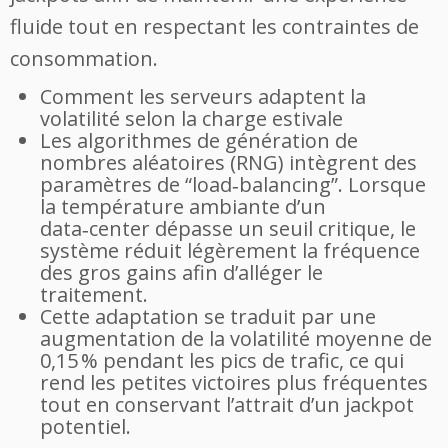
fluide tout en respectant les contraintes de
consommation.
Comment les serveurs adaptent la
volatilité selon la charge estivale
Les algorithmes de génération de
nombres aléatoires (RNG) intègrent des
paramètres de “load‑balancing”. Lorsque
la température ambiante d’un
data‑center dépasse un seuil critique, le
système réduit légèrement la fréquence
des gros gains afin d’alléger le
traitement.
Cette adaptation se traduit par une
augmentation de la volatilité moyenne de
0,15 % pendant les pics de trafic, ce qui
rend les petites victoires plus fréquentes
tout en conservant l’attrait d’un jackpot
potentiel.