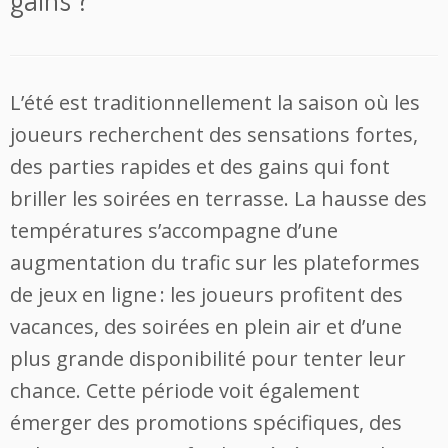
L’été est traditionnellement la saison où les
joueurs recherchent des sensations fortes,
des parties rapides et des gains qui font
briller les soirées en terrasse. La hausse des
températures s’accompagne d’une
augmentation du trafic sur les plateformes
de jeux en ligne : les joueurs profitent des
vacances, des soirées en plein air et d’une
plus grande disponibilité pour tenter leur
chance. Cette période voit également
émerger des promotions spécifiques, des