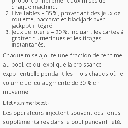
proportionnellement aux mises de
chaque machine.
Live tables – 35 %, provenant des jeux de
roulette, baccarat et blackjack avec
jackpot intégré.
Jeux de loterie – 20 %, incluant les cartes à
gratter numériques et les tirages
instantanés.
Chaque mise ajoute une fraction de centime
au pool, ce qui explique la croissance
exponentielle pendant les mois chauds où le
volume de jeu augmente de 30 % en
moyenne.
Effet « summer boost »
Les opérateurs injectent souvent des fonds
supplémentaires dans le pool pendant l’été.