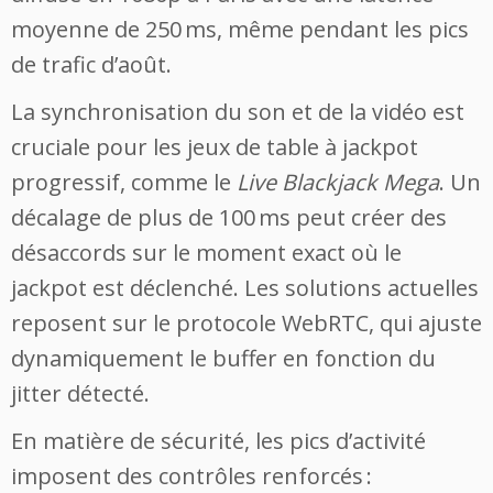
moyenne de 250 ms, même pendant les pics
de trafic d’août.
La synchronisation du son et de la vidéo est
cruciale pour les jeux de table à jackpot
progressif, comme le
Live Blackjack Mega
. Un
décalage de plus de 100 ms peut créer des
désaccords sur le moment exact où le
jackpot est déclenché. Les solutions actuelles
reposent sur le protocole WebRTC, qui ajuste
dynamiquement le buffer en fonction du
jitter détecté.
En matière de sécurité, les pics d’activité
imposent des contrôles renforcés :