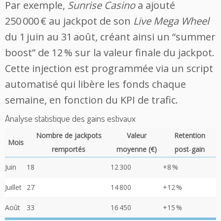
Par exemple,
Sunrise Casino
a ajouté
250 000 € au jackpot de son
Live Mega Wheel
du 1 juin au 31 août, créant ainsi un “summer
boost” de 12 % sur la valeur finale du jackpot.
Cette injection est programmée via un script
automatisé qui libère les fonds chaque
semaine, en fonction du KPI de trafic.
Analyse statistique des gains estivaux
Nombre de jackpots
Valeur
Retention
Mois
remportés
moyenne (€)
post‑gain
Juin
18
12 300
+8 %
Juillet
27
14 800
+12 %
Août
33
16 450
+15 %