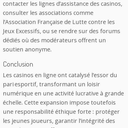
contacter les lignes d’assistance des casinos,
consulter les associations comme
l’Association Française de Lutte contre les
Jeux Excessifs, ou se rendre sur des forums
dédiés où des modérateurs offrent un
soutien anonyme.
Conclusion
Les casinos en ligne ont catalysé l’essor du
pari esportif, transformant un loisir
numérique en une activité lucrative à grande
échelle. Cette expansion impose toutefois
une responsabilité éthique forte : protéger
les jeunes joueurs, garantir l’intégrité des