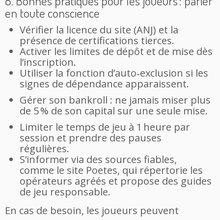
8. Bonnes pratiques pour les joueurs : parier
en toute conscience
Vérifier la licence du site (ANJ) et la
présence de certifications tierces.
Activer les limites de dépôt et de mise dès
l’inscription.
Utiliser la fonction d’auto‑exclusion si les
signes de dépendance apparaissent.
Gérer son bankroll : ne jamais miser plus
de 5 % de son capital sur une seule mise.
Limiter le temps de jeu à 1 heure par
session et prendre des pauses
régulières.
S’informer via des sources fiables,
comme le site Poetes, qui répertorie les
opérateurs agréés et propose des guides
de jeu responsable.
En cas de besoin, les joueurs peuvent