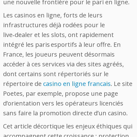
une nouvelle frontière pour le pari en ligne.
Les casinos en ligne, forts de leurs
infrastructures déjà rodées pour le
live‑dealer et les slots, ont rapidement
intégré les paris esportifs à leur offre. En
France, les joueurs peuvent désormais
accéder à ces services via des sites agréés,
dont certains sont répertoriés sur le
répertoire de
casino en ligne francais
. Le site
Poetes, par exemple, propose une page
d’orientation vers les opérateurs licenciés
sans faire la promotion directe d’un casino.
Cet article décortique les enjeux éthiques qui
accompagnent cette croissance : protection