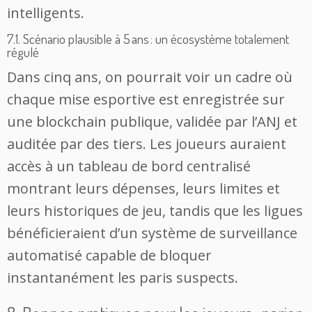
intelligents.
7.1. Scénario plausible à 5 ans : un écosystème totalement
régulé
Dans cinq ans, on pourrait voir un cadre où
chaque mise esportive est enregistrée sur
une blockchain publique, validée par l’ANJ et
auditée par des tiers. Les joueurs auraient
accès à un tableau de bord centralisé
montrant leurs dépenses, leurs limites et
leurs historiques de jeu, tandis que les ligues
bénéficieraient d’un système de surveillance
automatisé capable de bloquer
instantanément les paris suspects.