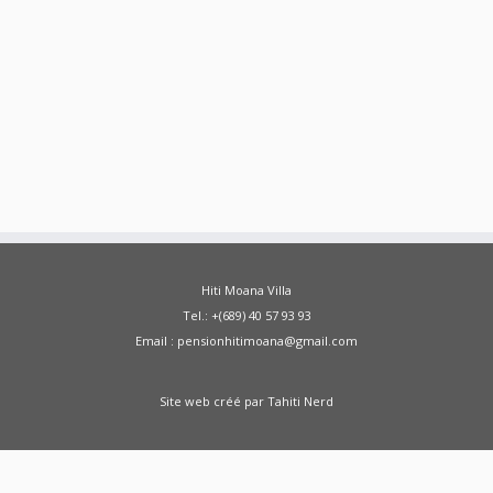
Hiti Moana Villa
Tel.: +(689) 40 57 93 93
Email : pensionhitimoana@gmail.com
Site web créé par
Tahiti Nerd
Green Moong Sprouts Dosa - Healthy