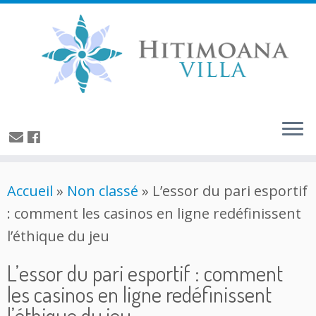
Accueil
»
Non classé
»
L’essor du pari esportif
: comment les casinos en ligne redéfinissent
l’éthique du jeu
L’essor du pari esportif : comment
les casinos en ligne redéfinissent
l’éthique du jeu