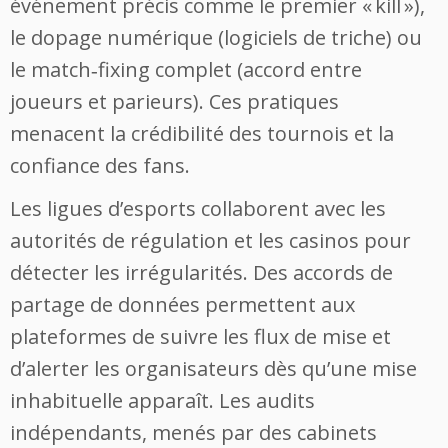
événement précis comme le premier « kill »),
le dopage numérique (logiciels de triche) ou
le match‑fixing complet (accord entre
joueurs et parieurs). Ces pratiques
menacent la crédibilité des tournois et la
confiance des fans.
Les ligues d’esports collaborent avec les
autorités de régulation et les casinos pour
détecter les irrégularités. Des accords de
partage de données permettent aux
plateformes de suivre les flux de mise et
d’alerter les organisateurs dès qu’une mise
inhabituelle apparaît. Les audits
indépendants, menés par des cabinets