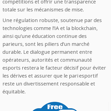
compétitions et offrir une transparence
totale sur les mécanismes de mise.
Une régulation robuste, soutenue par des
technologies comme l’IA et la blockchain,
ainsi qu’une éducation continue des
parieurs, sont les piliers d’un marché
durable. Le dialogue permanent entre
opérateurs, autorités et communauté
esports restera le facteur décisif pour éviter
les dérives et assurer que le pari esportif
reste un divertissement responsable et
équitable.