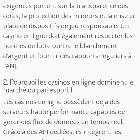
exigences portent sur la transparence des
cotes, la protection des mineurs et la mise en
place de dispositifs de jeu responsable. Un
casino en ligne doit également respecter les
normes de lutte contre le blanchiment
d’argent et fournir des rapports réguliers à
l’ANJ.
2. Pourquoi les casinos en ligne dominent le
marché du pari esportif
Les casinos en ligne possèdent déjà des
serveurs haute performance capables de
gérer des flux de données en temps réel.
Grâce à des API dédiées, ils intègrent les