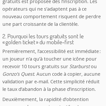
gratuits est proposée dès l’inscription. Les
opérateurs qui ne s’adaptent pas à ce
nouveau comportement risquent de perdre
une part croissante de la clientèle.
2. Pourquoi les tours gratuits sont le
« golden ticket » du mobile‑first
Premièrement, l’accessibilité est immédiate :
un joueur n’a qu’à toucher une icône pour
recevoir 10 tours gratuits sur
Starburst
ou
Gonzo’s Quest
. Aucun code à copier, aucune
validation par e‑mail. Cette simplicité réduit
le taux d’abandon à la phase d’inscription.
Deuxièmement, la rapidité d’obtention