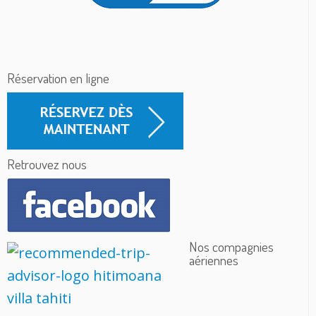
Réservation en ligne
Retrouvez nous
Nos compagnies
aériennes