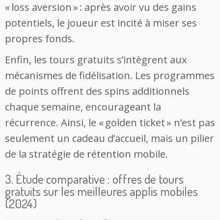
« loss aversion » : après avoir vu des gains
potentiels, le joueur est incité à miser ses
propres fonds.
Enfin, les tours gratuits s’intègrent aux
mécanismes de fidélisation. Les programmes
de points offrent des spins additionnels
chaque semaine, encourageant la
récurrence. Ainsi, le « golden ticket » n’est pas
seulement un cadeau d’accueil, mais un pilier
de la stratégie de rétention mobile.
3. Étude comparative : offres de tours
gratuits sur les meilleures applis mobiles
(2024)