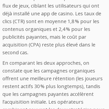
flux de jeux, ciblant les utilisateurs qui ont
déjà installé une app de casino. Les taux de
clics (CTR) sont en moyenne 1,8 % pour les
contenus organiques et 2,4 % pour les
publicités payantes, mais le coût par
acquisition (CPA) reste plus élevé dans le
second cas.
En comparant les deux approches, on
constate que les campagnes organiques
offrent une meilleure rétention (les joueurs
restent actifs 30 % plus longtemps), tandis
que les campagnes payantes accélèrent
l’acquisition initiale. Les opérateurs