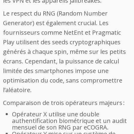
les VPN et les appareils jailbreakés.
Le respect du RNG (Random Number
Generator) est également crucial. Les
fournisseurs comme NetEnt et Pragmatic
Play utilisent des seeds cryptographiques
générés à chaque spin, même sur les petits
écrans. Cependant, la puissance de calcul
limitée des smartphones impose une
optimisation du code, sans compromettre
l’aléatoire.
Comparaison de trois opérateurs majeurs :
Opérateur X utilise une double
authentification biométrique et un audit
mensuel de son RNG par eCOGRA.
Opérateur Y mise sur un système de