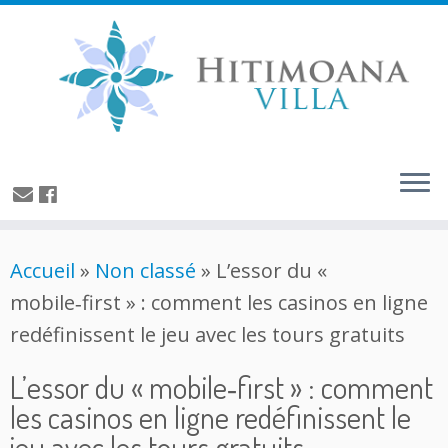
Accueil
»
Non classé
»
L’essor du «
mobile‑first » : comment les casinos en ligne
redéfinissent le jeu avec les tours gratuits
L’essor du « mobile‑first » : comment
les casinos en ligne redéfinissent le
jeu avec les tours gratuits