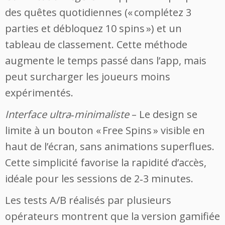
des quêtes quotidiennes (« complétez 3
parties et débloquez 10 spins ») et un
tableau de classement. Cette méthode
augmente le temps passé dans l’app, mais
peut surcharger les joueurs moins
expérimentés.
Interface ultra‑minimaliste
– Le design se
limite à un bouton « Free Spins » visible en
haut de l’écran, sans animations superflues.
Cette simplicité favorise la rapidité d’accès,
idéale pour les sessions de 2‑3 minutes.
Les tests A/B réalisés par plusieurs
opérateurs montrent que la version gamifiée