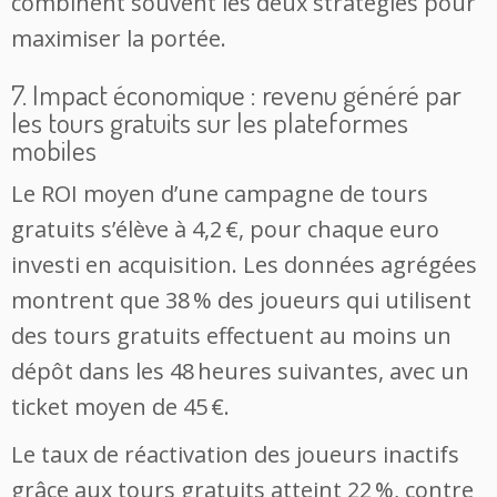
combinent souvent les deux stratégies pour
maximiser la portée.
7. Impact économique : revenu généré par
les tours gratuits sur les plateformes
mobiles
Le ROI moyen d’une campagne de tours
gratuits s’élève à 4,2 €, pour chaque euro
investi en acquisition. Les données agrégées
montrent que 38 % des joueurs qui utilisent
des tours gratuits effectuent au moins un
dépôt dans les 48 heures suivantes, avec un
ticket moyen de 45 €.
Le taux de réactivation des joueurs inactifs
grâce aux tours gratuits atteint 22 %, contre