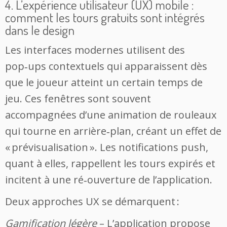
4. L’expérience utilisateur (UX) mobile :
comment les tours gratuits sont intégrés
dans le design
Les interfaces modernes utilisent des
pop‑ups contextuels qui apparaissent dès
que le joueur atteint un certain temps de
jeu. Ces fenêtres sont souvent
accompagnées d’une animation de rouleaux
qui tourne en arrière‑plan, créant un effet de
« prévisualisation ». Les notifications push,
quant à elles, rappellent les tours expirés et
incitent à une ré‑ouverture de l’application.
Deux approches UX se démarquent :
Gamification légère
– L’application propose