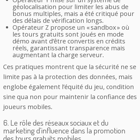
géolocalisation pour limiter les abus de
bonus multiples, mais a été critiqué pour
des délais de vérification longs.
Opérateur Z propose un « sandbox » où
les tours gratuits sont joués en mode
démo avant d’être convertis en crédits
réels, garantissant transparence mais
augmentant la charge serveur.
Ces pratiques montrent que la sécurité ne se
limite pas à la protection des données, mais
englobe également l’équité du jeu, condition
sine qua non pour maintenir la confiance des
joueurs mobiles.
6. Le rôle des réseaux sociaux et du
marketing d’influence dans la promotion
des tours gratuits mobiles