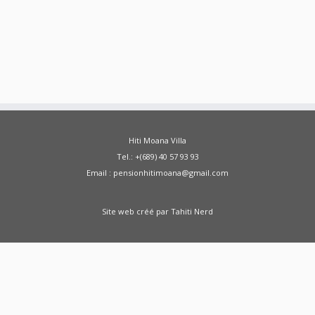
Hiti Moana Villa
Tel.: +(689) 40 57 93 93
Email : pensionhitimoana@gmail.com
Site web créé par
Tahiti Nerd
Green Moong Sprouts Dosa - Healthy
Breakfast Weight Loss Recipe Sprouted Green
Moong Dal Pesarattu
how to weight loss