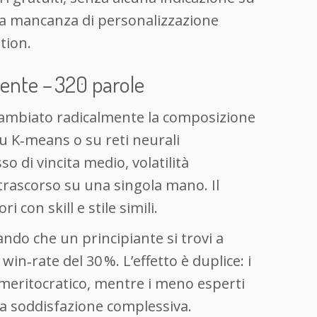
ta mancanza di personalizzazione
tion.
ente – 320 parole
 cambiato radicalmente la composizione
su K‑means o su reti neurali
so di vincita medio, volatilità
trascorso su una singola mano. Il
 con skill e stile simili.
ando che un principiante si trovi a
n‑rate del 30 %. L’effetto è duplice: i
 meritocratico, mentre i meno esperti
a soddisfazione complessiva.