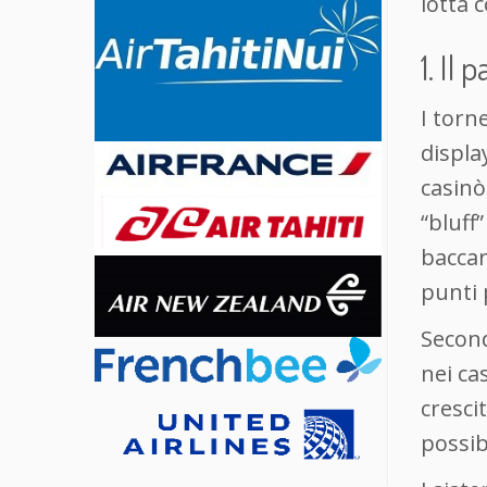
lotta 
1. Il
I torn
displa
casinò
“bluff
baccar
punti 
Second
nei ca
crescit
possib