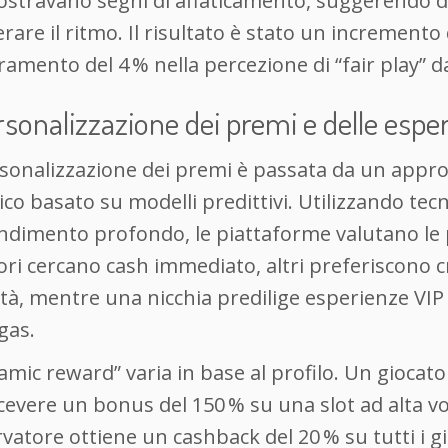
stravano segni di affaticamento, suggerendo 
rare il ritmo. Il risultato è stato un incremento
ramento del 4 % nella percezione di “fair play” d
rsonalizzazione dei premi e delle espe
sonalizzazione dei premi è passata da un approcc
co basato su modelli predittivi. Utilizzando tecn
dimento profondo, le piattaforme valutano le p
ori cercano cash immediato, altri preferiscono cr
lità, mentre una nicchia predilige esperienze VIP
gas.
namic reward” varia in base al profilo. Un giocato
cevere un bonus del 150 % su una slot ad alta vo
vatore ottiene un cashback del 20 % su tutti i g