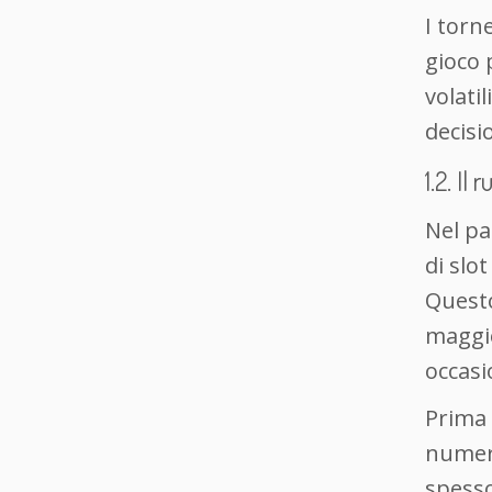
I torn
gioco 
volati
decisi
1.2. Il 
Nel pa
di slo
Questo
maggio
occasi
Prima 
numero
spesso