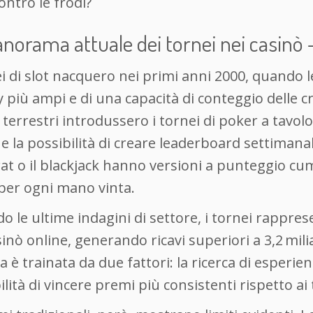
contro le frodi?
 panorama attuale dei tornei nei casinò
ei di slot nacquero nei primi anni 2000, quando 
y più ampi e di una capacità di conteggio delle cr
 terrestri introdussero i tornei di poker a tavolo
” e la possibilità di creare leaderboard settimana
at o il blackjack hanno versioni a punteggio cu
per ogni mano vinta.
o le ultime indagini di settore, i tornei rappres
sinò online, generando ricavi superiori a 3,2 mili
a è trainata da due fattori: la ricerca di esperienz
ilità di vincere premi più consistenti rispetto a