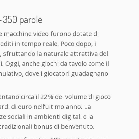
 – 350 parole
le macchine video furono dotate di
editi in tempo reale. Poco dopo, i
, sfruttando la naturale attrattiva del
li. Oggi, anche giochi da tavolo come il
mulativo, dove i giocatori guadagnano
entano circa il 22 % del volume di gioco
ardi di euro nell’ultimo anno. La
e sociali in ambienti digitali e la
i tradizionali bonus di benvenuto.