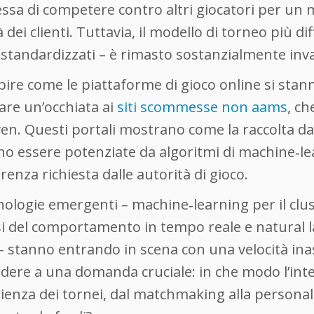
sa di competere contro altri giocatori per un 
 dei clienti. Tuttavia, il modello di torneo più di
standardizzati – è rimasto sostanzialmente inva
pire come le piattaforme di gioco online si sta
dare un’occhiata ai
siti scommesse non aams
, c
ven. Questi portali mostrano come la raccolta dat
o essere potenziate da algoritmi di machine‑l
renza richiesta dalle autorità di gioco.
nologie emergenti – machine‑learning per il clus
isi del comportamento in tempo reale e natural 
 – stanno entrando in scena con una velocità inas
dere a una domanda cruciale: in che modo l’intell
rienza dei tornei, dal matchmaking alla persona