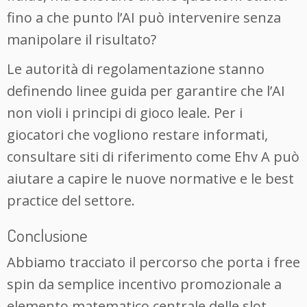
fino a che punto l’AI può intervenire senza
manipolare il risultato?
Le autorità di regolamentazione stanno
definendo linee guida per garantire che l’AI
non violi i principi di gioco leale. Per i
giocatori che vogliono restare informati,
consultare siti di riferimento come Ehv A può
aiutare a capire le nuove normative e le best
practice del settore.
Conclusione
Abbiamo tracciato il percorso che porta i free
spin da semplice incentivo promozionale a
elemento matematico centrale delle slot