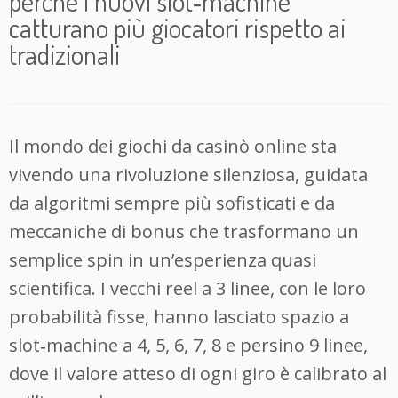
perché i nuovi slot‑machine
catturano più giocatori rispetto ai
tradizionali
Il mondo dei giochi da casinò online sta
vivendo una rivoluzione silenziosa, guidata
da algoritmi sempre più sofisticati e da
meccaniche di bonus che trasformano un
semplice spin in un’esperienza quasi
scientifica. I vecchi reel a 3 linee, con le loro
probabilità fisse, hanno lasciato spazio a
slot‑machine a 4, 5, 6, 7, 8 e persino 9 linee,
dove il valore atteso di ogni giro è calibrato al