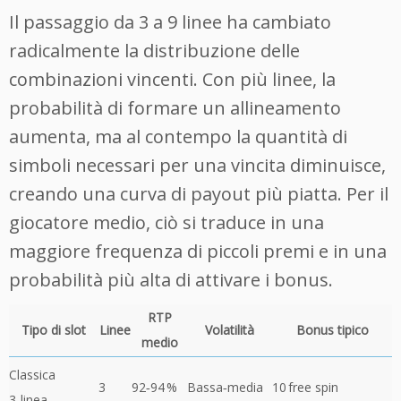
Il passaggio da 3 a 9 linee ha cambiato
radicalmente la distribuzione delle
combinazioni vincenti. Con più linee, la
probabilità di formare un allineamento
aumenta, ma al contempo la quantità di
simboli necessari per una vincita diminuisce,
creando una curva di payout più piatta. Per il
giocatore medio, ciò si traduce in una
maggiore frequenza di piccoli premi e in una
probabilità più alta di attivare i bonus.
RTP
Tipo di slot
Linee
Volatilità
Bonus tipico
medio
Classica
3
92‑94 %
Bassa‑media
10 free spin
3‑linea