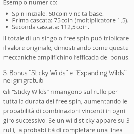
Esempio numerico:
Spin iniziale: 50 coin vincita base.
Prima cascata: 75 coin (moltiplicatore 1,5).
Seconda cascata: 112,5 coin.
Il totale di un singolo free spin può triplicare
il valore originale, dimostrando come queste
meccaniche amplifichino l’efficacia dei bonus.
5. Bonus “Sticky Wilds” e “Expanding Wilds”
nei giri gratuiti
Gli “Sticky Wilds” rimangono sul rullo per
tutta la durata dei free spin, aumentando le
probabilità di combinazioni vincenti in ogni
giro successivo. Se un wild sticky appare su 3
rulli, la probabilità di completare una linea