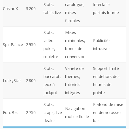
Slots,
catalogue,
Interface
CasinoX
3 200
table, live
mises
parfois lourde
flexibles
Slots,
Mises
vidéo
minimales,
Publicités
SpinPalace
2 950
poker,
bonus de
intrusives
roulette
conversion
Slots,
Variété de
Support limité
baccarat,
thèmes,
en dehors des
LuckyStar
2 800
jeux à
tutoriels
heures de
jackpot
intégrés
pointe
Slots,
Plafond de mise
Navigation
EuroBet
2 750
craps, live
en demo assez
mobile fluide
dealer
bas