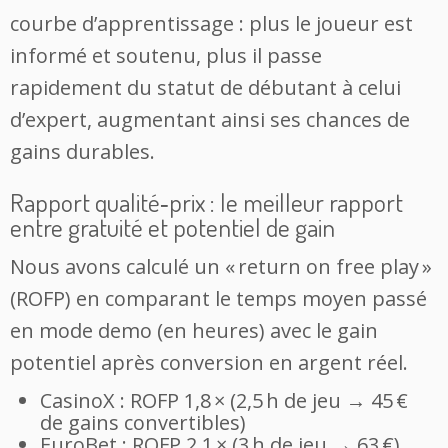
courbe d’apprentissage : plus le joueur est
informé et soutenu, plus il passe
rapidement du statut de débutant à celui
d’expert, augmentant ainsi ses chances de
gains durables.
Rapport qualité‑prix : le meilleur rapport
entre gratuité et potentiel de gain
Nous avons calculé un « return on free play »
(ROFP) en comparant le temps moyen passé
en mode demo (en heures) avec le gain
potentiel après conversion en argent réel.
CasinoX : ROFP 1,8 × (2,5 h de jeu → 45 €
de gains convertibles)
EuroBet : ROFP 2,1 × (3 h de jeu → 63 €)