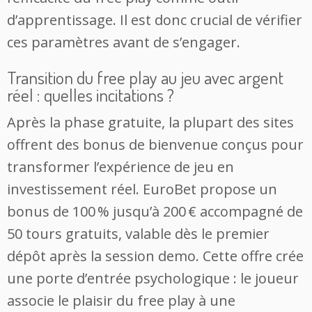
d’apprentissage. Il est donc crucial de vérifier
ces paramètres avant de s’engager.
Transition du free play au jeu avec argent
réel : quelles incitations ?
Après la phase gratuite, la plupart des sites
offrent des bonus de bienvenue conçus pour
transformer l’expérience de jeu en
investissement réel. EuroBet propose un
bonus de 100 % jusqu’à 200 € accompagné de
50 tours gratuits, valable dès le premier
dépôt après la session demo. Cette offre crée
une porte d’entrée psychologique : le joueur
associe le plaisir du free play à une