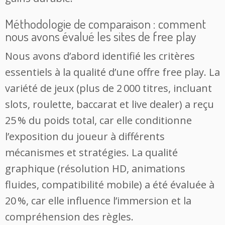
Méthodologie de comparaison : comment
nous avons évalué les sites de free play
Nous avons d’abord identifié les critères
essentiels à la qualité d’une offre free play. La
variété de jeux (plus de 2 000 titres, incluant
slots, roulette, baccarat et live dealer) a reçu
25 % du poids total, car elle conditionne
l’exposition du joueur à différents
mécanismes et stratégies. La qualité
graphique (résolution HD, animations
fluides, compatibilité mobile) a été évaluée à
20 %, car elle influence l’immersion et la
compréhension des règles.