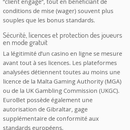
“client engagé”, tout en bénéficiant de
conditions de mise (wager) souvent plus
souples que les bonus standards.
Sécurité, licences et protection des joueurs
en mode gratuit
La légitimité d’un casino en ligne se mesure
avant tout à ses licences. Les plateformes
analysées détiennent toutes au moins une
licence de la Malta Gaming Authority (MGA)
ou de la UK Gambling Commission (UKGC).
EuroBet possède également une
autorisation de Gibraltar, gage
supplémentaire de conformité aux
standards européens.