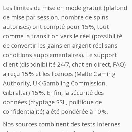
Les limites de mise en mode gratuit (plafond
de mise par session, nombre de spins
autorisés) ont compté pour 15 %, tout
comme la transition vers le réel (possibilité
de convertir les gains en argent réel sans
conditions supplémentaires). Le support
client (disponibilité 24/7, chat en direct, FAQ)
a reçu 15 % et les licences (Malte Gaming
Authority, UK Gambling Commission,
Gibraltar) 15 %. Enfin, la sécurité des
données (cryptage SSL, politique de
confidentialité) a été pondérée à 10 %.
Nos sources combinent des tests internes