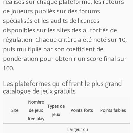
réalisés sur chaque plateforme, les retours
de joueurs publiés sur des forums
spécialisés et les audits de licences
disponibles sur les sites des autorités de
régulation. Chaque critère a été noté sur 10,
puis multiplié par son coefficient de
pondération pour obtenir un score final sur
100.
Les plateformes qui offrent le plus grand
catalogue de jeux gratuits
Nombre
Types de
Site
de jeux
Points forts
Points faibles
jeux
free play
Largeur du