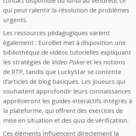
contact disponible du lundi au vendredi, ce
qui peut ralentir la résolution de problèmes
urgents.
Les ressources pédagogiques varient
également : EuroBet met à disposition une
bibliothèque de vidéos tutorielles expliquant
les stratégies de
Video Poker
et les notions
de RTP, tandis que LuckyStar se contente
d’articles de blog basiques. Les joueurs qui
souhaitent approfondir leurs connaissances
apprécieront les guides interactifs intégrés à
la plateforme, qui offrent des exercices de
mise en situation et des quiz de vérification.
Ces éléments influencent directement la