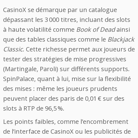
CasinoX se démarque par un catalogue
dépassant les 3 000 titres, incluant des slots
à haute volatilité comme
Book of Dead
ainsi
que des tables classiques comme le
Blackjack
Classic
. Cette richesse permet aux joueurs de
tester des stratégies de mise progressives
(Martingale, Paroli) sur différents supports.
SpinPalace, quant à lui, mise sur la flexibilité
des mises : même les joueurs prudents
peuvent placer des paris de 0,01 € sur des
slots à RTP de 96,5 %.
Les points faibles, comme l’encombrement
de l’interface de CasinoX ou les publicités de