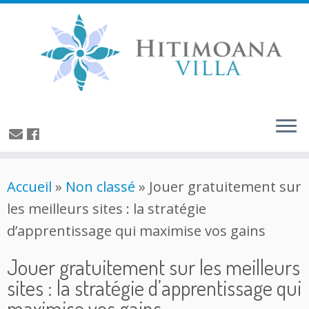
Accueil
»
Non classé
»
Jouer gratuitement sur
les meilleurs sites : la stratégie
d’apprentissage qui maximise vos gains
Jouer gratuitement sur les meilleurs
sites : la stratégie d’apprentissage qui
maximise vos gains